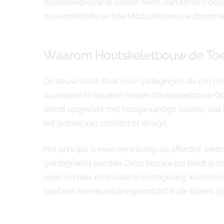
houtskeletbouw te bieden heeft, van kortere bouw
bouwmethode en hoe Modulehome uw droomwoni
Waarom Houtskeletbouw de Toe
De bouwmarkt staat voor uitdagingen die om cr
duurzaam te bouwen maken houtskeletbouw Oost
wordt opgevuld met hoogwaardige isolatie, wat 
het gebied van comfort of design.
Het principe is even eenvoudig als effectief: vert
geïntegreerd worden. Deze bouwwijze biedt archit
open ruimtes en moderne vormgeving worden moei
hout een hernieuwbare grondstof is die tijdens zi