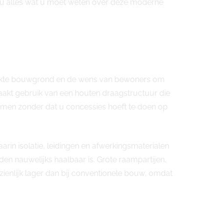
kt u alles wat u moet weten over deze moderne
perkte bouwgrond en de wens van bewoners om
kt gebruik van een houten draagstructuur die
rmen zonder dat u concessies hoeft te doen op
arin isolatie, leidingen en afwerkingsmaterialen
en nauwelijks haalbaar is. Grote raampartijen,
enlijk lager dan bij conventionele bouw, omdat