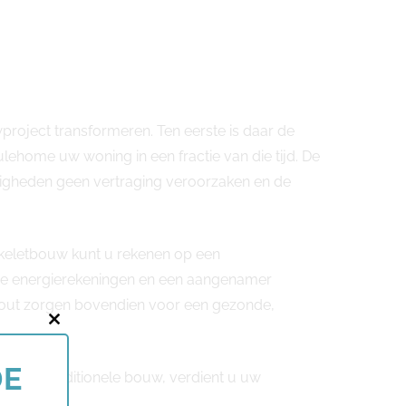
roject transformeren. Ten eerste is daar de
lehome uw woning in een fractie van die tijd. De
gheden geen vertraging veroorzaken en de
skeletbouw kunt u rekenen op een
lagere energierekeningen en een aangenamer
hout zorgen bovendien voor een gezonde,
Close
this
DE
ijn met traditionele bouw, verdient u uw
module