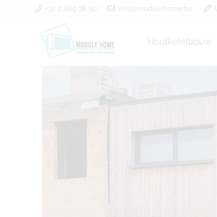
+32 2 669 36 50
info@modulehome.be
Houtkeletbouw