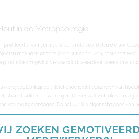
out in de Metropoolregio
profiteert u van een reeks concrete voordelen die uw bouwp
jecten maanden of zelfs jaren kunnen duren, realiseert Modu
de productieomgeving vervaardigd, waardoor weersomstandi
ouwproject. Dankzij de uitstekende isolatiewaarden van hout
gelijkbare traditionele woningen. Dit vertaalt zich direct in 
ijdens warme zomerdagen. De natuurlijke eigenschappen van 
IJ ZOEKEN GEMOTIVEER
. Hoewel de initiële investeringskosten vergelijkbaar kunnen z