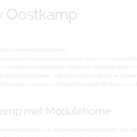
w Oostkamp
iënt Bouwen met Modulehome
articulieren en bedrijven in Oostkamp kiezen voor houtskele
ineert duurzaamheid, snelheid en flexibiliteit op een mani
 dan stenen stapelen – het gaat om het creëren van toekoms
e ideale combinatie van kwaliteit, energie-efficiëntie en archi
tkamp met Modulehome
oenemende mate voor deze innovatieve bouwwijze? Het antwo