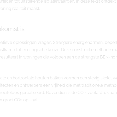
tijden tot uitstekende isolatiewaarden. In deze tekst ontde
ng realiteit maakt.
komst is
eatieve oplossingen vragen. Strengere energienormen, be
kamp tot een logische keuze. Deze constructiemethode maa
resulteert in woningen die voldoen aan de strengste BEN-no
icale en horizontale houten balken vormen een stevig skelet wa
ecten en ontwerpers een vrijheid die met traditionele method
teloos gerealiseerd. Bovendien is de CO2-voetafdruk aanzi
jn groei CO2 opslaat.