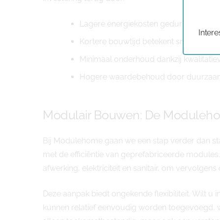
Lagere energiekosten gedurende de v
Intere
Kortere bouwtijd betekent sneller bew
Minimaal onderhoud dankzij kwalitatie
Hogere waardebehoud door duurzaam k
Modulair Bouwen: De Moduleh
Bij Modulehome gaan we een stap verder dan st
met de efficiëntie van geprefabriceerde module
afwerking, elektriciteit en sanitair, om vervolg
Deze aanpak biedt ongekende flexibiliteit. Wilt
kunnen relatief eenvoudig worden toegevoegd, 