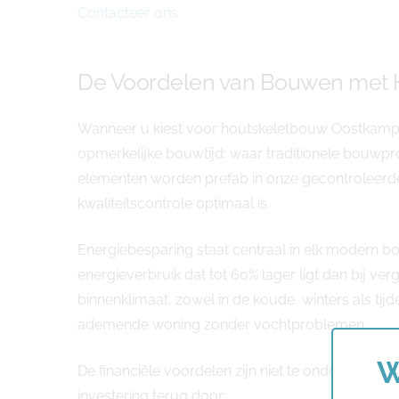
Contacteer ons
De Voordelen van Bouwen met H
Wanneer u kiest voor houtskeletbouw Oostkamp , 
opmerkelijke bouwtijd: waar traditionele bouwpro
elementen worden prefab in onze gecontroleer
kwaliteitscontrole optimaal is.
Energiebesparing staat centraal in elk modern b
energieverbruik dat tot 60% lager ligt dan bij ver
binnenklimaat, zowel in de koude winters als t
ademende woning zonder vochtproblemen.
W
De financiële voordelen zijn niet te onderschatten
investering terug door: