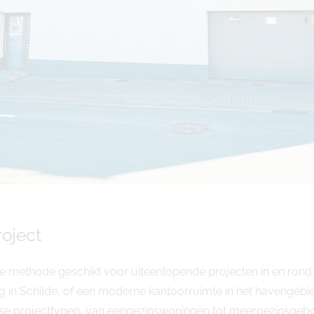
oject
ze methode geschikt voor uiteenlopende projecten in en ro
g in Schilde, of een moderne kantoorruimte in het havengeb
rse projecttypen, van eengezinswoningen tot meergezinsge