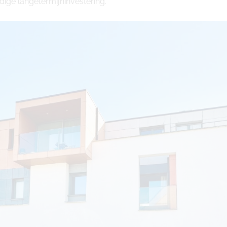
ige langetermijninvestering.