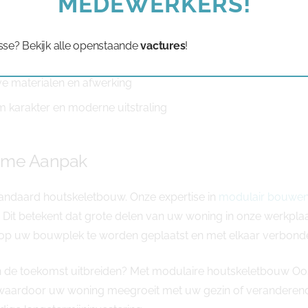
MEDEWERKERS!
olledige levensduur van uw woning
sse? Bekijk alle openstaande
vactures
!
oonbaar en minder financieringskosten
ve materialen en afwerking
arakter en moderne uitstraling
ome Aanpak
andaard houtskeletbouw. Onze expertise in
modulair bouwe
s. Dit betekent dat grote delen van uw woning in onze werk
ens op uw bouwplek te worden geplaatst en met elkaar verbond
 u in de toekomst uitbreiden? Met modulaire houtskeletbouw 
waardoor uw woning meegroeit met uw gezin of veranderende