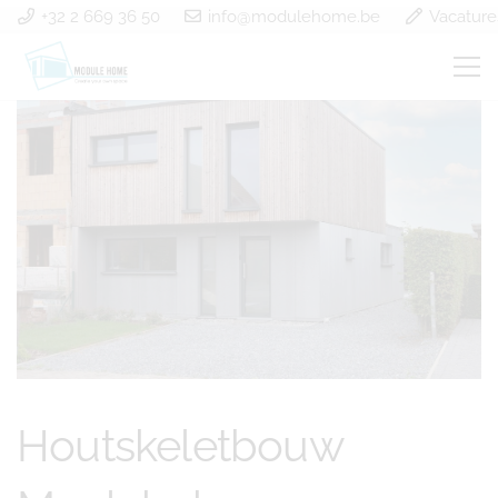
+32 2 669 36 50
info@modulehome.be
Vacature
Houtskeletbouw