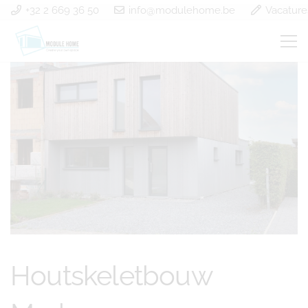
+32 2 669 36 50
info@modulehome.be
Vacature
Houtskeletbouw