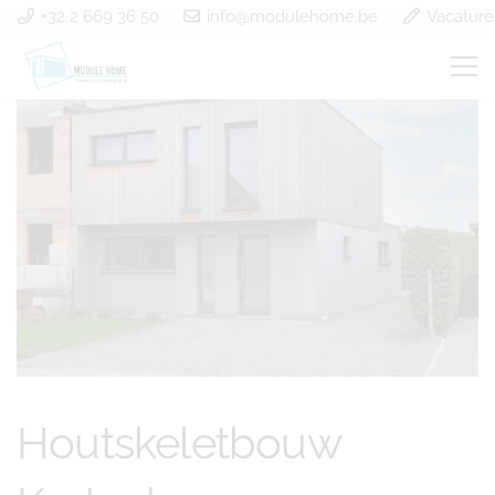
+32 2 669 36 50
info@modulehome.be
Vacature
Houtskeletbouw