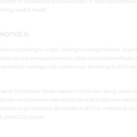
tijden tot uitstekende isolatiewaarden. In deze tekst ontde
ng realiteit maakt.
komst is
eatieve oplossingen vragen. Strengere energienormen, be
bergen tot een logische keuze. Deze constructiemethode m
resulteert in woningen die voldoen aan de strengste BEN-no
icale en horizontale houten balken vormen een stevig skelet wa
ecten en ontwerpers een vrijheid die met traditionele method
teloos gerealiseerd. Bovendien is de CO2-voetafdruk aanzi
jn groei CO2 opslaat.