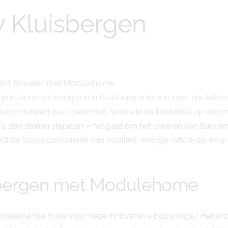
 Kluisbergen
iciënt Bouwen met Modulehome
rticulieren en bedrijven in Kluisbergen kiezen voor houtske
ineert duurzaamheid, snelheid en flexibiliteit op een mani
 dan stenen stapelen – het gaat om het creëren van toekoms
 de ideale combinatie van kwaliteit, energie-efficiëntie en arc
sbergen met Modulehome
oenemende mate voor deze innovatieve bouwwijze? Het antwo