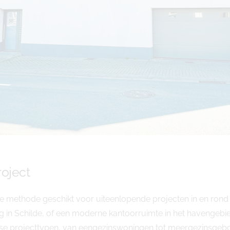
oject
e methode geschikt voor uiteenlopende projecten in en ron
 in Schilde, of een moderne kantoorruimte in het havengebi
rse projecttypen, van eengezinswoningen tot meergezinsge