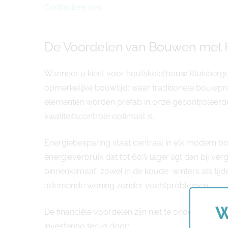
Contacteer ons
De Voordelen van Bouwen met H
Wanneer u kiest voor houtskeletbouw Kluisbergen
opmerkelijke bouwtijd: waar traditionele bouwpro
elementen worden prefab in onze gecontroleer
kwaliteitscontrole optimaal is.
Energiebesparing staat centraal in elk modern b
energieverbruik dat tot 60% lager ligt dan bij ver
binnenklimaat, zowel in de koude winters als t
ademende woning zonder vochtproblemen.
W
De financiële voordelen zijn niet te onderschatten
investering terug door: