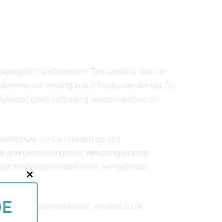
wproject transformeren. Ten eerste is daar de
lehome uw woning in een fractie van die tijd. De
gheden geen vertraging veroorzaken en de
skeletbouw kunt u rekenen op een
lagere energierekeningen en een aangenamer
hout zorgen bovendien voor een gezonde,
Close
this
DE
ijn met traditionele bouw, verdient u uw
module