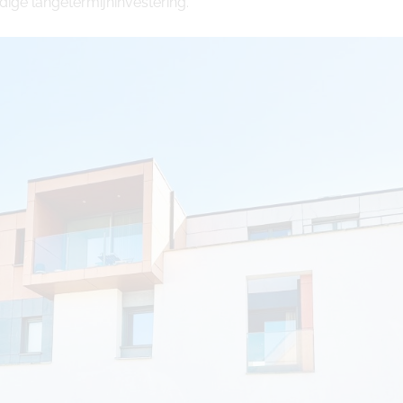
ige langetermijninvestering.