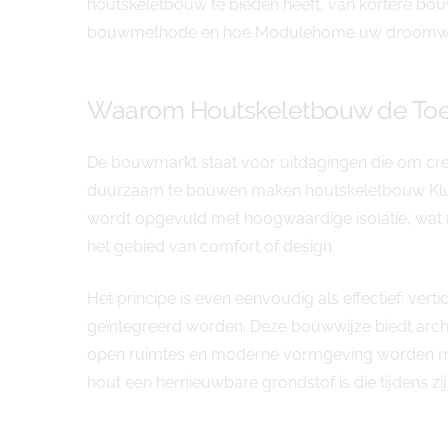
houtskeletbouw te bieden heeft, van kortere bouw
bouwmethode en hoe Modulehome uw droomwoni
Waarom Houtskeletbouw de Toe
De bouwmarkt staat voor uitdagingen die om cr
duurzaam te bouwen maken houtskeletbouw Kluis
wordt opgevuld met hoogwaardige isolatie, wat 
het gebied van comfort of design.
Het principe is even eenvoudig als effectief: vert
geïntegreerd worden. Deze bouwwijze biedt archit
open ruimtes en moderne vormgeving worden moei
hout een hernieuwbare grondstof is die tijdens zi