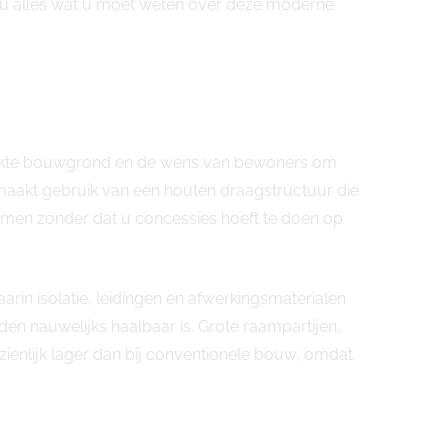
kt u alles wat u moet weten over deze moderne
perkte bouwgrond en de wens van bewoners om
aakt gebruik van een houten draagstructuur die
rmen zonder dat u concessies hoeft te doen op
arin isolatie, leidingen en afwerkingsmaterialen
en nauwelijks haalbaar is. Grote raampartijen,
enlijk lager dan bij conventionele bouw, omdat