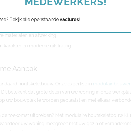
MEDEWERKERS!
olledige levensduur van uw woning
sse? Bekijk alle openstaande
vactures
!
oonbaar en minder financieringskosten
ve materialen en afwerking
arakter en moderne uitstraling
ome Aanpak
andaard houtskeletbouw. Onze expertise in
modulair bouwe
s. Dit betekent dat grote delen van uw woning in onze werk
ens op uw bouwplek te worden geplaatst en met elkaar verbond
u in de toekomst uitbreiden? Met modulaire houtskeletbouw K
waardoor uw woning meegroeit met uw gezin of veranderende