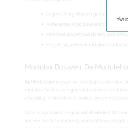
Lagere energiekosten gedurende de v
Intere
Kortere bouwtijd betekent sneller bew
Minimaal onderhoud dankzij kwalitatie
Hogere waardebehoud door duurzaam k
Modulair Bouwen: De Moduleh
Bij Modulehome gaan we een stap verder dan st
met de efficiëntie van geprefabriceerde module
afwerking, elektriciteit en sanitair, om vervolg
Deze aanpak biedt ongekende flexibiliteit. Wilt 
kunnen relatief eenvoudig worden toegevoegd, 