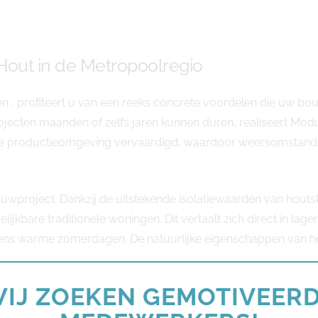
out in de Metropoolregio
 , profiteert u van een reeks concrete voordelen die uw bou
jecten maanden of zelfs jaren kunnen duren, realiseert Modu
de productieomgeving vervaardigd, waardoor weersomstandi
ouwproject. Dankzij de uitstekende isolatiewaarden van hout
gelijkbare traditionele woningen. Dit vertaalt zich direct in 
ijdens warme zomerdagen. De natuurlijke eigenschappen van 
IJ ZOEKEN GEMOTIVEER
. Hoewel de initiële investeringskosten vergelijkbaar kunnen z