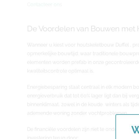
Contacteer ons
De Voordelen van Bouwen met H
Wanneer u kiest voor houtskeletbouw Duffel , pr
opmerkelijke bouwtijd: waar traditionele bouwpro
elementen worden prefab in onze gecontroleer
kwaliteitscontrole optimaal is.
Energiebesparing staat centraal in elk modern b
energieverbruik dat tot 60% lager ligt dan bij ver
binnenklimaat, zowel in de koude winters als t
ademende woning zonder vochtproblemen.
W
De financiële voordelen zijn niet te onderschatten
investering terug door: