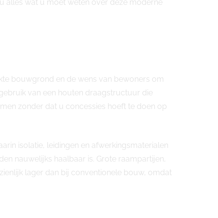
kt u alles wat u moet weten over deze moderne
perkte bouwgrond en de wens van bewoners om
ebruik van een houten draagstructuur die
rmen zonder dat u concessies hoeft te doen op
arin isolatie, leidingen en afwerkingsmaterialen
en nauwelijks haalbaar is. Grote raampartijen,
enlijk lager dan bij conventionele bouw, omdat