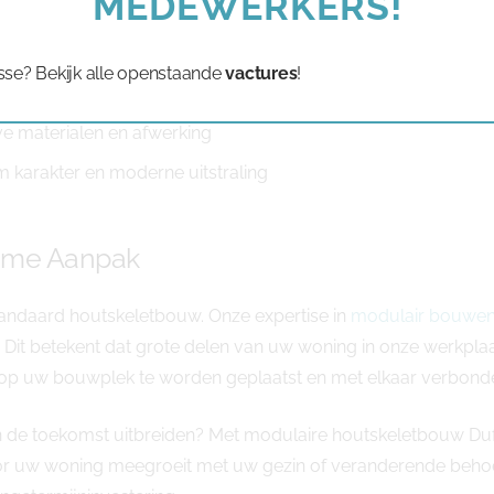
MEDEWERKERS!
olledige levensduur van uw woning
sse? Bekijk alle openstaande
vactures
!
oonbaar en minder financieringskosten
ve materialen en afwerking
arakter en moderne uitstraling
ome Aanpak
andaard houtskeletbouw. Onze expertise in
modulair bouwe
s. Dit betekent dat grote delen van uw woning in onze werk
ens op uw bouwplek te worden geplaatst en met elkaar verbond
u in de toekomst uitbreiden? Met modulaire houtskeletbouw D
 uw woning meegroeit met uw gezin of veranderende behoeft