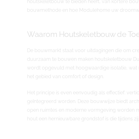
houtskeletbouw te bieden heeft, van kortere bouw
bouwmethode en hoe Modulehome uw droomwoni
Waarom Houtskeletbouw de Toe
De bouwmarkt staat voor uitdagingen die om cr
duurzaam te bouwen maken houtskeletbouw Duffe
wordt opgevuld met hoogwaardige isolatie, wat 
het gebied van comfort of design.
Het principe is even eenvoudig als effectief: vert
geïntegreerd worden. Deze bouwwijze biedt archit
open ruimtes en moderne vormgeving worden moei
hout een hernieuwbare grondstof is die tijdens zi