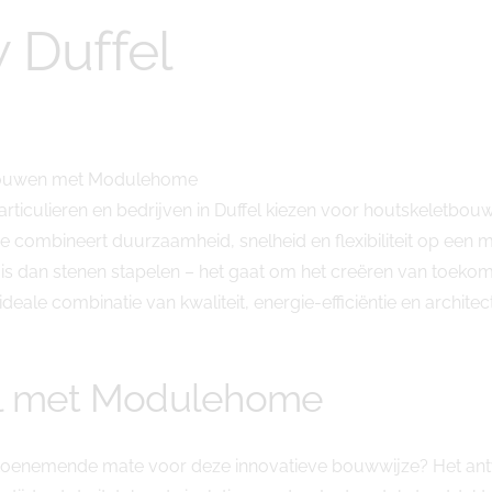
 Duffel
 Bouwen met Modulehome
rticulieren en bedrijven in Duffel kiezen voor houtskeletbou
ineert duurzaamheid, snelheid en flexibiliteit op een mani
 dan stenen stapelen – het gaat om het creëren van toekoms
deale combinatie van kwaliteit, energie-efficiëntie en architect
el met Modulehome
oenemende mate voor deze innovatieve bouwwijze? Het antwo