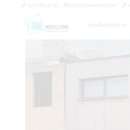
+32 2 669 36 50
info@modulehome.be
Houtkeletbouw