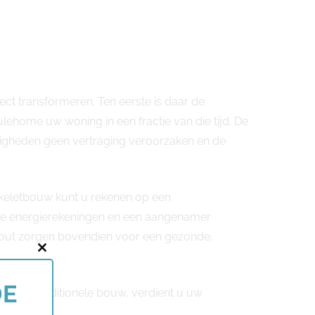
ct transformeren. Ten eerste is daar de
lehome uw woning in een fractie van die tijd. De
gheden geen vertraging veroorzaken en de
skeletbouw kunt u rekenen op een
lagere energierekeningen en een aangenamer
hout zorgen bovendien voor een gezonde,
Close
this
DE
ijn met traditionele bouw, verdient u uw
module