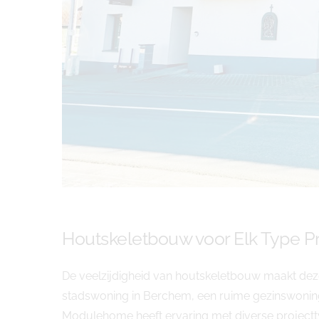
Houtskeletbouw voor Elk Type Pr
De veelzijdigheid van houtskeletbouw maakt dez
stadswoning in Berchem, een ruime gezinswoning 
Modulehome heeft ervaring met diverse projec