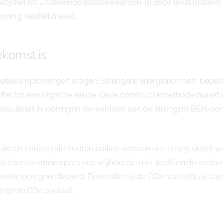
tijden tot uitstekende isolatiewaarden. In deze tekst ontde
ng realiteit maakt.
komst is
eatieve oplossingen vragen. Strengere energienormen, be
l tot een logische keuze. Deze constructiemethode maakt g
resulteert in woningen die voldoen aan de strengste BEN-no
icale en horizontale houten balken vormen een stevig skelet wa
ecten en ontwerpers een vrijheid die met traditionele method
teloos gerealiseerd. Bovendien is de CO2-voetafdruk aanzi
jn groei CO2 opslaat.