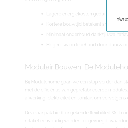
Lagere energiekosten gedurende de v
Intere
Kortere bouwtijd betekent sneller bew
Minimaal onderhoud dankzij kwalitatie
Hogere waardebehoud door duurzaam k
Modulair Bouwen: De Moduleh
Bij Modulehome gaan we een stap verder dan st
met de efficiëntie van geprefabriceerde module
afwerking, elektriciteit en sanitair, om vervolg
Deze aanpak biedt ongekende flexibiliteit. Wilt 
relatief eenvoudig worden toegevoegd, waardoor