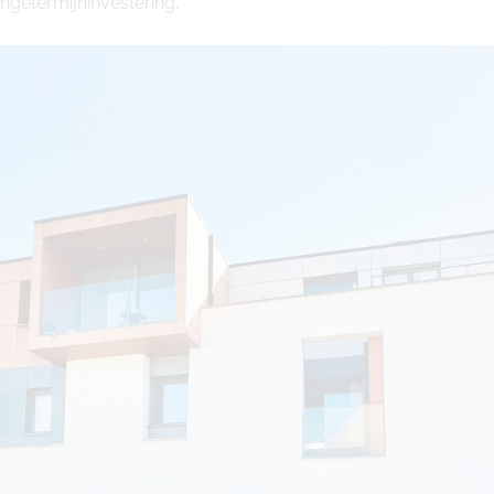
ngetermijninvestering.