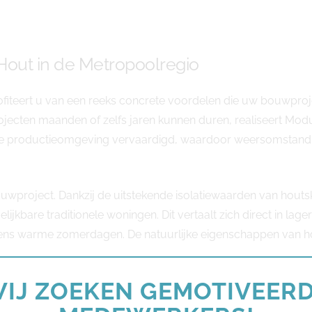
out in de Metropoolregio
ofiteert u van een reeks concrete voordelen die uw bouwproje
jecten maanden of zelfs jaren kunnen duren, realiseert Modu
de productieomgeving vervaardigd, waardoor weersomstandi
ouwproject. Dankzij de uitstekende isolatiewaarden van hout
gelijkbare traditionele woningen. Dit vertaalt zich direct in 
ijdens warme zomerdagen. De natuurlijke eigenschappen van 
IJ ZOEKEN GEMOTIVEER
. Hoewel de initiële investeringskosten vergelijkbaar kunnen z