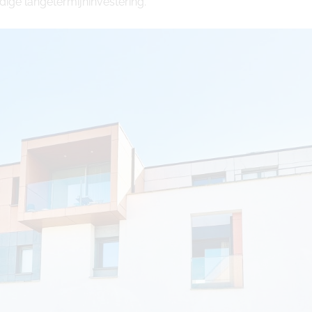
ige langetermijninvestering.