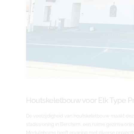
Houtskeletbouw voor Elk Type Pr
De veelzijdigheid van houtskeletbouw maakt dez
stadswoning in Berchem, een ruime gezinswoning
Modulehome heeft ervaring met diverse projec