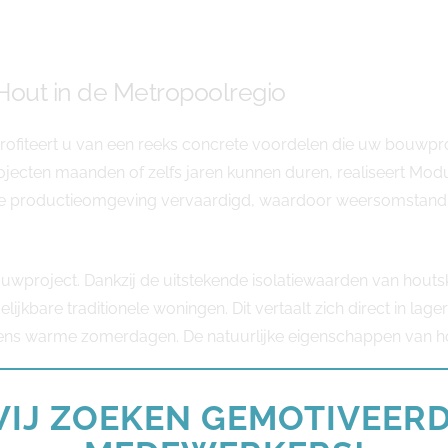
out in de Metropoolregio
rofiteert u van een reeks concrete voordelen die uw bouwproj
jecten maanden of zelfs jaren kunnen duren, realiseert Modu
de productieomgeving vervaardigd, waardoor weersomstandi
ouwproject. Dankzij de uitstekende isolatiewaarden van hout
gelijkbare traditionele woningen. Dit vertaalt zich direct in 
ijdens warme zomerdagen. De natuurlijke eigenschappen van 
IJ ZOEKEN GEMOTIVEER
. Hoewel de initiële investeringskosten vergelijkbaar kunnen z