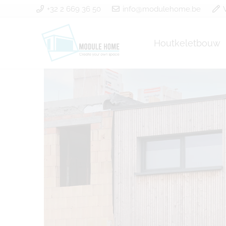
+32 2 669 36 50
info@modulehome.be
Houtkeletbouw