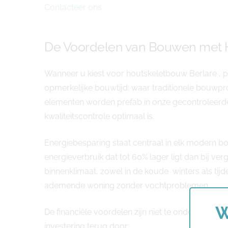
Contacteer ons
De Voordelen van Bouwen met H
Wanneer u kiest voor houtskeletbouw Berlare , p
opmerkelijke bouwtijd: waar traditionele bouwpro
elementen worden prefab in onze gecontroleer
kwaliteitscontrole optimaal is.
Energiebesparing staat centraal in elk modern b
energieverbruik dat tot 60% lager ligt dan bij ver
binnenklimaat, zowel in de koude winters als t
ademende woning zonder vochtproblemen.
W
De financiële voordelen zijn niet te onderschatten
investering terug door: