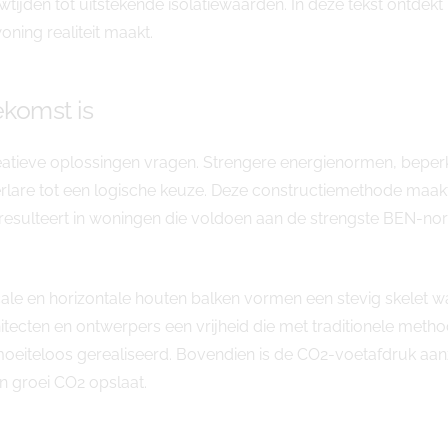
tijden tot uitstekende isolatiewaarden. In deze tekst ontde
ng realiteit maakt.
komst is
eatieve oplossingen vragen. Strengere energienormen, be
re tot een logische keuze. Deze constructiemethode maakt 
resulteert in woningen die voldoen aan de strengste BEN-no
icale en horizontale houten balken vormen een stevig skelet wa
ecten en ontwerpers een vrijheid die met traditionele method
teloos gerealiseerd. Bovendien is de CO2-voetafdruk aanzi
jn groei CO2 opslaat.