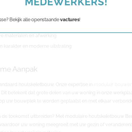
MEDEWERKERS!
olledige levensduur van uw woning
sse? Bekijk alle openstaande
vactures
!
oonbaar en minder financieringskosten
ve materialen en afwerking
arakter en moderne uitstraling
ome Aanpak
andaard houtskeletbouw. Onze expertise in
modulair bouwe
s. Dit betekent dat grote delen van uw woning in onze werk
ens op uw bouwplek te worden geplaatst en met elkaar verbond
u in de toekomst uitbreiden? Met modulaire houtskeletbouw Be
waardoor uw woning meegroeit met uw gezin of veranderende