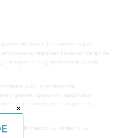
ect transformeren. Ten eerste is daar de
lehome uw woning in een fractie van die tijd. De
gheden geen vertraging veroorzaken en de
skeletbouw kunt u rekenen op een
lagere energierekeningen en een aangenamer
hout zorgen bovendien voor een gezonde,
Close
this
DE
ijn met traditionele bouw, verdient u uw
module