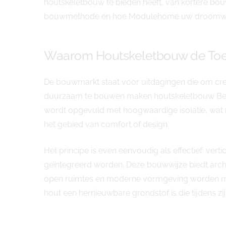
houtskeletbouw te bieden heeft, van kortere bouw
bouwmethode en hoe Modulehome uw droomwoni
Waarom Houtskeletbouw de Toe
De bouwmarkt staat voor uitdagingen die om cr
duurzaam te bouwen maken houtskeletbouw Berla
wordt opgevuld met hoogwaardige isolatie, wat 
het gebied van comfort of design.
Het principe is even eenvoudig als effectief: vert
geïntegreerd worden. Deze bouwwijze biedt archit
open ruimtes en moderne vormgeving worden moei
hout een hernieuwbare grondstof is die tijdens zi