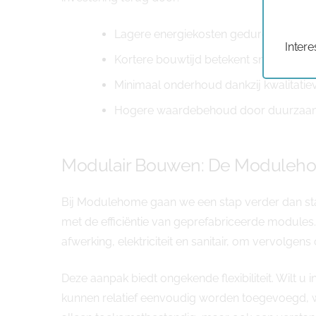
Lagere energiekosten gedurende de v
Intere
Kortere bouwtijd betekent sneller bew
Minimaal onderhoud dankzij kwalitatie
Hogere waardebehoud door duurzaam k
Modulair Bouwen: De Moduleh
Bij Modulehome gaan we een stap verder dan st
met de efficiëntie van geprefabriceerde module
afwerking, elektriciteit en sanitair, om vervolg
Deze aanpak biedt ongekende flexibiliteit. Wilt 
kunnen relatief eenvoudig worden toegevoegd, 