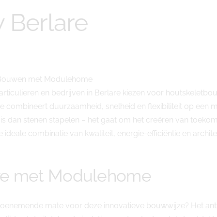
 Berlare
nt Bouwen met Modulehome
rticulieren en bedrijven in Berlare kiezen voor houtskeletb
ineert duurzaamheid, snelheid en flexibiliteit op een mani
 dan stenen stapelen – het gaat om het creëren van toekoms
ideale combinatie van kwaliteit, energie-efficiëntie en architec
are met Modulehome
oenemende mate voor deze innovatieve bouwwijze? Het antwo