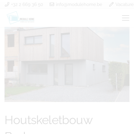
+32 2 669 36 50
info@modulehome.be
Vacature
Houtskeletbouw