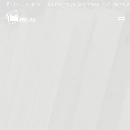
+32 2 669 36 50
info@modulehome.be
Vacature