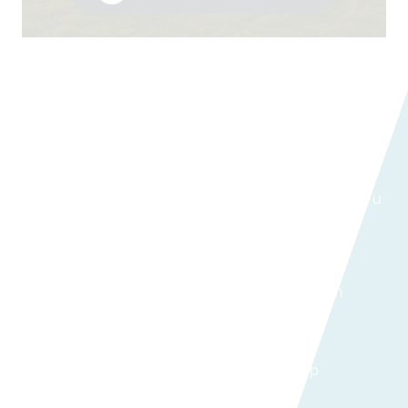
Het bouwproces stap voor stap
Bij Modulehome verloopt het traject volgens een
helder stappenplan. Zo weet u op elk moment waar u
aan toe bent:
Intakegesprek:
we bespreken uw
wensen, budget en de mogelijkheden
op uw terrein.
Ontwerp:
onze architecten en
ingenieurs tekenen een woning op
maat.