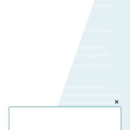
Vergunning:
we ondersteunen u bij de
aanvraag van de
omgevingsvergunning.
Productie:
de modules worden in onze
werkplaats vervaardigd.
Plaatsing:
de elementen worden ter
plaatse geassembleerd en afgewerkt.
Oplevering:
u krijgt de sleutels van een
instapklare woning.
Wilt u liever eerst gerealiseerde voorbeelden
zien?
Bekijk onze realisaties
en ontdek hoe gevarieerd
een prefab woning er kan uitzien, van een compacte
Close
tuinstudio tot een ruime gezinswoning met twee
this
verdiepingen.
modu