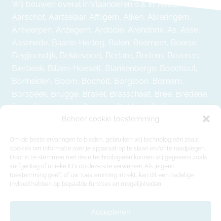
Wij bouwen overal in Vlaanderen o.a. in: Aalter,
Aarschot, Aartselaar, Affligem, Alken, Alveringem,
Antwerpen, Anzegem, Ardooie, Arendonk, As, Asse,
Assenede, Baarle-Hertog, Balen, Beernem, Beerse,
Begijnendijk, Bekkevoort, Berlare, Bertem, Beveren,
Bierbeek, Bilzen-Hoeselt, Blankenberge, Boechout,
Bonheiden, Boom, Bocholt, Borgloon, Bornem,
Borsbeek, Brugge, Brakel, Brasschaat, Bree, Bredene,
Bree, Buggenhout, Damme, De Haan, De Panne,
Beheer cookie toestemming
Deerlijk, Deinze, Denderleeuw, Dendermonde,
Dentergem, Diepenbeek, Diest, Diksmuide, Dilbeek,
Om de beste ervaringen te bieden, gebruiken wij technologieën zoals
Dilsen-Stokkem, Destelbergen, Duffel, Edegem,
cookies om informatie over je apparaat op te slaan en/of te raadplegen.
Ekeren, Erpe-Mere, Essen, Evergem, Galmaarden,
Door in te stemmen met deze technologieën kunnen wij gegevens zoals
surfgedrag of unieke ID's op deze site verwerken. Als je geen
Gavere, Geel, Geetbets, Genk, Gent, Geraardsbergen,
toestemming geeft of uw toestemming intrekt, kan dit een nadelige
Gingelom, Gistel, Glabbeek, Gooik, Grimbergen,
invloed hebben op bepaalde functies en mogelijkheden.
Grobbendonk, Haaltert, Halen, Ham, Hamme,
Harelbeke, Hasselt, Haacht, Herent, Herenthout, Herk-
Accepteren