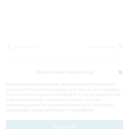
Vorig bericht
Volgend bericht
Recente berichten
Beheer cookie toestemming
Om de beste ervaringen te bieden, gebruiken wij technologieën zoals
Wat zijn de grootste fouten bij
cookies om informatie over je apparaat op te slaan en/of te raadplegen.
houtskeletbouw?
Door in te stemmen met deze technologieën kunnen wij gegevens zoals
18/06/2026
surfgedrag of unieke ID's op deze site verwerken. Als je geen
toestemming geeft of uw toestemming intrekt, kan dit een nadelige
Waar moet ik op letten bij een
invloed hebben op bepaalde functies en mogelijkheden.
houtskeletwoning?
18/06/2026
Accepteren
Welke bouwmethode is het meest