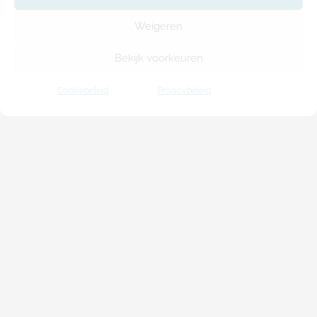
energiezuinig?
Weigeren
18/06/2026
Waarom kiezen steeds meer Belgen voor
Bekijk voorkeuren
houtskeletbouw?
18/06/2026
Cookiebeleid
Privacybeleid
Waarom kiezen steeds meer gezinnen in
Vlaanderen voor houtskeletbouw?
18/06/2026
Categorieën
Blog
(7)
Business
(2)
Geen onderdeel van een categorie
(5)
Houtbouw
(29)
Houtbouw nieuws
(1)
Houtskelet
(2)