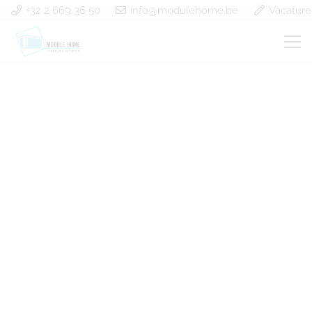
+32 2 669 36 50
info@modulehome.be
Vacature