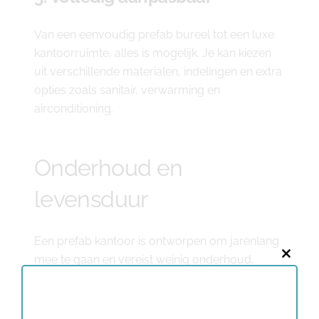
Van een eenvoudig prefab bureel tot een luxe
kantoorruimte, alles is mogelijk. Je kan kiezen
uit verschillende materialen, indelingen en extra
opties zoals sanitair, verwarming en
airconditioning.
Onderhoud en
levensduur
Een prefab kantoor is ontworpen om jarenlang
mee te gaan en vereist weinig onderhoud.
Close
Afhankelijk van de gebruikte materialen kan een
this
prefab kantoor een levensduur van
20 tot 50
modu
jaar
hebben. Enkele onderhoudstips om de