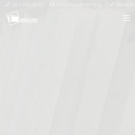
+32 2 669 36 50
info@modulehome.be
Vacature