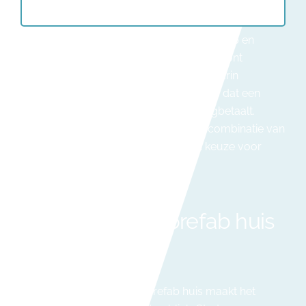
zonder dat uw energiefactuur de pan uit swingt.
Voeg daar zonnepanelen, een warmtepomp en
gebalanceerde ventilatie aan toe, en u woont
nagenoeg energieneutraal. In een tijd waarin
energieprijzen onvoorspelbaar blijven, is dat een
investering die zichzelf jaar na jaar terugbetaalt.
Klanten in heel België getuigen dat de combinatie van
comfort en lage verbruikskosten hun keuze voor
prefab volledig rechtvaardigt.
Voor wie is een prefab huis
geschikt?
De veelzijdigheid van een prefab huis maakt het