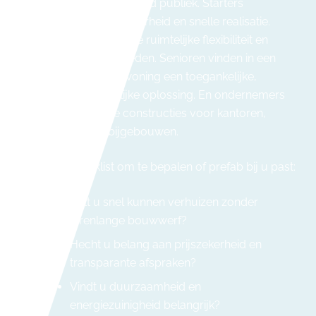
interessant voor een breed publiek. Starters
waarderen de betaalbaarheid en snelle realisatie.
Gezinnen kiezen voor de ruimtelijke flexibiliteit en
uitbreidingsmogelijkheden. Senioren vinden in een
gelijkvloerse prefab woning een toegankelijke,
onderhoudsvriendelijke oplossing. En ondernemers
benutten modulaire constructies voor kantoren,
zorgwoningen of bijgebouwen.
Een korte checklist om te bepalen of prefab bij u past:
Wilt u snel kunnen verhuizen zonder
jarenlange bouwwerf?
Hecht u belang aan prijszekerheid en
transparante afspraken?
Vindt u duurzaamheid en
energiezuinigheid belangrijk?