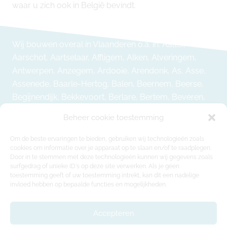
waar u zich ook in België bevindt.
Wij bouwen overal in Vlaanderen o.a. in: Aalter,
Aarschot, Aartselaar, Affligem, Alken, Alveringem,
Antwerpen, Anzegem, Ardooie, Arendonk, As, Asse,
Assenede, Baarle-Hertog, Balen, Beernem, Beerse,
Begijnendijk, Bekkevoort, Berlare, Bertem, Beveren,
Bierbeek, Bilzen-Hoeselt, Blankenberge, Boechout,
Beheer cookie toestemming
Bonheiden, Boom, Bocholt, Borgloon, Bornem,
Borsbeek, Brugge, Brakel, Brasschaat, Bree, Bredene,
Om de beste ervaringen te bieden, gebruiken wij technologieën zoals
cookies om informatie over je apparaat op te slaan en/of te raadplegen.
Bree, Buggenhout, Damme, De Haan, De Panne,
Door in te stemmen met deze technologieën kunnen wij gegevens zoals
Deerlijk, Deinze, Denderleeuw, Dendermonde,
surfgedrag of unieke ID's op deze site verwerken. Als je geen
Dentergem, Diepenbeek, Diest, Diksmuide, Dilbeek,
toestemming geeft of uw toestemming intrekt, kan dit een nadelige
invloed hebben op bepaalde functies en mogelijkheden.
Dilsen-Stokkem, Destelbergen, Duffel, Edegem,
Ekeren, Erpe-Mere, Essen, Evergem, Galmaarden,
Accepteren
Gavere, Geel, Geetbets, Genk, Gent, Geraardsbergen,