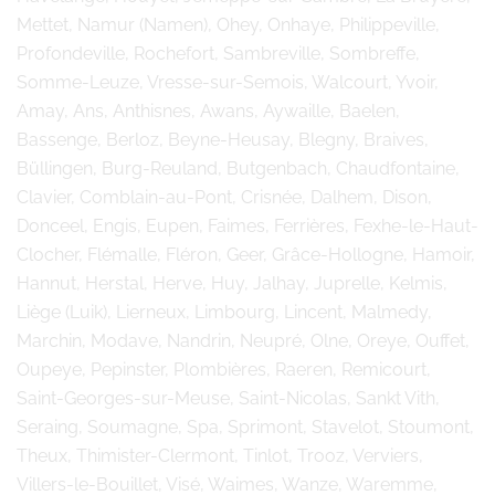
Mettet, Namur (Namen), Ohey, Onhaye, Philippeville,
Profondeville, Rochefort, Sambreville, Sombreffe,
Somme-Leuze, Vresse-sur-Semois, Walcourt, Yvoir,
Amay, Ans, Anthisnes, Awans, Aywaille, Baelen,
Bassenge, Berloz, Beyne-Heusay, Blegny, Braives,
Büllingen, Burg-Reuland, Butgenbach, Chaudfontaine,
Clavier, Comblain-au-Pont, Crisnée, Dalhem, Dison,
Donceel, Engis, Eupen, Faimes, Ferrières, Fexhe-le-Haut-
Clocher, Flémalle, Fléron, Geer, Grâce-Hollogne, Hamoir,
Hannut, Herstal, Herve, Huy, Jalhay, Juprelle, Kelmis,
Liège (Luik), Lierneux, Limbourg, Lincent, Malmedy,
Marchin, Modave, Nandrin, Neupré, Olne, Oreye, Ouffet,
Oupeye, Pepinster, Plombières, Raeren, Remicourt,
Saint-Georges-sur-Meuse, Saint-Nicolas, Sankt Vith,
Seraing, Soumagne, Spa, Sprimont, Stavelot, Stoumont,
Theux, Thimister-Clermont, Tinlot, Trooz, Verviers,
Villers-le-Bouillet, Visé, Waimes, Wanze, Waremme,