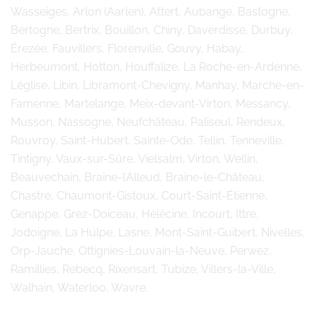
Wasseiges, Arlon (Aarlen), Attert, Aubange, Bastogne,
Bertogne, Bertrix, Bouillon, Chiny, Daverdisse, Durbuy,
Érezée, Fauvillers, Florenville, Gouvy, Habay,
Herbeumont, Hotton, Houffalize, La Roche-en-Ardenne,
Léglise, Libin, Libramont-Chevigny, Manhay, Marche-en-
Famenne, Martelange, Meix-devant-Virton, Messancy,
Musson, Nassogne, Neufchâteau, Paliseul, Rendeux,
Rouvroy, Saint-Hubert, Sainte-Ode, Tellin, Tenneville,
Tintigny, Vaux-sur-Sûre, Vielsalm, Virton, Wellin,
Beauvechain, Braine-l’Alleud, Braine-le-Château,
Chastre, Chaumont-Gistoux, Court-Saint-Étienne,
Genappe, Grez-Doiceau, Hélécine, Incourt, Ittre,
Jodoigne, La Hulpe, Lasne, Mont-Saint-Guibert, Nivelles,
Orp-Jauche, Ottignies-Louvain-la-Neuve, Perwez,
Ramillies, Rebecq, Rixensart, Tubize, Villers-la-Ville,
Walhain, Waterloo, Wavre.