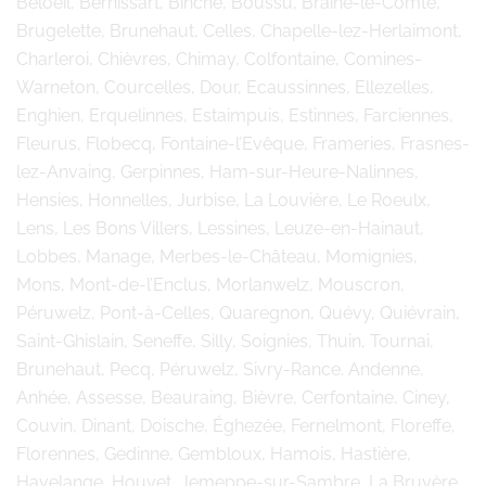
Beloeil, Bernissart, Binche, Boussu, Braine-le-Comte,
Brugelette, Brunehaut, Celles, Chapelle-lez-Herlaimont,
Charleroi, Chièvres, Chimay, Colfontaine, Comines-
Warneton, Courcelles, Dour, Ecaussinnes, Ellezelles,
Enghien, Erquelinnes, Estaimpuis, Estinnes, Farciennes,
Fleurus, Flobecq, Fontaine-l’Evêque, Frameries, Frasnes-
lez-Anvaing, Gerpinnes, Ham-sur-Heure-Nalinnes,
Hensies, Honnelles, Jurbise, La Louvière, Le Roeulx,
Lens, Les Bons Villers, Lessines, Leuze-en-Hainaut,
Lobbes, Manage, Merbes-le-Château, Momignies,
Mons, Mont-de-l’Enclus, Morlanwelz, Mouscron,
Péruwelz, Pont-à-Celles, Quaregnon, Quévy, Quiévrain,
Saint-Ghislain, Seneffe, Silly, Soignies, Thuin, Tournai,
Brunehaut, Pecq, Péruwelz, Sivry-Rance. Andenne,
Anhée, Assesse, Beauraing, Bièvre, Cerfontaine, Ciney,
Couvin, Dinant, Doische, Éghezée, Fernelmont, Floreffe,
Florennes, Gedinne, Gembloux, Hamois, Hastière,
Havelange, Houyet, Jemeppe-sur-Sambre, La Bruyère,