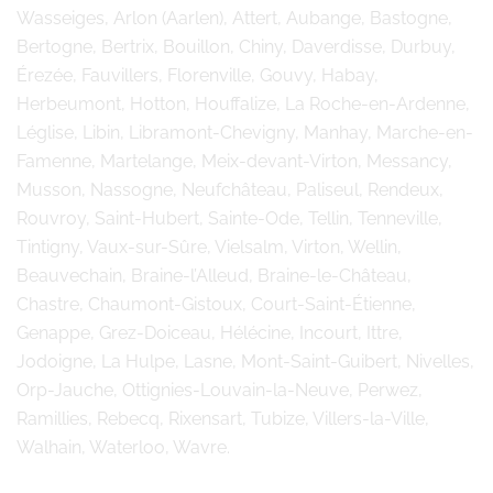
Wasseiges, Arlon (Aarlen), Attert, Aubange, Bastogne,
Bertogne, Bertrix, Bouillon, Chiny, Daverdisse, Durbuy,
Érezée, Fauvillers, Florenville, Gouvy, Habay,
Herbeumont, Hotton, Houffalize, La Roche-en-Ardenne,
Léglise, Libin, Libramont-Chevigny, Manhay, Marche-en-
Famenne, Martelange, Meix-devant-Virton, Messancy,
Musson, Nassogne, Neufchâteau, Paliseul, Rendeux,
Rouvroy, Saint-Hubert, Sainte-Ode, Tellin, Tenneville,
Tintigny, Vaux-sur-Sûre, Vielsalm, Virton, Wellin,
Beauvechain, Braine-l’Alleud, Braine-le-Château,
Chastre, Chaumont-Gistoux, Court-Saint-Étienne,
Genappe, Grez-Doiceau, Hélécine, Incourt, Ittre,
Jodoigne, La Hulpe, Lasne, Mont-Saint-Guibert, Nivelles,
Orp-Jauche, Ottignies-Louvain-la-Neuve, Perwez,
Ramillies, Rebecq, Rixensart, Tubize, Villers-la-Ville,
Walhain, Waterloo, Wavre.