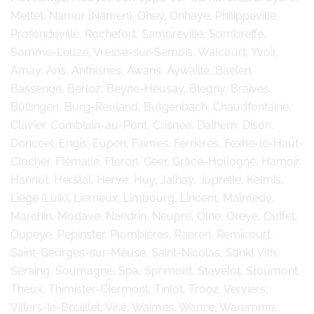
Mettet, Namur (Namen), Ohey, Onhaye, Philippeville,
Profondeville, Rochefort, Sambreville, Sombreffe,
Somme-Leuze, Vresse-sur-Semois, Walcourt, Yvoir,
Amay, Ans, Anthisnes, Awans, Aywaille, Baelen,
Bassenge, Berloz, Beyne-Heusay, Blegny, Braives,
Büllingen, Burg-Reuland, Butgenbach, Chaudfontaine,
Clavier, Comblain-au-Pont, Crisnée, Dalhem, Dison,
Donceel, Engis, Eupen, Faimes, Ferrières, Fexhe-le-Haut-
Clocher, Flémalle, Fléron, Geer, Grâce-Hollogne, Hamoir,
Hannut, Herstal, Herve, Huy, Jalhay, Juprelle, Kelmis,
Liège (Luik), Lierneux, Limbourg, Lincent, Malmedy,
Marchin, Modave, Nandrin, Neupré, Olne, Oreye, Ouffet,
Oupeye, Pepinster, Plombières, Raeren, Remicourt,
Saint-Georges-sur-Meuse, Saint-Nicolas, Sankt Vith,
Seraing, Soumagne, Spa, Sprimont, Stavelot, Stoumont,
Theux, Thimister-Clermont, Tinlot, Trooz, Verviers,
Villers-le-Bouillet, Visé, Waimes, Wanze, Waremme,