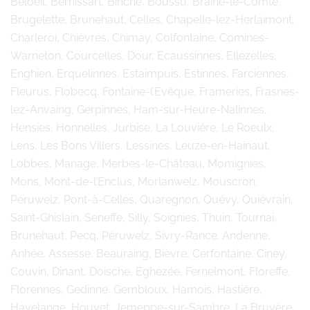
Beloeil, Bernissart, Binche, Boussu, Braine-le-Comte,
Brugelette, Brunehaut, Celles, Chapelle-lez-Herlaimont,
Charleroi, Chièvres, Chimay, Colfontaine, Comines-
Warneton, Courcelles, Dour, Ecaussinnes, Ellezelles,
Enghien, Erquelinnes, Estaimpuis, Estinnes, Farciennes,
Fleurus, Flobecq, Fontaine-l’Evêque, Frameries, Frasnes-
lez-Anvaing, Gerpinnes, Ham-sur-Heure-Nalinnes,
Hensies, Honnelles, Jurbise, La Louvière, Le Roeulx,
Lens, Les Bons Villers, Lessines, Leuze-en-Hainaut,
Lobbes, Manage, Merbes-le-Château, Momignies,
Mons, Mont-de-l’Enclus, Morlanwelz, Mouscron,
Péruwelz, Pont-à-Celles, Quaregnon, Quévy, Quiévrain,
Saint-Ghislain, Seneffe, Silly, Soignies, Thuin, Tournai,
Brunehaut, Pecq, Péruwelz, Sivry-Rance. Andenne,
Anhée, Assesse, Beauraing, Bièvre, Cerfontaine, Ciney,
Couvin, Dinant, Doische, Éghezée, Fernelmont, Floreffe,
Florennes, Gedinne, Gembloux, Hamois, Hastière,
Havelange, Houyet, Jemeppe-sur-Sambre, La Bruyère,