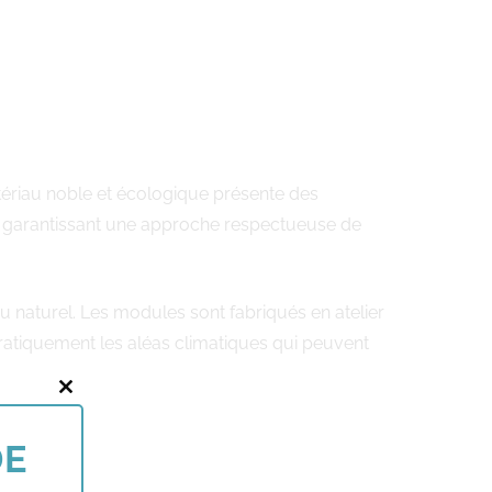
atériau noble et écologique présente des
t, garantissant une approche respectueuse de
 naturel. Les modules sont fabriqués en atelier
ratiquement les aléas climatiques qui peuvent
Close
this
DE
module