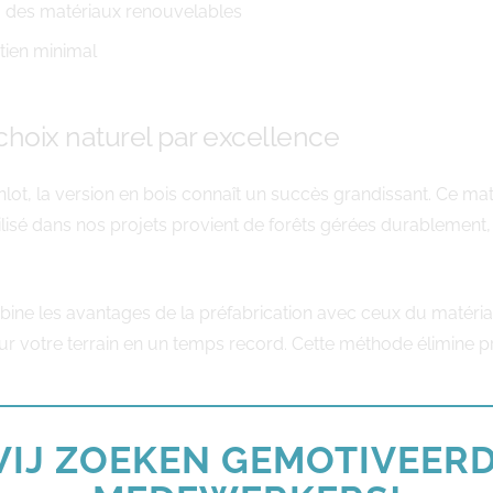
à des matériaux renouvelables
tien minimal
 choix naturel par excellence
inlot, la version en bois connaît un succès grandissant. Ce m
lisé dans nos projets provient de forêts gérées durablemen
ine les avantages de la préfabrication avec ceux du matériau
ur votre terrain en un temps record. Cette méthode élimine p
IJ ZOEKEN GEMOTIVEER
hez ModuleHome