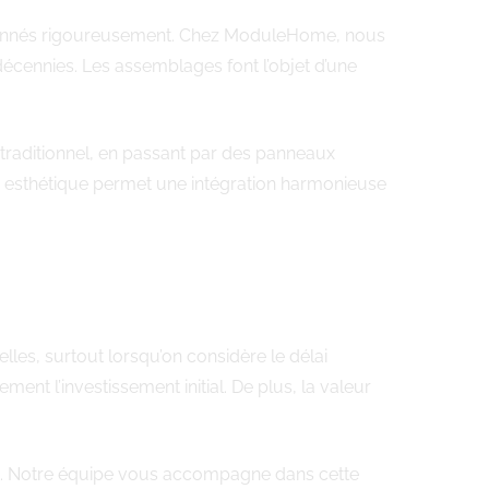
ectionnés rigoureusement. Chez ModuleHome, nous
 décennies. Les assemblages font l’objet d’une
i traditionnel, en passant par des panneaux
té esthétique permet une intégration harmonieuse
lles, surtout lorsqu’on considère le délai
ent l’investissement initial. De plus, la valeur
rt. Notre équipe vous accompagne dans cette