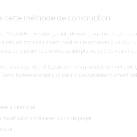
 cette méthode de construction
vec ModuleHome vous garantit de nombreux bénéfices concrets
n quelques mois seulement, contre une année ou plus pour une 
coûts de chantier et une occupation plus rapide de votre nouv
re avantage décisif. L’épaisseur des montants permet d’intég
. Votre facture énergétique s’en trouve considérablement réd
ées à l’humidité
des modifications même en cours de projet
stique