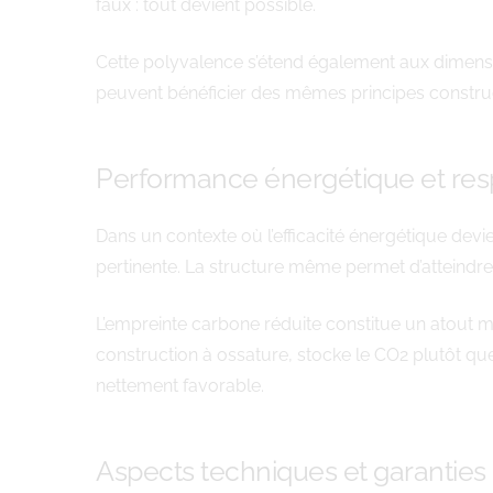
faux : tout devient possible.
Cette polyvalence s’étend également aux dimensi
peuvent bénéficier des mêmes principes construc
Performance énergétique et res
Dans un contexte où l’efficacité énergétique dev
pertinente. La structure même permet d’atteindre
L’empreinte carbone réduite constitue un atout m
construction à ossature, stocke le CO2 plutôt qu
nettement favorable.
Aspects techniques et garanties 