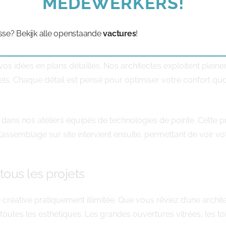
MEDEWERKERS!
inlotse déroule en plusieurs étapes parfaitement orchestré
tre terrain et vos contraintes budgétaires. Cette phase initia
sse? Bekijk alle openstaande
vactures
!
s idées en plans détaillés. Nos architectes exploitent pleinem
ls. Chaque détail est pensé pour optimiser votre confort quo
ue dans nos ateliers équipés de technologies de pointe. Cett
 L’assemblage sur site intervient ensuite, permettant de voir 
tous les projets
té créative pratiquement illimitée. Que vous rêviez d’une arc
 toutes les esthétiques. Les grandes ouvertures vitrées, les to