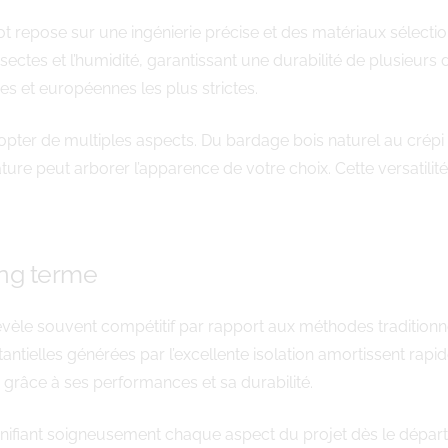
lot repose sur une ingénierie précise et des matériaux sél
nsectes et l’humidité, garantissant une durabilité de plusieurs
es et européennes les plus strictes.
adopter de multiples aspects. Du bardage bois naturel au crép
re peut arborer l’apparence de votre choix. Cette versatili
ong terme
évèle souvent compétitif par rapport aux méthodes traditionne
ntielles générées par l’excellente isolation amortissent rapidem
e grâce à ses performances et sa durabilité.
nifiant soigneusement chaque aspect du projet dès le dépa