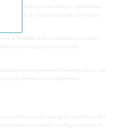
es. Tout commence par une analyse approfondie
le garantit que la solution proposée correspond
ent la flexibilité de la construction à ossature
tidien tout en respectant les normes
e production en environnement contrôlé assure une
votre projet prendre forme rapidement.
hitecture contemporaine aux lignes épurées ou d’un
itures plates ou inclinées, les étages en porte-à-