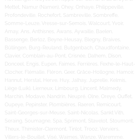
Mettet, Namur (Namen), Ohey, Onhaye, Philippeville,
Profondeville, Rochefort, Sambreville, Sombreffe,
Somme-Leuze, Vresse-sur-Semois, Walcourt, Yvoir,
Amay, Ans, Anthisnes, Awans, Aywaille, Baelen,
Bassenge, Berloz, Beyne-Heusay, Blegny, Braives,
Büllingen, Burg-Reuland, Butgenbach, Chaudfontaine,
Clavier, Comblain-au-Pont, Crisnée, Dalhem, Dison,
Donceel, Engis, Eupen, Faimes, Ferrières, Fexhe-le-Haut-
Clocher, Flémalle, Fléron, Geer, Grâce-Hollogne, Hamoir,
Hannut, Herstal, Herve, Huy, Jalhay, Juprelle, Kelmis,
Liège (Luik), Lierneux, Limbourg, Lincent, Malmedy,
Marchin, Modave, Nandrin, Neupré, Olne, Oreye, Ouffet,
Oupeye, Pepinster, Plombières, Raeren, Remicourt,
Saint-Georges-sur-Meuse, Saint-Nicolas, Sankt Vith,
Seraing, Soumagne, Spa, Sprimont, Stavelot, Stoumont,
Theux, Thimister-Clermont, Tinlot, Trooz, Verviers,
Villers-le-Bouillet, Visé, Waimes, Wanze, Waremme,