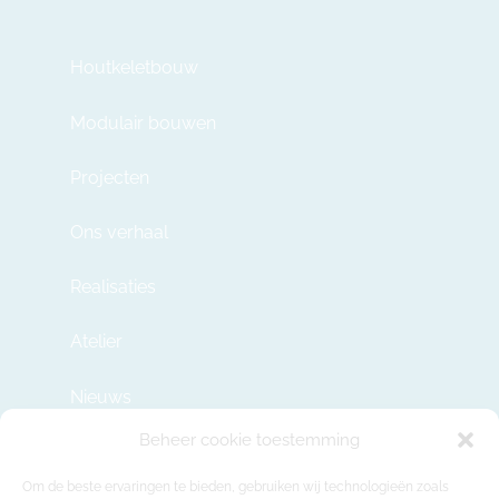
Houtkeletbouw
Modulair bouwen
Projecten
Ons verhaal
Realisaties
Atelier
Nieuws
Beheer cookie toestemming
Contact
Om de beste ervaringen te bieden, gebruiken wij technologieën zoals