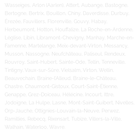
Wasseiges, Arlon (Aarlen), Attert, Aubange, Bastogne,
Bertogne, Bertrix, Bouillon, Chiny, Daverdisse, Durbuy,
Érezée, Fauvillers, Florenville, Gouvy, Habay,
Herbeumont, Hotton, Houffalize, La Roche-en-Ardenne,
Léglise, Libin, Libramont-Chevigny, Manhay, Marche-en-
Famenne, Martelange, Meix-devant-Virton, Messancy,
Musson, Nassogne, Neufchâteau, Paliseul, Rendeux,
Rouvroy, Saint-Hubert, Sainte-Ode, Tellin, Tenneville,
Tintigny, Vaux-sur-Sûre, Vielsalm, Virton, Wellin,
Beauvechain, Braine-l’Alleud, Braine-le-Château,
Chastre, Chaumont-Gistoux, Court-Saint-Étienne,
Genappe, Grez-Doiceau, Hélécine, Incourt, Ittre,
Jodoigne, La Hulpe, Lasne, Mont-Saint-Guibert, Nivelles,
Orp-Jauche, Ottignies-Louvain-la-Neuve, Perwez,
Ramillies, Rebecq, Rixensart, Tubize, Villers-la-Ville,
Walhain, Waterloo, Wavre.