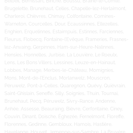
Beloeil, Bernissart, Binche, Boussu, Braine-le-Comte,
Brugelette, Brunehaut, Celles, Chapelle-lez-Herlaimont,
Charleroi, Chièvres, Chimay, Colfontaine, Comines-
Warneton, Courcelles, Dour, Ecaussinnes, Ellezelles,
Enghien, Erquelinnes, Estaimpuis, Estinnes, Farciennes,
Fleurus, Flobecq, Fontaine-l’Evêque, Frameries, Frasnes-
lez-Anvaing, Gerpinnes, Ham-sur-Heure-Nalinnes,
Hensies, Honnelles, Jurbise, La Louvière, Le Roeulx,
Lens, Les Bons Villers, Lessines, Leuze-en-Hainaut,
Lobbes, Manage, Merbes-le-Château, Momignies,
Mons, Mont-de-l’Enclus, Morlanwelz, Mouscron,
Péruwelz, Pont-à-Celles, Quaregnon, Quévy, Quiévrain,
Saint-Ghislain, Seneffe, Silly, Soignies, Thuin, Tournai,
Brunehaut, Pecq, Péruwelz, Sivry-Rance. Andenne,
Anhée, Assesse, Beauraing, Bièvre, Cerfontaine, Ciney,
Couvin, Dinant, Doische, Éghezée, Fernelmont, Floreffe,
Florennes, Gedinne, Gembloux, Hamois, Hastière,
Havelange, Houyet, Jemeppe-sur-Sambre, La Bruyère,