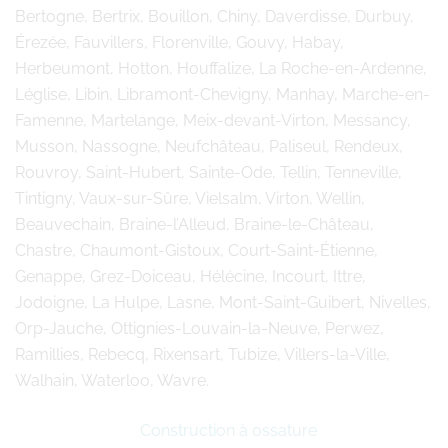
Bertogne, Bertrix, Bouillon, Chiny, Daverdisse, Durbuy,
Érezée, Fauvillers, Florenville, Gouvy, Habay,
Herbeumont, Hotton, Houffalize, La Roche-en-Ardenne,
Léglise, Libin, Libramont-Chevigny, Manhay, Marche-en-
Famenne, Martelange, Meix-devant-Virton, Messancy,
Musson, Nassogne, Neufchâteau, Paliseul, Rendeux,
Rouvroy, Saint-Hubert, Sainte-Ode, Tellin, Tenneville,
Tintigny, Vaux-sur-Sûre, Vielsalm, Virton, Wellin,
Beauvechain, Braine-l’Alleud, Braine-le-Château,
Chastre, Chaumont-Gistoux, Court-Saint-Étienne,
Genappe, Grez-Doiceau, Hélécine, Incourt, Ittre,
Jodoigne, La Hulpe, Lasne, Mont-Saint-Guibert, Nivelles,
Orp-Jauche, Ottignies-Louvain-la-Neuve, Perwez,
Ramillies, Rebecq, Rixensart, Tubize, Villers-la-Ville,
Walhain, Waterloo, Wavre.
Construction à ossature