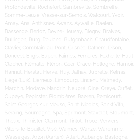
Profondeville, Rochefort, Sambreville, Sombreffe,
Somme-Leuze, Vresse-sur-Semois, Walcourt, Yvoir,
Amay, Ans, Anthisnes, Awans, Aywaille, Baelen,
Bassenge, Berloz, Beyne-Heusay, Blegny, Braives,
Büllingen, Burg-Reuland, Butgenbach, Chaudfontaine,
Clavier, Comblain-au-Pont, Crisnée, Dalhem, Dison,
Donceel, Engis, Eupen, Faimes, Ferrières, Fexhe-le-Haut-
Clocher, Flémalle, Fléron, Geer, Grâce-Hollogne, Hamoir,
Hannut, Herstal, Herve, Huy, Jalhay, Juprelle, Kelmis,
Liège (Luik), Lierneux, Limbourg, Lincent, Malmedy,
Marchin, Modave, Nandrin, Neupré, Olne, Oreye, Ouffet,
Oupeye, Pepinster, Plombières, Raeren, Remicourt,
Saint-Georges-sur-Meuse, Saint-Nicolas, Sankt Vith,
Seraing, Soumagne, Spa, Sprimont, Stavelot, Stoumont,
Theux, Thimister-Clermont, Tinlot, Trooz, Verviers,
Villers-le-Bouillet, Visé, Waimes, Wanze, Waremme,
Wasseiges, Arlon (Aarlen), Attert, Aubange, Bastogne,