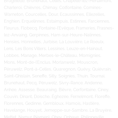
Brugelette, Brunehaut, Celles, Chapelle-lez-Herlaimont,
Charleroi, Chièvres, Chimay, Colfontaine, Comines-
Warneton, Courcelles, Dour, Ecaussinnes, Ellezelles,
Enghien, Erquelinnes, Estaimpuis, Estinnes, Farciennes,
Fleurus, Flobecq, Fontaine-l’Evêque, Frameries, Frasnes-
lez-Anvaing, Gerpinnes, Ham-sur-Heure-Nalinnes,
Hensies, Honnelles, Jurbise, La Louvière, Le Roeulx,
Lens, Les Bons Villers, Lessines, Leuze-en-Hainaut,
Lobbes, Manage, Merbes-le-Château, Momignies,
Mons, Mont-de-l’Enclus, Morlanwelz, Mouscron,
Péruwelz, Pont-à-Celles, Quaregnon, Quévy, Quiévrain,
Saint-Ghislain, Seneffe, Silly, Soignies, Thuin, Tournai,
Brunehaut, Pecq, Péruwelz, Sivry-Rance. Andenne,
Anhée, Assesse, Beauraing, Bièvre, Cerfontaine, Ciney,
Couvin, Dinant, Doische, Éghezée, Fernelmont, Floreffe,
Florennes, Gedinne, Gembloux, Hamois, Hastière,
Havelange, Houyet, Jemeppe-sur-Sambre, La Bruyère,
Mettet, Namur (Namen), Ohey, Onhaye, Philippeville,