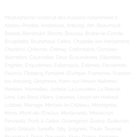
Modulehome
construit des maisons notamment à :
Aiseau-Presles, Anderlues, Antoing, Ath, Beaumont,
Beloeil, Bernissart, Binche, Boussu, Braine-le-Comte,
Brugelette, Brunehaut, Celles, Chapelle-lez-Herlaimont,
Charleroi, Chièvres, Chimay, Colfontaine, Comines-
Warneton, Courcelles, Dour, Ecaussinnes, Ellezelles,
Enghien, Erquelinnes, Estaimpuis, Estinnes, Farciennes,
Fleurus, Flobecq, Fontaine-l’Evêque, Frameries, Frasnes-
lez-Anvaing, Gerpinnes, Ham-sur-Heure-Nalinnes,
Hensies, Honnelles, Jurbise, La Louvière, Le Roeulx,
Lens, Les Bons Villers, Lessines, Leuze-en-Hainaut,
Lobbes, Manage, Merbes-le-Château, Momignies,
Mons, Mont-de-l’Enclus, Morlanwelz, Mouscron,
Péruwelz, Pont-à-Celles, Quaregnon, Quévy, Quiévrain,
Saint-Ghislain, Seneffe, Silly, Soignies, Thuin, Tournai,
Brunehaut, Pecq, Péruwelz, Sivry-Rance. Andenne,