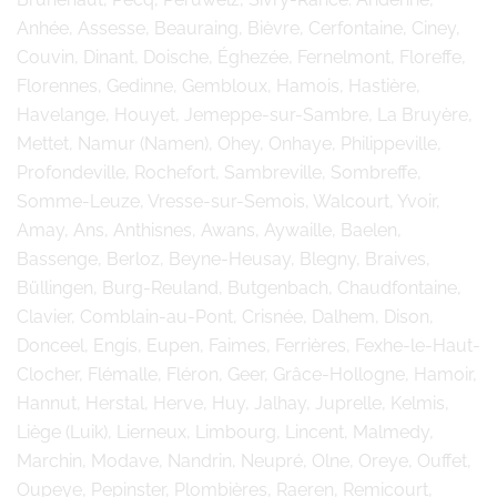
Anhée, Assesse, Beauraing, Bièvre, Cerfontaine, Ciney,
Couvin, Dinant, Doische, Éghezée, Fernelmont, Floreffe,
Florennes, Gedinne, Gembloux, Hamois, Hastière,
Havelange, Houyet, Jemeppe-sur-Sambre, La Bruyère,
Mettet, Namur (Namen), Ohey, Onhaye, Philippeville,
Profondeville, Rochefort, Sambreville, Sombreffe,
Somme-Leuze, Vresse-sur-Semois, Walcourt, Yvoir,
Amay, Ans, Anthisnes, Awans, Aywaille, Baelen,
Bassenge, Berloz, Beyne-Heusay, Blegny, Braives,
Büllingen, Burg-Reuland, Butgenbach, Chaudfontaine,
Clavier, Comblain-au-Pont, Crisnée, Dalhem, Dison,
Donceel, Engis, Eupen, Faimes, Ferrières, Fexhe-le-Haut-
Clocher, Flémalle, Fléron, Geer, Grâce-Hollogne, Hamoir,
Hannut, Herstal, Herve, Huy, Jalhay, Juprelle, Kelmis,
Liège (Luik), Lierneux, Limbourg, Lincent, Malmedy,
Marchin, Modave, Nandrin, Neupré, Olne, Oreye, Ouffet,
Oupeye, Pepinster, Plombières, Raeren, Remicourt,