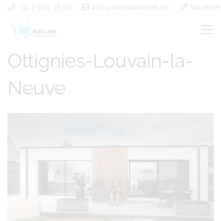
+32 2 669 36 50
info@modulehome.be
Vacature
Construction à ossature
Ottignies-Louvain-la-
Neuve