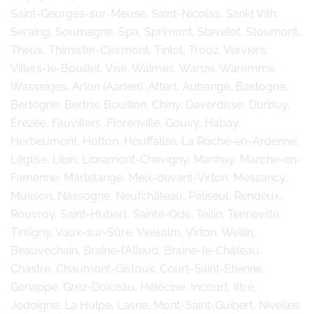
Saint-Georges-sur-Meuse, Saint-Nicolas, Sankt Vith,
Seraing, Soumagne, Spa, Sprimont, Stavelot, Stoumont,
Theux, Thimister-Clermont, Tinlot, Trooz, Verviers,
Villers-le-Bouillet, Visé, Waimes, Wanze, Waremme,
Wasseiges, Arlon (Aarlen), Attert, Aubange, Bastogne,
Bertogne, Bertrix, Bouillon, Chiny, Daverdisse, Durbuy,
Érezée, Fauvillers, Florenville, Gouvy, Habay,
Herbeumont, Hotton, Houffalize, La Roche-en-Ardenne,
Léglise, Libin, Libramont-Chevigny, Manhay, Marche-en-
Famenne, Martelange, Meix-devant-Virton, Messancy,
Musson, Nassogne, Neufchâteau, Paliseul, Rendeux,
Rouvroy, Saint-Hubert, Sainte-Ode, Tellin, Tenneville,
Tintigny, Vaux-sur-Sûre, Vielsalm, Virton, Wellin,
Beauvechain, Braine-l’Alleud, Braine-le-Château,
Chastre, Chaumont-Gistoux, Court-Saint-Étienne,
Genappe, Grez-Doiceau, Hélécine, Incourt, Ittre,
Jodoigne, La Hulpe, Lasne, Mont-Saint-Guibert, Nivelles,