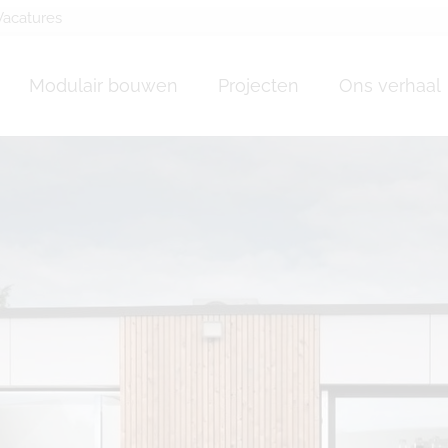
Vacatures
ossature LesBonsVill
Modulair bouwen
Projecten
Ons verhaal