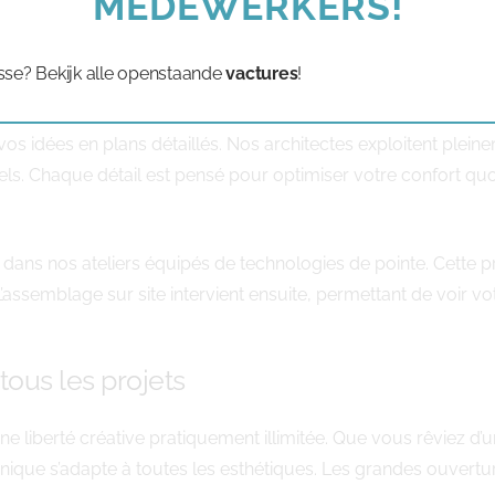
MEDEWERKERS!
esBonsVillersse déroule en plusieurs étapes parfaitement o
 besoins, votre terrain et vos contraintes budgétaires. Cette 
sse? Bekijk alle openstaande
vactures
!
s idées en plans détaillés. Nos architectes exploitent pleinem
ls. Chaque détail est pensé pour optimiser votre confort quo
ue dans nos ateliers équipés de technologies de pointe. Cett
 L’assemblage sur site intervient ensuite, permettant de voir 
tous les projets
ne liberté créative pratiquement illimitée. Que vous rêviez d
hnique s’adapte à toutes les esthétiques. Les grandes ouvertures