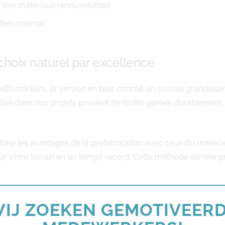
à des matériaux renouvelables
tien minimal
 choix naturel par excellence
esBonsVillers, la version en bois connaît un succès grandiss
lisé dans nos projets provient de forêts gérées durablemen
ine les avantages de la préfabrication avec ceux du matériau
ur votre terrain en un temps record. Cette méthode élimine p
IJ ZOEKEN GEMOTIVEER
hez ModuleHome