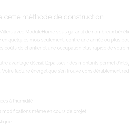
 cette méthode de construction
illers avec ModuleHome vous garantit de nombreux bénéfices
é en quelques mois seulement, contre une année ou plus pour u
es coûts de chantier et une occupation plus rapide de votre n
re avantage décisif. L’épaisseur des montants permet d’intég
. Votre facture énergétique s’en trouve considérablement réd
ées à l’humidité
des modifications même en cours de projet
stique