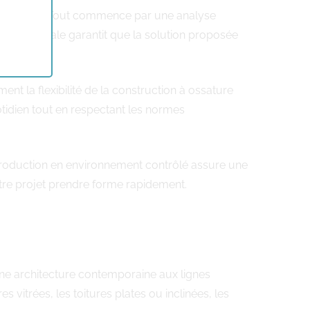
rchestrées. Tout commence par une analyse
phase initiale garantit que la solution proposée
ent la flexibilité de la construction à ossature
tidien tout en respectant les normes
e production en environnement contrôlé assure une
votre projet prendre forme rapidement.
’une architecture contemporaine aux lignes
 vitrées, les toitures plates ou inclinées, les