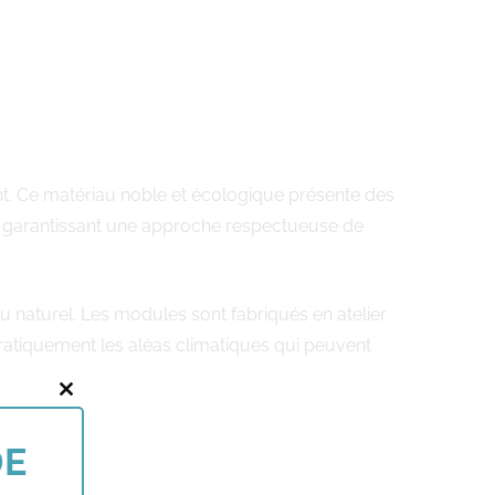
ant. Ce matériau noble et écologique présente des
t, garantissant une approche respectueuse de
 naturel. Les modules sont fabriqués en atelier
ratiquement les aléas climatiques qui peuvent
Close
this
DE
module