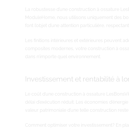
La robustesse d’une construction à ossature Les
ModuleHome, nous utilisons uniquement des bois t
font l’objet d’une attention particulière, respecta
Les finitions intérieures et extérieures peuvent 
composites modernes, votre construction à ossatu
dans n’importe quel environnement.
Investissement et rentabilité à l
Le coût d’une construction à ossature LesBonsVil
délai d’exécution réduit. Les économies d’énergie s
valeur patrimoniale d’une telle construction rest
Comment optimiser votre investissement? En pla