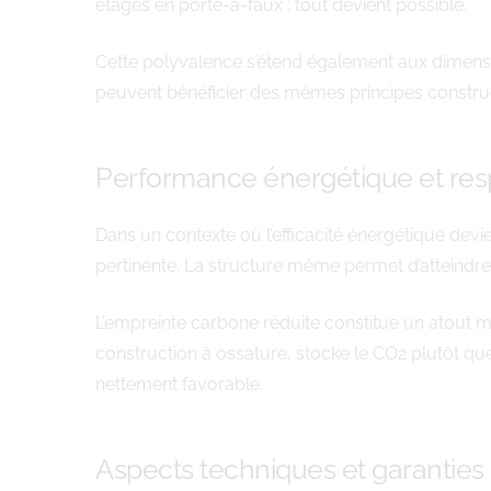
étages en porte-à-faux : tout devient possible.
Cette polyvalence s’étend également aux dimensi
peuvent bénéficier des mêmes principes construc
Performance énergétique et res
Dans un contexte où l’efficacité énergétique dev
pertinente. La structure même permet d’atteindre
L’empreinte carbone réduite constitue un atout m
construction à ossature, stocke le CO2 plutôt qu
nettement favorable.
Aspects techniques et garanties 