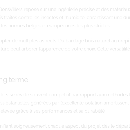
BonsVillers repose sur une ingénierie précise et des matéria
raités contre les insectes et l’humidité, garantissant une du
nt les normes belges et européennes les plus strictes.
adopter de multiples aspects. Du bardage bois naturel au crép
re peut arborer l’apparence de votre choix. Cette versatili
ong terme
lers se révèle souvent compétitif par rapport aux méthodes tr
ubstantielles générées par l’excellente isolation amortissent r
e élevée grâce à ses performances et sa durabilité.
nifiant soigneusement chaque aspect du projet dès le dépa