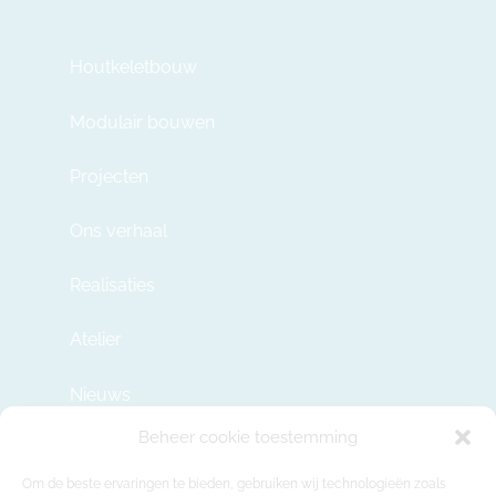
Houtkeletbouw
Modulair bouwen
Projecten
Ons verhaal
Realisaties
Atelier
Nieuws
Beheer cookie toestemming
Contact
Om de beste ervaringen te bieden, gebruiken wij technologieën zoals