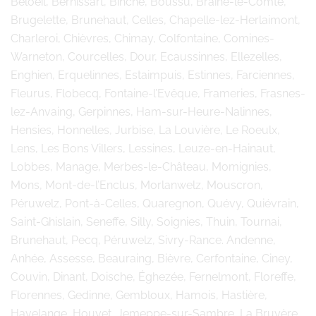
Beloeil, Bernissart, Binche, Boussu, Braine-le-Comte,
Brugelette, Brunehaut, Celles, Chapelle-lez-Herlaimont,
Charleroi, Chièvres, Chimay, Colfontaine, Comines-
Warneton, Courcelles, Dour, Ecaussinnes, Ellezelles,
Enghien, Erquelinnes, Estaimpuis, Estinnes, Farciennes,
Fleurus, Flobecq, Fontaine-l’Evêque, Frameries, Frasnes-
lez-Anvaing, Gerpinnes, Ham-sur-Heure-Nalinnes,
Hensies, Honnelles, Jurbise, La Louvière, Le Roeulx,
Lens, Les Bons Villers, Lessines, Leuze-en-Hainaut,
Lobbes, Manage, Merbes-le-Château, Momignies,
Mons, Mont-de-l’Enclus, Morlanwelz, Mouscron,
Péruwelz, Pont-à-Celles, Quaregnon, Quévy, Quiévrain,
Saint-Ghislain, Seneffe, Silly, Soignies, Thuin, Tournai,
Brunehaut, Pecq, Péruwelz, Sivry-Rance. Andenne,
Anhée, Assesse, Beauraing, Bièvre, Cerfontaine, Ciney,
Couvin, Dinant, Doische, Éghezée, Fernelmont, Floreffe,
Florennes, Gedinne, Gembloux, Hamois, Hastière,
Havelange, Houyet, Jemeppe-sur-Sambre, La Bruyère,