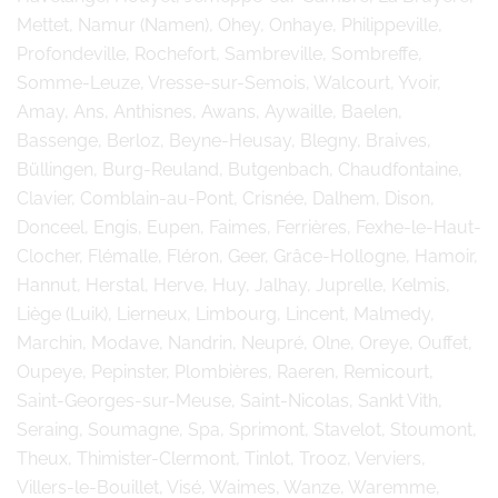
Mettet, Namur (Namen), Ohey, Onhaye, Philippeville,
Profondeville, Rochefort, Sambreville, Sombreffe,
Somme-Leuze, Vresse-sur-Semois, Walcourt, Yvoir,
Amay, Ans, Anthisnes, Awans, Aywaille, Baelen,
Bassenge, Berloz, Beyne-Heusay, Blegny, Braives,
Büllingen, Burg-Reuland, Butgenbach, Chaudfontaine,
Clavier, Comblain-au-Pont, Crisnée, Dalhem, Dison,
Donceel, Engis, Eupen, Faimes, Ferrières, Fexhe-le-Haut-
Clocher, Flémalle, Fléron, Geer, Grâce-Hollogne, Hamoir,
Hannut, Herstal, Herve, Huy, Jalhay, Juprelle, Kelmis,
Liège (Luik), Lierneux, Limbourg, Lincent, Malmedy,
Marchin, Modave, Nandrin, Neupré, Olne, Oreye, Ouffet,
Oupeye, Pepinster, Plombières, Raeren, Remicourt,
Saint-Georges-sur-Meuse, Saint-Nicolas, Sankt Vith,
Seraing, Soumagne, Spa, Sprimont, Stavelot, Stoumont,
Theux, Thimister-Clermont, Tinlot, Trooz, Verviers,
Villers-le-Bouillet, Visé, Waimes, Wanze, Waremme,