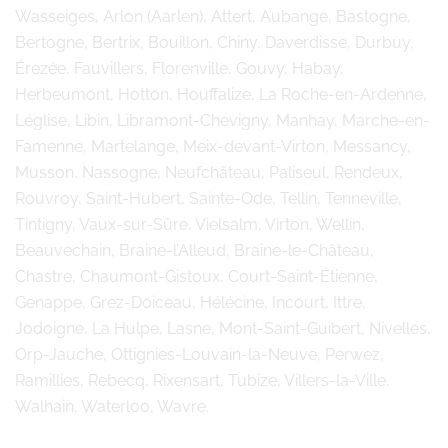
Wasseiges, Arlon (Aarlen), Attert, Aubange, Bastogne,
Bertogne, Bertrix, Bouillon, Chiny, Daverdisse, Durbuy,
Érezée, Fauvillers, Florenville, Gouvy, Habay,
Herbeumont, Hotton, Houffalize, La Roche-en-Ardenne,
Léglise, Libin, Libramont-Chevigny, Manhay, Marche-en-
Famenne, Martelange, Meix-devant-Virton, Messancy,
Musson, Nassogne, Neufchâteau, Paliseul, Rendeux,
Rouvroy, Saint-Hubert, Sainte-Ode, Tellin, Tenneville,
Tintigny, Vaux-sur-Sûre, Vielsalm, Virton, Wellin,
Beauvechain, Braine-l’Alleud, Braine-le-Château,
Chastre, Chaumont-Gistoux, Court-Saint-Étienne,
Genappe, Grez-Doiceau, Hélécine, Incourt, Ittre,
Jodoigne, La Hulpe, Lasne, Mont-Saint-Guibert, Nivelles,
Orp-Jauche, Ottignies-Louvain-la-Neuve, Perwez,
Ramillies, Rebecq, Rixensart, Tubize, Villers-la-Ville,
Walhain, Waterloo, Wavre.