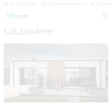
+32 2 669 36 50
info@modulehome.be
Vacature
Construction à ossature
LaLouvière