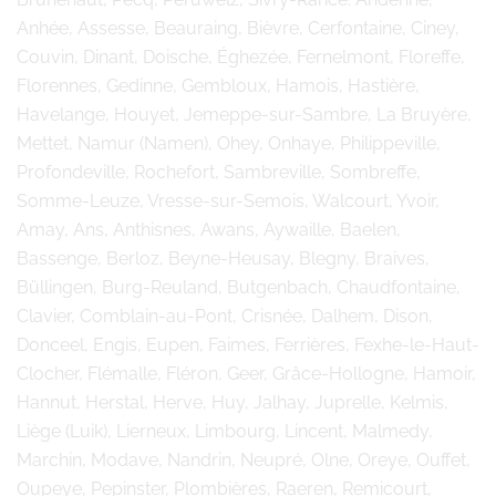
Anhée, Assesse, Beauraing, Bièvre, Cerfontaine, Ciney,
Couvin, Dinant, Doische, Éghezée, Fernelmont, Floreffe,
Florennes, Gedinne, Gembloux, Hamois, Hastière,
Havelange, Houyet, Jemeppe-sur-Sambre, La Bruyère,
Mettet, Namur (Namen), Ohey, Onhaye, Philippeville,
Profondeville, Rochefort, Sambreville, Sombreffe,
Somme-Leuze, Vresse-sur-Semois, Walcourt, Yvoir,
Amay, Ans, Anthisnes, Awans, Aywaille, Baelen,
Bassenge, Berloz, Beyne-Heusay, Blegny, Braives,
Büllingen, Burg-Reuland, Butgenbach, Chaudfontaine,
Clavier, Comblain-au-Pont, Crisnée, Dalhem, Dison,
Donceel, Engis, Eupen, Faimes, Ferrières, Fexhe-le-Haut-
Clocher, Flémalle, Fléron, Geer, Grâce-Hollogne, Hamoir,
Hannut, Herstal, Herve, Huy, Jalhay, Juprelle, Kelmis,
Liège (Luik), Lierneux, Limbourg, Lincent, Malmedy,
Marchin, Modave, Nandrin, Neupré, Olne, Oreye, Ouffet,
Oupeye, Pepinster, Plombières, Raeren, Remicourt,