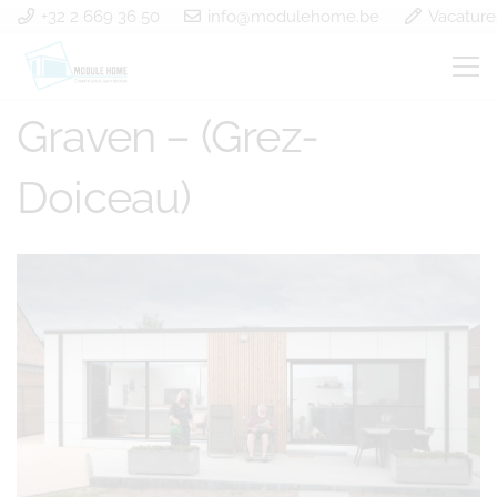
+32 2 669 36 50
info@modulehome.be
Vacature
Construction à ossature
Graven – (Grez-
Doiceau)