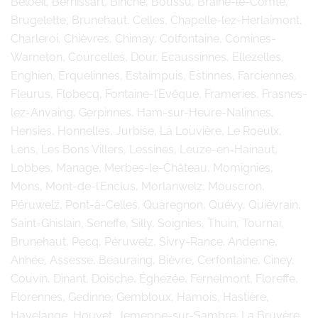
Beloeil, Bernissart, Binche, Boussu, Braine-le-Comte,
Brugelette, Brunehaut, Celles, Chapelle-lez-Herlaimont,
Charleroi, Chièvres, Chimay, Colfontaine, Comines-
Warneton, Courcelles, Dour, Ecaussinnes, Ellezelles,
Enghien, Erquelinnes, Estaimpuis, Estinnes, Farciennes,
Fleurus, Flobecq, Fontaine-l’Evêque, Frameries, Frasnes-
lez-Anvaing, Gerpinnes, Ham-sur-Heure-Nalinnes,
Hensies, Honnelles, Jurbise, La Louvière, Le Roeulx,
Lens, Les Bons Villers, Lessines, Leuze-en-Hainaut,
Lobbes, Manage, Merbes-le-Château, Momignies,
Mons, Mont-de-l’Enclus, Morlanwelz, Mouscron,
Péruwelz, Pont-à-Celles, Quaregnon, Quévy, Quiévrain,
Saint-Ghislain, Seneffe, Silly, Soignies, Thuin, Tournai,
Brunehaut, Pecq, Péruwelz, Sivry-Rance. Andenne,
Anhée, Assesse, Beauraing, Bièvre, Cerfontaine, Ciney,
Couvin, Dinant, Doische, Éghezée, Fernelmont, Floreffe,
Florennes, Gedinne, Gembloux, Hamois, Hastière,
Havelange, Houyet, Jemeppe-sur-Sambre, La Bruyère,