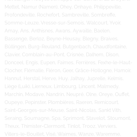
Mettet, Namur (Namen), Ohey, Onhaye, Philippeville,
Profondeville, Rochefort, Sambreville, Sombreffe,
Somme-Leuze, Vresse-sur-Semois, Walcourt, Yvoir,
Amay, Ans, Anthisnes, Awans, Aywaille, Baelen,
Bassenge, Berloz, Beyne-Heusay, Blegny, Braives,
Büllingen, Burg-Reuland, Butgenbach, Chaudfontaine,
Clavier, Comblain-au-Pont, Crisnée, Dalhem, Dison,
Donceel, Engis, Eupen, Faimes, Ferrières, Fexhe-le-Haut-
Clocher, Flémalle, Fléron, Geer, Grâce-Hollogne, Hamoir,
Hannut, Herstal, Herve, Huy, Jalhay, Juprelle, Kelmis,
Liège (Luik), Lierneux, Limbourg, Lincent, Malmedy,
Marchin, Modave, Nandrin, Neupré, Olne, Oreye, Ouffet,
Oupeye, Pepinster, Plombières, Raeren, Remicourt,
Saint-Georges-sur-Meuse, Saint-Nicolas, Sankt Vith,
Seraing, Soumagne, Spa, Sprimont, Stavelot, Stoumont,
Theux, Thimister-Clermont, Tinlot, Trooz, Verviers,
Villers-le-Bouillet, Visé, Waimes, Wanze, Waremme,