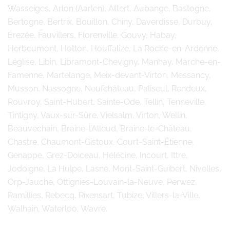
Wasseiges, Arlon (Aarlen), Attert, Aubange, Bastogne,
Bertogne, Bertrix, Bouillon, Chiny, Daverdisse, Durbuy,
Érezée, Fauvillers, Florenville, Gouvy, Habay,
Herbeumont, Hotton, Houffalize, La Roche-en-Ardenne,
Léglise, Libin, Libramont-Chevigny, Manhay, Marche-en-
Famenne, Martelange, Meix-devant-Virton, Messancy,
Musson, Nassogne, Neufchâteau, Paliseul, Rendeux,
Rouvroy, Saint-Hubert, Sainte-Ode, Tellin, Tenneville,
Tintigny, Vaux-sur-Sûre, Vielsalm, Virton, Wellin,
Beauvechain, Braine-l’Alleud, Braine-le-Château,
Chastre, Chaumont-Gistoux, Court-Saint-Étienne,
Genappe, Grez-Doiceau, Hélécine, Incourt, Ittre,
Jodoigne, La Hulpe, Lasne, Mont-Saint-Guibert, Nivelles,
Orp-Jauche, Ottignies-Louvain-la-Neuve, Perwez,
Ramillies, Rebecq, Rixensart, Tubize, Villers-la-Ville,
Walhain, Waterloo, Wavre.