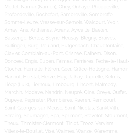
Mettet, Namur (Namen), Ohey, Onhaye, Philippeville,
Profondeville, Rochefort, Sambreville, Sombreffe,
Somme-Leuze, Vresse-sur-Semois, Walcourt, Yvoir,
Amay, Ans, Anthisnes, Awans, Aywaille, Baelen,
Bassenge, Berloz, Beyne-Heusay, Blegny, Braives,
Büllingen, Burg-Reuland, Butgenbach, Chaudfontaine,
Clavier, Comblain-au-Pont, Crisnée, Dalhem, Dison,
Donceel, Engis, Eupen, Faimes, Ferrières, Fexhe-le-Haut-
Clocher, Flémalle, Fléron, Geer, Grâce-Hollogne, Hamoir,
Hannut, Herstal, Herve, Huy, Jalhay, Juprelle, Kelmis,
Liège (Luik), Lierneux, Limbourg, Lincent, Malmedy,
Marchin, Modave, Nandrin, Neupré, Olne, Oreye, Ouffet,
Oupeye, Pepinster, Plombières, Raeren, Remicourt,
Saint-Georges-sur-Meuse, Saint-Nicolas, Sankt Vith,
Seraing, Soumagne, Spa, Sprimont, Stavelot, Stoumont,
Theux, Thimister-Clermont, Tinlot, Trooz, Verviers,
Villers-le-Bouillet, Visé, Waimes, Wanze, Waremme,