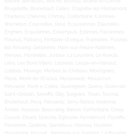
Beloeil, Bernissart, Binche, Boussu, Braine-le-Comte,
Brugelette, Brunehaut, Celles, Chapelle-lez-Herlaimont,
Charleroi, Chièvres, Chimay, Colfontaine, Comines-
Warneton, Courcelles, Dour, Ecaussinnes, Ellezelles,
Enghien, Erquelinnes, Estaimpuis, Estinnes, Farciennes,
Fleurus, Flobecq, Fontaine-l’Evêque, Frameries, Frasnes-
lez-Anvaing, Gerpinnes, Ham-sur-Heure-Nalinnes,
Hensies, Honnelles, Jurbise, La Louvière, Le Roeulx,
Lens, Les Bons Villers, Lessines, Leuze-en-Hainaut,
Lobbes, Manage, Merbes-le-Château, Momignies,
Mons, Mont-de-l’Enclus, Morlanwelz, Mouscron,
Péruwelz, Pont-à-Celles, Quaregnon, Quévy, Quiévrain,
Saint-Ghislain, Seneffe, Silly, Soignies, Thuin, Tournai,
Brunehaut, Pecq, Péruwelz, Sivry-Rance. Andenne,
Anhée, Assesse, Beauraing, Bièvre, Cerfontaine, Ciney,
Couvin, Dinant, Doische, Éghezée, Fernelmont, Floreffe,
Florennes, Gedinne, Gembloux, Hamois, Hastière,
Havelange, Houyet, Jemeppe-sur-Sambre, La Bruyère,