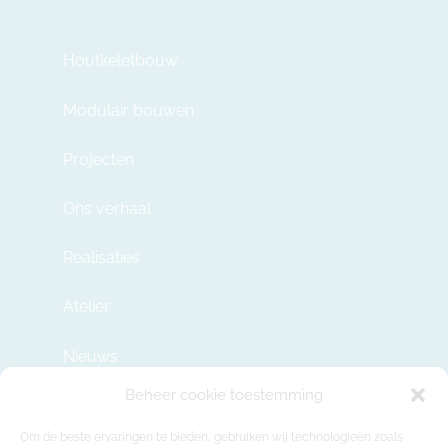
Houtkeletbouw
Modulair bouwen
Projecten
Ons verhaal
Realisaties
Atelier
Nieuws
Beheer cookie toestemming
Contact
Om de beste ervaringen te bieden, gebruiken wij technologieën zoals