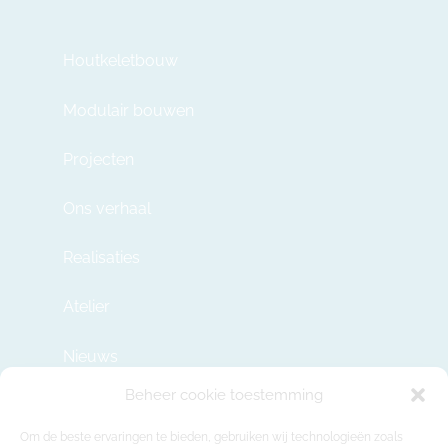
Houtkeletbouw
Modulair bouwen
Projecten
Ons verhaal
Realisaties
Atelier
Nieuws
Beheer cookie toestemming
Contact
Om de beste ervaringen te bieden, gebruiken wij technologieën zoals