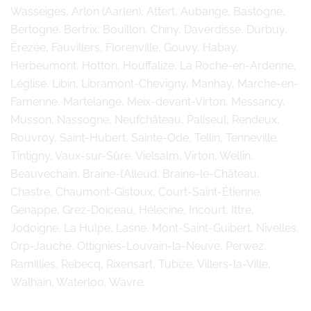
Wasseiges, Arlon (Aarlen), Attert, Aubange, Bastogne,
Bertogne, Bertrix, Bouillon, Chiny, Daverdisse, Durbuy,
Érezée, Fauvillers, Florenville, Gouvy, Habay,
Herbeumont, Hotton, Houffalize, La Roche-en-Ardenne,
Léglise, Libin, Libramont-Chevigny, Manhay, Marche-en-
Famenne, Martelange, Meix-devant-Virton, Messancy,
Musson, Nassogne, Neufchâteau, Paliseul, Rendeux,
Rouvroy, Saint-Hubert, Sainte-Ode, Tellin, Tenneville,
Tintigny, Vaux-sur-Sûre, Vielsalm, Virton, Wellin,
Beauvechain, Braine-l’Alleud, Braine-le-Château,
Chastre, Chaumont-Gistoux, Court-Saint-Étienne,
Genappe, Grez-Doiceau, Hélécine, Incourt, Ittre,
Jodoigne, La Hulpe, Lasne, Mont-Saint-Guibert, Nivelles,
Orp-Jauche, Ottignies-Louvain-la-Neuve, Perwez,
Ramillies, Rebecq, Rixensart, Tubize, Villers-la-Ville,
Walhain, Waterloo, Wavre.