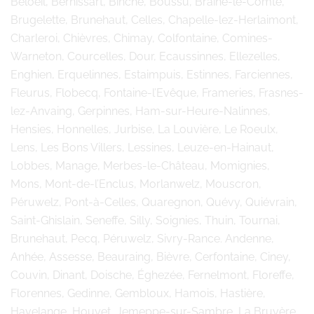
Beloeil, Bernissart, Binche, Boussu, Braine-le-Comte,
Brugelette, Brunehaut, Celles, Chapelle-lez-Herlaimont,
Charleroi, Chièvres, Chimay, Colfontaine, Comines-
Warneton, Courcelles, Dour, Ecaussinnes, Ellezelles,
Enghien, Erquelinnes, Estaimpuis, Estinnes, Farciennes,
Fleurus, Flobecq, Fontaine-l’Evêque, Frameries, Frasnes-
lez-Anvaing, Gerpinnes, Ham-sur-Heure-Nalinnes,
Hensies, Honnelles, Jurbise, La Louvière, Le Roeulx,
Lens, Les Bons Villers, Lessines, Leuze-en-Hainaut,
Lobbes, Manage, Merbes-le-Château, Momignies,
Mons, Mont-de-l’Enclus, Morlanwelz, Mouscron,
Péruwelz, Pont-à-Celles, Quaregnon, Quévy, Quiévrain,
Saint-Ghislain, Seneffe, Silly, Soignies, Thuin, Tournai,
Brunehaut, Pecq, Péruwelz, Sivry-Rance. Andenne,
Anhée, Assesse, Beauraing, Bièvre, Cerfontaine, Ciney,
Couvin, Dinant, Doische, Éghezée, Fernelmont, Floreffe,
Florennes, Gedinne, Gembloux, Hamois, Hastière,
Havelange, Houyet, Jemeppe-sur-Sambre, La Bruyère,