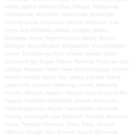
Mettet, Namur (Namen), Ohey, Onhaye, Philippeville,
Profondeville, Rochefort, Sambreville, Sombreffe,
Somme-Leuze, Vresse-sur-Semois, Walcourt, Yvoir,
Amay, Ans, Anthisnes, Awans, Aywaille, Baelen,
Bassenge, Berloz, Beyne-Heusay, Blegny, Braives,
Büllingen, Burg-Reuland, Butgenbach, Chaudfontaine,
Clavier, Comblain-au-Pont, Crisnée, Dalhem, Dison,
Donceel, Engis, Eupen, Faimes, Ferrières, Fexhe-le-Haut-
Clocher, Flémalle, Fléron, Geer, Grâce-Hollogne, Hamoir,
Hannut, Herstal, Herve, Huy, Jalhay, Juprelle, Kelmis,
Liège (Luik), Lierneux, Limbourg, Lincent, Malmedy,
Marchin, Modave, Nandrin, Neupré, Olne, Oreye, Ouffet,
Oupeye, Pepinster, Plombières, Raeren, Remicourt,
Saint-Georges-sur-Meuse, Saint-Nicolas, Sankt Vith,
Seraing, Soumagne, Spa, Sprimont, Stavelot, Stoumont,
Theux, Thimister-Clermont, Tinlot, Trooz, Verviers,
Villers-le-Bouillet, Visé, Waimes, Wanze, Waremme,