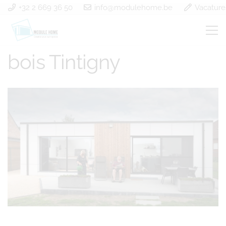
+32 2 669 36 50
info@modulehome.be
Vacature
Construction à ossature
bois Tintigny