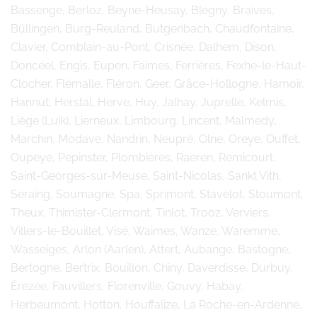
Bassenge, Berloz, Beyne-Heusay, Blegny, Braives,
Büllingen, Burg-Reuland, Butgenbach, Chaudfontaine,
Clavier, Comblain-au-Pont, Crisnée, Dalhem, Dison,
Donceel, Engis, Eupen, Faimes, Ferrières, Fexhe-le-Haut-
Clocher, Flémalle, Fléron, Geer, Grâce-Hollogne, Hamoir,
Hannut, Herstal, Herve, Huy, Jalhay, Juprelle, Kelmis,
Liège (Luik), Lierneux, Limbourg, Lincent, Malmedy,
Marchin, Modave, Nandrin, Neupré, Olne, Oreye, Ouffet,
Oupeye, Pepinster, Plombières, Raeren, Remicourt,
Saint-Georges-sur-Meuse, Saint-Nicolas, Sankt Vith,
Seraing, Soumagne, Spa, Sprimont, Stavelot, Stoumont,
Theux, Thimister-Clermont, Tinlot, Trooz, Verviers,
Villers-le-Bouillet, Visé, Waimes, Wanze, Waremme,
Wasseiges, Arlon (Aarlen), Attert, Aubange, Bastogne,
Bertogne, Bertrix, Bouillon, Chiny, Daverdisse, Durbuy,
Érezée, Fauvillers, Florenville, Gouvy, Habay,
Herbeumont, Hotton, Houffalize, La Roche-en-Ardenne,