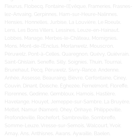
Fleurus, Flobecq, Fontaine-l’Evêque, Frameries, Frasnes-
lez-Anvaing, Gerpinnes, Ham-sur-Heure-Nalinnes,
Hensies, Honnelles, Jurbise, La Louvière, Le Roeulx,
Lens, Les Bons Villers, Lessines, Leuze-en-Hainaut,
Lobbes, Manage, Merbes-le-Château, Momignies,
Mons, Mont-de-l’Enclus, Morlanwelz, Mouscron,
Péruwelz, Pont-à-Celles, Quaregnon, Quévy, Quiévrain,
Saint-Ghislain, Seneffe, Silly, Soignies, Thuin, Tournai,
Brunehaut, Pecq, Péruwelz, Sivry-Rance. Andenne,
Anhée, Assesse, Beauraing, Bièvre, Cerfontaine, Ciney,
Couvin, Dinant, Doische, Éghezée, Fernelmont, Floreffe,
Florennes, Gedinne, Gembloux, Hamois, Hastière,
Havelange, Houyet, Jemeppe-sur-Sambre, La Bruyère,
Mettet, Namur (Namen), Ohey, Onhaye, Philippeville,
Profondeville, Rochefort, Sambreville, Sombreffe,
Somme-Leuze, Vresse-sur-Semois, Walcourt, Yvoir,
Amay, Ans, Anthisnes, Awans, Aywaille, Baelen,