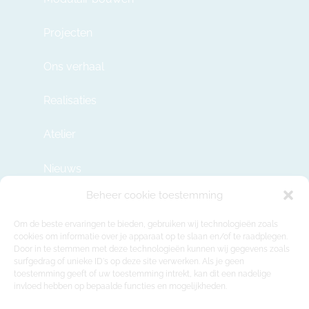
Projecten
Ons verhaal
Realisaties
Atelier
Nieuws
Beheer cookie toestemming
Contact
Om de beste ervaringen te bieden, gebruiken wij technologieën zoals
cookies om informatie over je apparaat op te slaan en/of te raadplegen.
Door in te stemmen met deze technologieën kunnen wij gegevens zoals
info@modulehome.be
surfgedrag of unieke ID's op deze site verwerken. Als je geen
toestemming geeft of uw toestemming intrekt, kan dit een nadelige
+32 2 669 36 50
invloed hebben op bepaalde functies en mogelijkheden.
Maatschappelijke Zetel