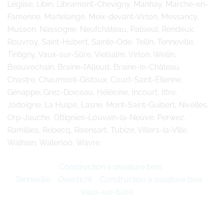
Léglise, Libin, Libramont-Chevigny, Manhay, Marche-en-
Famenne, Martelange, Meix-devant-Virton, Messancy,
Musson, Nassogne, Neufchâteau, Paliseul, Rendeux,
Rouvroy, Saint-Hubert, Sainte-Ode, Tellin, Tenneville,
Tintigny, Vaux-sur-Sûre, Vielsalm, Virton, Wellin,
Beauvechain, Braine-l’Alleud, Braine-le-Château,
Chastre, Chaumont-Gistoux, Court-Saint-Étienne,
Genappe, Grez-Doiceau, Hélécine, Incourt, Ittre,
Jodoigne, La Hulpe, Lasne, Mont-Saint-Guibert, Nivelles,
Orp-Jauche, Ottignies-Louvain-la-Neuve, Perwez,
Ramillies, Rebecq, Rixensart, Tubize, Villers-la-Ville,
Walhain, Waterloo, Wavre.
Construction à ossature bois
Tenneville
Overzicht
Construction à ossature bois
Vaux-sur-Sûre