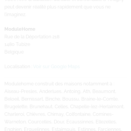
peut devenir réalité plus rapidement que vous ne
l’imaginez.
ModuleHome
Rue de la Déportation 218
1480 Tubize
Belgique
Localisation :
Voir sur Google Maps
Modulehome
construit des maisons notamment à :
Aiseau-Presles, Anderlues, Antoing, Ath, Beaumont,
Beloeil, Bernissart, Binche, Boussu, Braine-le-Comte,
Brugelette, Brunehaut, Celles, Chapelle-lez-Herlaimont,
Charleroi, Chièvres, Chimay, Colfontaine, Comines-
Warneton, Courcelles, Dour, Ecaussinnes, Ellezelles,
Enghien, Erquelinnes, Estaimpuis, Estinnes, Farciennes,