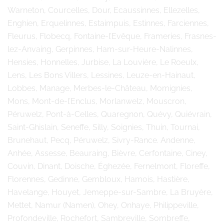
Warneton, Courcelles, Dour, Ecaussinnes, Ellezelles,
Enghien, Erquelinnes, Estaimpuis, Estinnes, Farciennes,
Fleurus, Flobecq, Fontaine-l’Evêque, Frameries, Frasnes-
lez-Anvaing, Gerpinnes, Ham-sur-Heure-Nalinnes,
Hensies, Honnelles, Jurbise, La Louvière, Le Roeulx,
Lens, Les Bons Villers, Lessines, Leuze-en-Hainaut,
Lobbes, Manage, Merbes-le-Château, Momignies,
Mons, Mont-de-l’Enclus, Morlanwelz, Mouscron,
Péruwelz, Pont-à-Celles, Quaregnon, Quévy, Quiévrain,
Saint-Ghislain, Seneffe, Silly, Soignies, Thuin, Tournai,
Brunehaut, Pecq, Péruwelz, Sivry-Rance. Andenne,
Anhée, Assesse, Beauraing, Bièvre, Cerfontaine, Ciney,
Couvin, Dinant, Doische, Éghezée, Fernelmont, Floreffe,
Florennes, Gedinne, Gembloux, Hamois, Hastière,
Havelange, Houyet, Jemeppe-sur-Sambre, La Bruyère,
Mettet, Namur (Namen), Ohey, Onhaye, Philippeville,
Profondeville, Rochefort, Sambreville, Sombreffe,