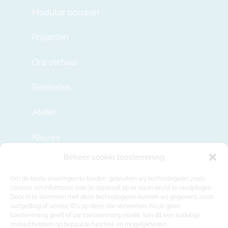
Modulair bouwen
Projecten
Ons verhaal
Realisaties
Atelier
Nieuws
Beheer cookie toestemming
Contact
Om de beste ervaringen te bieden, gebruiken wij technologieën zoals
cookies om informatie over je apparaat op te slaan en/of te raadplegen.
Door in te stemmen met deze technologieën kunnen wij gegevens zoals
info@modulehome.be
surfgedrag of unieke ID's op deze site verwerken. Als je geen
toestemming geeft of uw toestemming intrekt, kan dit een nadelige
+32 2 669 36 50
invloed hebben op bepaalde functies en mogelijkheden.