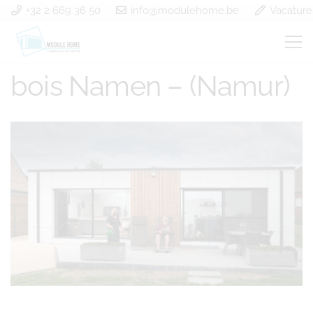
+32 2 669 36 50
info@modulehome.be
Vacature
Construction à ossature
bois Namen – (Namur)