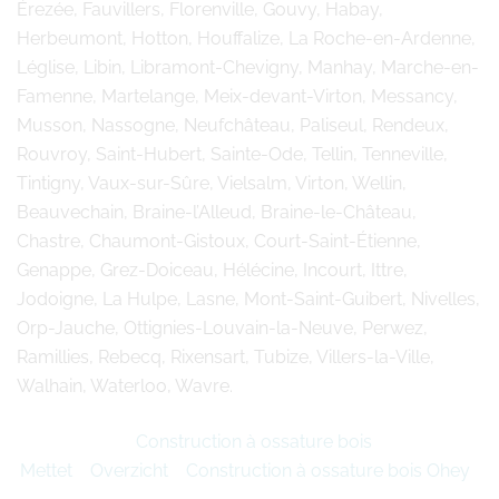
Érezée, Fauvillers, Florenville, Gouvy, Habay,
Herbeumont, Hotton, Houffalize, La Roche-en-Ardenne,
Léglise, Libin, Libramont-Chevigny, Manhay, Marche-en-
Famenne, Martelange, Meix-devant-Virton, Messancy,
Musson, Nassogne, Neufchâteau, Paliseul, Rendeux,
Rouvroy, Saint-Hubert, Sainte-Ode, Tellin, Tenneville,
Tintigny, Vaux-sur-Sûre, Vielsalm, Virton, Wellin,
Beauvechain, Braine-l’Alleud, Braine-le-Château,
Chastre, Chaumont-Gistoux, Court-Saint-Étienne,
Genappe, Grez-Doiceau, Hélécine, Incourt, Ittre,
Jodoigne, La Hulpe, Lasne, Mont-Saint-Guibert, Nivelles,
Orp-Jauche, Ottignies-Louvain-la-Neuve, Perwez,
Ramillies, Rebecq, Rixensart, Tubize, Villers-la-Ville,
Walhain, Waterloo, Wavre.
Construction à ossature bois
Mettet
Overzicht
Construction à ossature bois Ohey