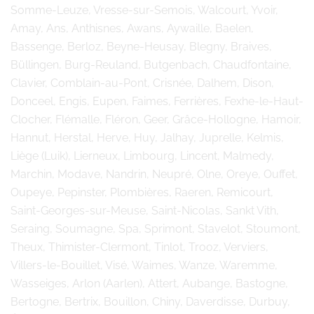
Somme-Leuze, Vresse-sur-Semois, Walcourt, Yvoir,
Amay, Ans, Anthisnes, Awans, Aywaille, Baelen,
Bassenge, Berloz, Beyne-Heusay, Blegny, Braives,
Büllingen, Burg-Reuland, Butgenbach, Chaudfontaine,
Clavier, Comblain-au-Pont, Crisnée, Dalhem, Dison,
Donceel, Engis, Eupen, Faimes, Ferrières, Fexhe-le-Haut-
Clocher, Flémalle, Fléron, Geer, Grâce-Hollogne, Hamoir,
Hannut, Herstal, Herve, Huy, Jalhay, Juprelle, Kelmis,
Liège (Luik), Lierneux, Limbourg, Lincent, Malmedy,
Marchin, Modave, Nandrin, Neupré, Olne, Oreye, Ouffet,
Oupeye, Pepinster, Plombières, Raeren, Remicourt,
Saint-Georges-sur-Meuse, Saint-Nicolas, Sankt Vith,
Seraing, Soumagne, Spa, Sprimont, Stavelot, Stoumont,
Theux, Thimister-Clermont, Tinlot, Trooz, Verviers,
Villers-le-Bouillet, Visé, Waimes, Wanze, Waremme,
Wasseiges, Arlon (Aarlen), Attert, Aubange, Bastogne,
Bertogne, Bertrix, Bouillon, Chiny, Daverdisse, Durbuy,