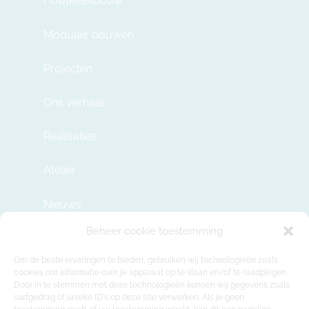
Houtkeletbouw
Modulair bouwen
Projecten
Ons verhaal
Realisaties
Atelier
Nieuws
Beheer cookie toestemming
Contact
Om de beste ervaringen te bieden, gebruiken wij technologieën zoals
cookies om informatie over je apparaat op te slaan en/of te raadplegen.
Door in te stemmen met deze technologieën kunnen wij gegevens zoals
info@modulehome.be
surfgedrag of unieke ID's op deze site verwerken. Als je geen