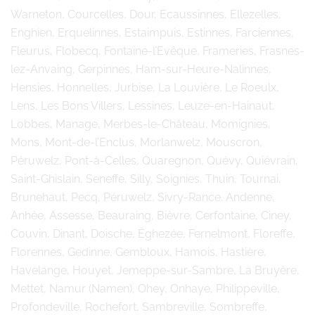
Warneton, Courcelles, Dour, Ecaussinnes, Ellezelles,
Enghien, Erquelinnes, Estaimpuis, Estinnes, Farciennes,
Fleurus, Flobecq, Fontaine-l’Evêque, Frameries, Frasnes-
lez-Anvaing, Gerpinnes, Ham-sur-Heure-Nalinnes,
Hensies, Honnelles, Jurbise, La Louvière, Le Roeulx,
Lens, Les Bons Villers, Lessines, Leuze-en-Hainaut,
Lobbes, Manage, Merbes-le-Château, Momignies,
Mons, Mont-de-l’Enclus, Morlanwelz, Mouscron,
Péruwelz, Pont-à-Celles, Quaregnon, Quévy, Quiévrain,
Saint-Ghislain, Seneffe, Silly, Soignies, Thuin, Tournai,
Brunehaut, Pecq, Péruwelz, Sivry-Rance. Andenne,
Anhée, Assesse, Beauraing, Bièvre, Cerfontaine, Ciney,
Couvin, Dinant, Doische, Éghezée, Fernelmont, Floreffe,
Florennes, Gedinne, Gembloux, Hamois, Hastière,
Havelange, Houyet, Jemeppe-sur-Sambre, La Bruyère,
Mettet, Namur (Namen), Ohey, Onhaye, Philippeville,
Profondeville, Rochefort, Sambreville, Sombreffe,