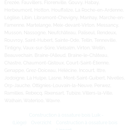
Érezée, Fauvillers, Florenville, Gouvy, Habay,
Herbeumont, Hotton, Houffalize, La Roche-en-Ardenne,
Léglise, Libin, Libramont-Chevigny, Manhay, Marche-en-
Famenne, Martelange, Meix-devant-Virton, Messancy,
Musson, Nassogne, Neufchâteau, Paliseul, Rendeux,
Rouvroy, Saint-Hubert, Sainte-Ode, Tellin, Tenneville,
Tintigny, Vaux-sur-Sûre, Vielsalm, Virton, Wellin,
Beauvechain, Braine-l’Alleud, Braine-le-Château,
Chastre, Chaumont-Gistoux, Court-Saint-Étienne,
Genappe, Grez-Doiceau, Hélécine, Incourt, Ittre,
Jodoigne, La Hulpe, Lasne, Mont-Saint-Guibert, Nivelles,
Orp-Jauche, Ottignies-Louvain-la-Neuve, Perwez,
Ramillies, Rebecq, Rixensart, Tubize, Villers-la-Ville,
Walhain, Waterloo, Wavre.
Construction à ossature bois Luik -
(Liège)
Overzicht
Construction à ossature bois