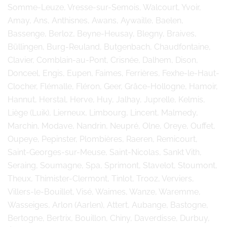
Somme-Leuze, Vresse-sur-Semois, Walcourt, Yvoir,
Amay, Ans, Anthisnes, Awans, Aywaille, Baelen,
Bassenge, Berloz, Beyne-Heusay, Blegny, Braives,
Büllingen, Burg-Reuland, Butgenbach, Chaudfontaine,
Clavier, Comblain-au-Pont, Crisnée, Dalhem, Dison,
Donceel, Engis, Eupen, Faimes, Ferrières, Fexhe-le-Haut-
Clocher, Flémalle, Fléron, Geer, Grâce-Hollogne, Hamoir,
Hannut, Herstal, Herve, Huy, Jalhay, Juprelle, Kelmis,
Liège (Luik), Lierneux, Limbourg, Lincent, Malmedy,
Marchin, Modave, Nandrin, Neupré, Olne, Oreye, Ouffet,
Oupeye, Pepinster, Plombières, Raeren, Remicourt,
Saint-Georges-sur-Meuse, Saint-Nicolas, Sankt Vith,
Seraing, Soumagne, Spa, Sprimont, Stavelot, Stoumont,
Theux, Thimister-Clermont, Tinlot, Trooz, Verviers,
Villers-le-Bouillet, Visé, Waimes, Wanze, Waremme,
Wasseiges, Arlon (Aarlen), Attert, Aubange, Bastogne,
Bertogne, Bertrix, Bouillon, Chiny, Daverdisse, Durbuy,