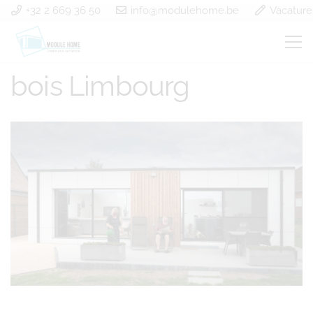
+32 2 669 36 50
info@modulehome.be
Vacature
Construction à ossature
bois Limbourg