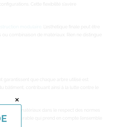
figurations. Cette flexibilité s’avère
struction modulaire
. L’esthétique finale peut être
s ou combinaison de matériaux. Rien ne distingue
t garantissent que chaque arbre utilisé est
bâtiment, contribuant ainsi à la lutte contre le
Close
 traite les matériaux dans le respect des normes
this
DE
struction durable qui prend en compte l’ensemble
module