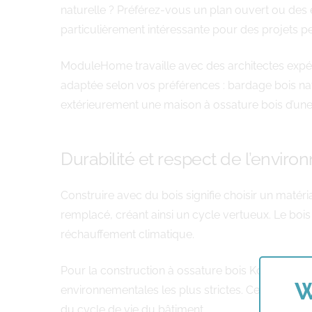
naturelle ? Préférez-vous un plan ouvert ou des e
particulièrement intéressante pour des projets per
ModuleHome travaille avec des architectes expéri
adaptée selon vos préférences : bardage bois na
extérieurement une maison à ossature bois d’une co
Durabilité et respect de l’envir
Construire avec du bois signifie choisir un maté
remplacé, créant ainsi un cycle vertueux. Le bois
réchauffement climatique.
Pour la construction à ossature bois Koekelberg 
W
environnementales les plus strictes. Cette appr
du cycle de vie du bâtiment.