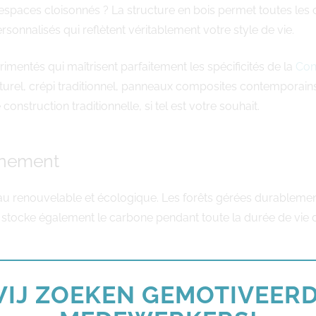
spaces cloisonnés ? La structure en bois permet toutes les con
sonnalisés qui reflètent véritablement votre style de vie.
mentés qui maîtrisent parfaitement les spécificités de la
Con
turel, crépi traditionnel, panneaux composites contemporain
nstruction traditionnelle, si tel est votre souhait.
onnement
riau renouvelable et écologique. Les forêts gérées durablemen
 stocke également le carbone pendant toute la durée de vie du 
, ModuleHome sélectionne des essences de bois certifiées et
IJ ZOEKEN GEMOTIVEER
oche responsable s’inscrit dans une démarche globale de con