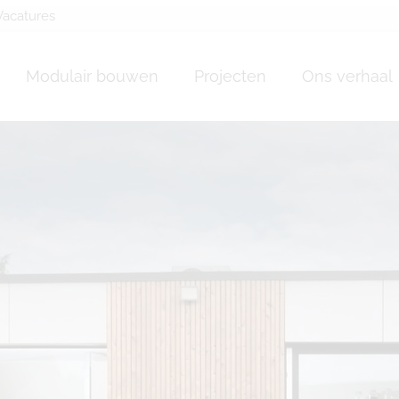
Vacatures
ossature bois Koekel
Modulair bouwen
Projecten
Ons verhaal