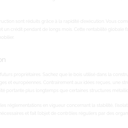
nstruction sont réduits grâce à la rapidité d’exécution. Vous c
un crédit pendant de longs mois. Cette rentabilité globale f
bilier.
on
uturs propriétaires. Sachez que le bois utilisé dans la const
ges et européennes. Contrairement aux idées reçues, une st
cité portante plus longtemps que certaines structures métalli
glementations en vigueur concernant la stabilité, l’isolation 
nécessaires et fait l’objet de contrôles réguliers par des org