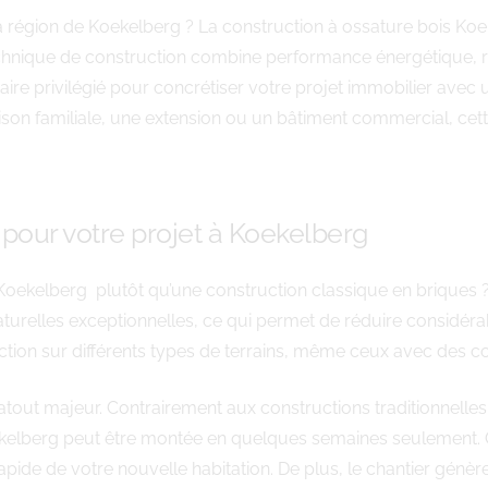
 région de Koekelberg ? La construction à ossature bois Koe
chnique de construction combine performance énergétique, ra
e privilégié pour concrétiser votre projet immobilier avec
aison familiale, une extension ou un bâtiment commercial, c
 pour votre projet à Koekelberg
 Koekelberg plutôt qu’une construction classique en briques ?
aturelles exceptionnelles, ce qui permet de réduire considéra
ruction sur différents types de terrains, même ceux avec des co
atout majeur. Contrairement aux constructions traditionnell
kelberg peut être montée en quelques semaines seulement. Cet
ide de votre nouvelle habitation. De plus, le chantier génèr