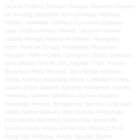
Fleurus, Flobecq, Fontaine-l’Evêque, Frameries, Frasnes-
lez-Anvaing, Gerpinnes, Ham-sur-Heure-Nalinnes,
Hensies, Honnelles, Jurbise, La Louvière, Le Roeulx,
Lens, Les Bons Villers, Lessines, Leuze-en-Hainaut,
Lobbes, Manage, Merbes-le-Château, Momignies,
Mons, Mont-de-l’Enclus, Morlanwelz, Mouscron,
Péruwelz, Pont-à-Celles, Quaregnon, Quévy, Quiévrain,
Saint-Ghislain, Seneffe, Silly, Soignies, Thuin, Tournai,
Brunehaut, Pecq, Péruwelz, Sivry-Rance. Andenne,
Anhée, Assesse, Beauraing, Bièvre, Cerfontaine, Ciney,
Couvin, Dinant, Doische, Éghezée, Fernelmont, Floreffe,
Florennes, Gedinne, Gembloux, Hamois, Hastière,
Havelange, Houyet, Jemeppe-sur-Sambre, La Bruyère,
Mettet, Namur (Namen), Ohey, Onhaye, Philippeville,
Profondeville, Rochefort, Sambreville, Sombreffe,
Somme-Leuze, Vresse-sur-Semois, Walcourt, Yvoir,
Amay, Ans, Anthisnes, Awans, Aywaille, Baelen,