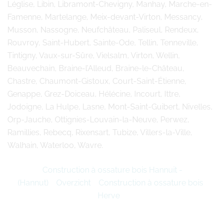
Léglise, Libin, Libramont-Chevigny, Manhay, Marche-en-
Famenne, Martelange, Meix-devant-Virton, Messancy,
Musson, Nassogne, Neufchâteau, Paliseul, Rendeux,
Rouvroy, Saint-Hubert, Sainte-Ode, Tellin, Tenneville,
Tintigny, Vaux-sur-Sûre, Vielsalm, Virton, Wellin,
Beauvechain, Braine-l’Alleud, Braine-le-Château,
Chastre, Chaumont-Gistoux, Court-Saint-Étienne,
Genappe, Grez-Doiceau, Hélécine, Incourt, Ittre,
Jodoigne, La Hulpe, Lasne, Mont-Saint-Guibert, Nivelles,
Orp-Jauche, Ottignies-Louvain-la-Neuve, Perwez,
Ramillies, Rebecq, Rixensart, Tubize, Villers-la-Ville,
Walhain, Waterloo, Wavre.
Construction à ossature bois Hannuit -
(Hannut)
Overzicht
Construction à ossature bois
Herve