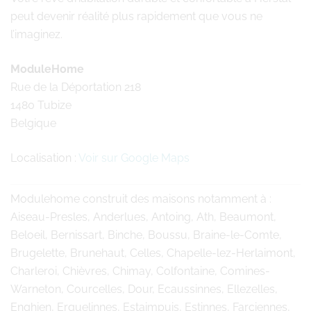
peut devenir réalité plus rapidement que vous ne
l’imaginez.
ModuleHome
Rue de la Déportation 218
1480 Tubize
Belgique
Localisation :
Voir sur Google Maps
Modulehome
construit des maisons notamment à :
Aiseau-Presles, Anderlues, Antoing, Ath, Beaumont,
Beloeil, Bernissart, Binche, Boussu, Braine-le-Comte,
Brugelette, Brunehaut, Celles, Chapelle-lez-Herlaimont,
Charleroi, Chièvres, Chimay, Colfontaine, Comines-
Warneton, Courcelles, Dour, Ecaussinnes, Ellezelles,
Enghien, Erquelinnes, Estaimpuis, Estinnes, Farciennes,