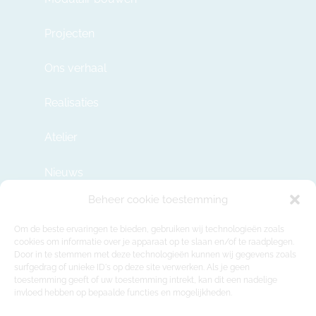
Projecten
Ons verhaal
Realisaties
Atelier
Nieuws
Beheer cookie toestemming
Contact
Om de beste ervaringen te bieden, gebruiken wij technologieën zoals
cookies om informatie over je apparaat op te slaan en/of te raadplegen.
Door in te stemmen met deze technologieën kunnen wij gegevens zoals
info@modulehome.be
surfgedrag of unieke ID's op deze site verwerken. Als je geen
toestemming geeft of uw toestemming intrekt, kan dit een nadelige
+32 2 669 36 50
invloed hebben op bepaalde functies en mogelijkheden.
Maatschappelijke Zetel