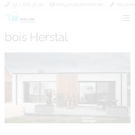
+32 2 669 36 50
info@modulehome.be
Vacature
Construction à ossature
bois Herstal