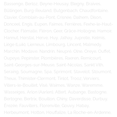
Bassenge, Berloz, Beyne-Heusay, Blegny, Braives,
Büllingen, Burg-Reuland, Butgenbach, Chaudfontaine,
Clavier, Comblain-au-Pont, Crisnée, Dalhem, Dison,
Donceel, Engis, Eupen, Faimes, Ferrières, Fexhe-le-Haut-
Clocher, Flémalle, Fléron, Geer, Grâce-Hollogne, Hamoir,
Hannut, Herstal, Herve, Huy, Jalhay, Juprelle, Kelmis,
Liège (Luik), Lierneux, Limbourg, Lincent, Malmedy,
Marchin, Modave, Nandrin, Neupré, Olne, Oreye, Ouffet,
Oupeye, Pepinster, Plombières, Raeren, Remicourt,
Saint-Georges-sur-Meuse, Saint-Nicolas, Sankt Vith,
Seraing, Soumagne, Spa, Sprimont, Stavelot, Stoumont,
Theux, Thimister-Clermont, Tinlot, Trooz, Verviers,
Villers-le-Bouillet, Visé, Waimes, Wanze, Waremme,
Wasseiges, Arlon (Aarlen), Attert, Aubange, Bastogne,
Bertogne, Bertrix, Bouillon, Chiny, Daverdisse, Durbuy,
Érezée, Fauvillers, Florenville, Gouvy, Habay,
Herbeumont, Hotton, Houffalize, La Roche-en-Ardenne,