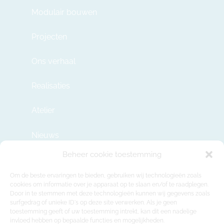
Modulair bouwen
Projecten
Ons verhaal
Realisaties
Atelier
Nieuws
Beheer cookie toestemming
Contact
Om de beste ervaringen te bieden, gebruiken wij technologieën zoals
cookies om informatie over je apparaat op te slaan en/of te raadplegen.
Door in te stemmen met deze technologieën kunnen wij gegevens zoals
info@modulehome.be
surfgedrag of unieke ID's op deze site verwerken. Als je geen
toestemming geeft of uw toestemming intrekt, kan dit een nadelige
+32 2 669 36 50
invloed hebben op bepaalde functies en mogelijkheden.