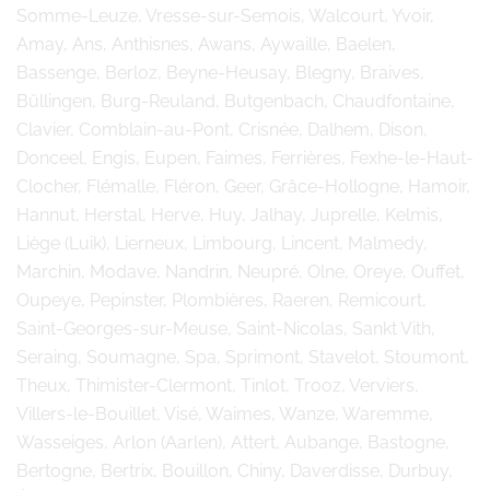
Somme-Leuze, Vresse-sur-Semois, Walcourt, Yvoir,
Amay, Ans, Anthisnes, Awans, Aywaille, Baelen,
Bassenge, Berloz, Beyne-Heusay, Blegny, Braives,
Büllingen, Burg-Reuland, Butgenbach, Chaudfontaine,
Clavier, Comblain-au-Pont, Crisnée, Dalhem, Dison,
Donceel, Engis, Eupen, Faimes, Ferrières, Fexhe-le-Haut-
Clocher, Flémalle, Fléron, Geer, Grâce-Hollogne, Hamoir,
Hannut, Herstal, Herve, Huy, Jalhay, Juprelle, Kelmis,
Liège (Luik), Lierneux, Limbourg, Lincent, Malmedy,
Marchin, Modave, Nandrin, Neupré, Olne, Oreye, Ouffet,
Oupeye, Pepinster, Plombières, Raeren, Remicourt,
Saint-Georges-sur-Meuse, Saint-Nicolas, Sankt Vith,
Seraing, Soumagne, Spa, Sprimont, Stavelot, Stoumont,
Theux, Thimister-Clermont, Tinlot, Trooz, Verviers,
Villers-le-Bouillet, Visé, Waimes, Wanze, Waremme,
Wasseiges, Arlon (Aarlen), Attert, Aubange, Bastogne,
Bertogne, Bertrix, Bouillon, Chiny, Daverdisse, Durbuy,