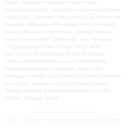
Érezée, Fauvillers, Florenville, Gouvy, Habay,
Herbeumont, Hotton, Houffalize, La Roche-en-Ardenne,
Léglise, Libin, Libramont-Chevigny, Manhay, Marche-en-
Famenne, Martelange, Meix-devant-Virton, Messancy,
Musson, Nassogne, Neufchâteau, Paliseul, Rendeux,
Rouvroy, Saint-Hubert, Sainte-Ode, Tellin, Tenneville,
Tintigny, Vaux-sur-Sûre, Vielsalm, Virton, Wellin,
Beauvechain, Braine-l’Alleud, Braine-le-Château,
Chastre, Chaumont-Gistoux, Court-Saint-Étienne,
Genappe, Grez-Doiceau, Hélécine, Incourt, Ittre,
Jodoigne, La Hulpe, Lasne, Mont-Saint-Guibert, Nivelles,
Orp-Jauche, Ottignies-Louvain-la-Neuve, Perwez,
Ramillies, Rebecq, Rixensart, Tubize, Villers-la-Ville,
Walhain, Waterloo, Wavre.
Construction à ossature bois
Forest
Overzicht
Construction à ossature bois Ixelles