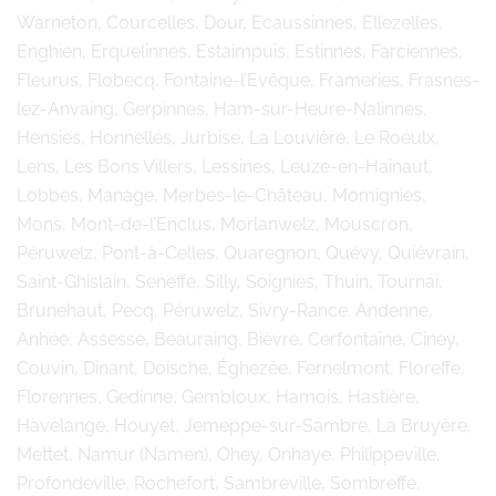
Warneton, Courcelles, Dour, Ecaussinnes, Ellezelles,
Enghien, Erquelinnes, Estaimpuis, Estinnes, Farciennes,
Fleurus, Flobecq, Fontaine-l’Evêque, Frameries, Frasnes-
lez-Anvaing, Gerpinnes, Ham-sur-Heure-Nalinnes,
Hensies, Honnelles, Jurbise, La Louvière, Le Roeulx,
Lens, Les Bons Villers, Lessines, Leuze-en-Hainaut,
Lobbes, Manage, Merbes-le-Château, Momignies,
Mons, Mont-de-l’Enclus, Morlanwelz, Mouscron,
Péruwelz, Pont-à-Celles, Quaregnon, Quévy, Quiévrain,
Saint-Ghislain, Seneffe, Silly, Soignies, Thuin, Tournai,
Brunehaut, Pecq, Péruwelz, Sivry-Rance. Andenne,
Anhée, Assesse, Beauraing, Bièvre, Cerfontaine, Ciney,
Couvin, Dinant, Doische, Éghezée, Fernelmont, Floreffe,
Florennes, Gedinne, Gembloux, Hamois, Hastière,
Havelange, Houyet, Jemeppe-sur-Sambre, La Bruyère,
Mettet, Namur (Namen), Ohey, Onhaye, Philippeville,
Profondeville, Rochefort, Sambreville, Sombreffe,