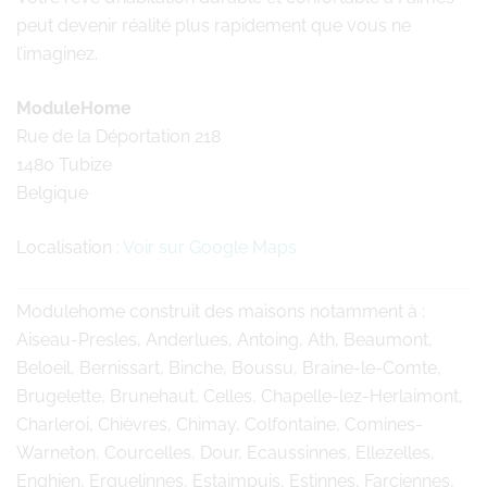
peut devenir réalité plus rapidement que vous ne
l’imaginez.
ModuleHome
Rue de la Déportation 218
1480 Tubize
Belgique
Localisation :
Voir sur Google Maps
Modulehome
construit des maisons notamment à :
Aiseau-Presles, Anderlues, Antoing, Ath, Beaumont,
Beloeil, Bernissart, Binche, Boussu, Braine-le-Comte,
Brugelette, Brunehaut, Celles, Chapelle-lez-Herlaimont,
Charleroi, Chièvres, Chimay, Colfontaine, Comines-
Warneton, Courcelles, Dour, Ecaussinnes, Ellezelles,
Enghien, Erquelinnes, Estaimpuis, Estinnes, Farciennes,