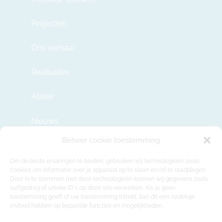
Projecten
Ons verhaal
Realisaties
Atelier
Nieuws
Beheer cookie toestemming
Contact
Om de beste ervaringen te bieden, gebruiken wij technologieën zoals
cookies om informatie over je apparaat op te slaan en/of te raadplegen.
Door in te stemmen met deze technologieën kunnen wij gegevens zoals
info@modulehome.be
surfgedrag of unieke ID's op deze site verwerken. Als je geen
toestemming geeft of uw toestemming intrekt, kan dit een nadelige
+32 2 669 36 50
invloed hebben op bepaalde functies en mogelijkheden.
Maatschappelijke Zetel