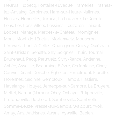
Fleurus, Flobecq, Fontaine-l’Evêque, Frameries, Frasnes-
lez-Anvaing, Gerpinnes, Ham-sur-Heure-Nalinnes,
Hensies, Honnelles, Jurbise, La Louvière, Le Roeulx,
Lens, Les Bons Villers, Lessines, Leuze-en-Hainaut,
Lobbes, Manage, Merbes-le-Château, Momignies,
Mons, Mont-de-l’Enclus, Morlanwelz, Mouscron,
Péruwelz, Pont-à-Celles, Quaregnon, Quévy, Quiévrain,
Saint-Ghislain, Seneffe, Silly, Soignies, Thuin, Tournai,
Brunehaut, Pecq, Péruwelz, Sivry-Rance. Andenne,
Anhée, Assesse, Beauraing, Bièvre, Cerfontaine, Ciney,
Couvin, Dinant, Doische, Éghezée, Fernelmont, Floreffe,
Florennes, Gedinne, Gembloux, Hamois, Hastière,
Havelange, Houyet, Jemeppe-sur-Sambre, La Bruyère,
Mettet, Namur (Namen), Ohey, Onhaye, Philippeville,
Profondeville, Rochefort, Sambreville, Sombreffe,
Somme-Leuze, Vresse-sur-Semois, Walcourt, Yvoir,
Amay, Ans, Anthisnes, Awans, Aywaille, Baelen,