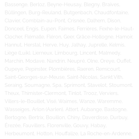
Bassenge, Berloz, Beyne-Heusay, Blegny, Braives,
Büllingen, Burg-Reuland, Butgenbach, Chaudfontaine,
Clavier, Comblain-au-Pont, Crisnée, Dalhem, Dison,
Donceel, Engis, Eupen, Faimes, Ferrières, Fexhe-le-Haut-
Clocher, Flémalle, Fléron, Geer, Grâce-Hollogne, Hamoir,
Hannut, Herstal, Herve, Huy, Jalhay, Juprelle, Kelmis,
Liège (Luik), Lierneux, Limbourg, Lincent, Malmedy,
Marchin, Modave, Nandrin, Neupré, Olne, Oreye, Ouffet,
Oupeye, Pepinster, Plombières, Raeren, Remicourt,
Saint-Georges-sur-Meuse, Saint-Nicolas, Sankt Vith,
Seraing, Soumagne, Spa, Sprimont, Stavelot, Stoumont,
Theux, Thimister-Clermont, Tinlot, Trooz, Verviers,
Villers-le-Bouillet, Visé, Waimes, Wanze, Waremme,
Wasseiges, Arlon (Aarlen), Attert, Aubange, Bastogne,
Bertogne, Bertrix, Bouillon, Chiny, Daverdisse, Durbuy,
Érezée, Fauvillers, Florenville, Gouvy, Habay,
Herbeumont, Hotton, Houffalize, La Roche-en-Ardenne,