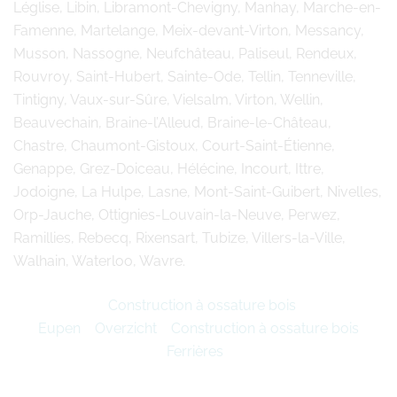
Léglise, Libin, Libramont-Chevigny, Manhay, Marche-en-
Famenne, Martelange, Meix-devant-Virton, Messancy,
Musson, Nassogne, Neufchâteau, Paliseul, Rendeux,
Rouvroy, Saint-Hubert, Sainte-Ode, Tellin, Tenneville,
Tintigny, Vaux-sur-Sûre, Vielsalm, Virton, Wellin,
Beauvechain, Braine-l’Alleud, Braine-le-Château,
Chastre, Chaumont-Gistoux, Court-Saint-Étienne,
Genappe, Grez-Doiceau, Hélécine, Incourt, Ittre,
Jodoigne, La Hulpe, Lasne, Mont-Saint-Guibert, Nivelles,
Orp-Jauche, Ottignies-Louvain-la-Neuve, Perwez,
Ramillies, Rebecq, Rixensart, Tubize, Villers-la-Ville,
Walhain, Waterloo, Wavre.
Construction à ossature bois
Eupen
Overzicht
Construction à ossature bois
Ferrières