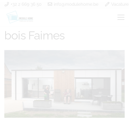
+32 2 669 36 50
info@modulehome.be
Vacature
Construction à ossature
bois Faimes