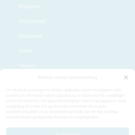
Projecten
Ons verhaal
Realisaties
Atelier
Nieuws
Beheer cookie toestemming
Contact
Om de beste ervaringen te bieden, gebruiken wij technologieën zoals
cookies om informatie over je apparaat op te slaan en/of te raadplegen.
Door in te stemmen met deze technologieën kunnen wij gegevens zoals
info@modulehome.be
surfgedrag of unieke ID's op deze site verwerken. Als je geen
toestemming geeft of uw toestemming intrekt, kan dit een nadelige
+32 2 669 36 50
invloed hebben op bepaalde functies en mogelijkheden.
Maatschappelijke Zetel
Felix Roggemanskaai 7b, 1501 Buizingen
Accepteren