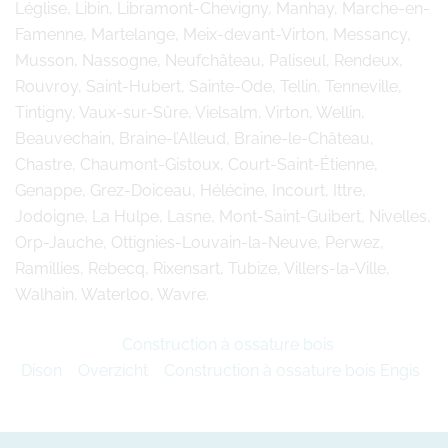
Léglise, Libin, Libramont-Chevigny, Manhay, Marche-en-
Famenne, Martelange, Meix-devant-Virton, Messancy,
Musson, Nassogne, Neufchâteau, Paliseul, Rendeux,
Rouvroy, Saint-Hubert, Sainte-Ode, Tellin, Tenneville,
Tintigny, Vaux-sur-Sûre, Vielsalm, Virton, Wellin,
Beauvechain, Braine-l’Alleud, Braine-le-Château,
Chastre, Chaumont-Gistoux, Court-Saint-Étienne,
Genappe, Grez-Doiceau, Hélécine, Incourt, Ittre,
Jodoigne, La Hulpe, Lasne, Mont-Saint-Guibert, Nivelles,
Orp-Jauche, Ottignies-Louvain-la-Neuve, Perwez,
Ramillies, Rebecq, Rixensart, Tubize, Villers-la-Ville,
Walhain, Waterloo, Wavre.
Construction à ossature bois
Dison
Overzicht
Construction à ossature bois Engis