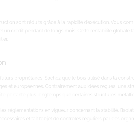
nstruction sont réduits grâce à la rapidité d’exécution. Vous c
un crédit pendant de longs mois. Cette rentabilité globale fa
ier.
on
uturs propriétaires. Sachez que le bois utilisé dans la constr
ges et européennes. Contrairement aux idées reçues, une st
cité portante plus longtemps que certaines structures métalli
glementations en vigueur concernant la stabilité, l’isolation 
nécessaires et fait l’objet de contrôles réguliers par des org