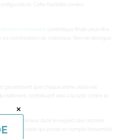
figurations. Cette flexibilité s’avère
struction modulaire
. L’esthétique finale peut être
s ou combinaison de matériaux. Rien ne distingue
t garantissent que chaque arbre utilisé est
bâtiment, contribuant ainsi à la lutte contre le
Close
raite les matériaux dans le respect des normes
this
DE
struction durable qui prend en compte l’ensemble
module