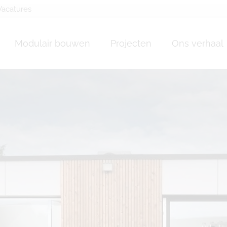
Vacatures
ssature bois Charler
Modulair bouwen
Projecten
Ons verhaal