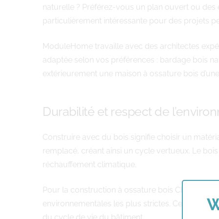
naturelle ? Préférez-vous un plan ouvert ou des e
particulièrement intéressante pour des projets per
ModuleHome travaille avec des architectes expéri
adaptée selon vos préférences : bardage bois na
extérieurement une maison à ossature bois d’une co
Durabilité et respect de l’envir
Construire avec du bois signifie choisir un maté
remplacé, créant ainsi un cycle vertueux. Le bois
réchauffement climatique.
Pour la construction à ossature bois Charleroi ,
W
environnementales les plus strictes. Cette appr
du cycle de vie du bâtiment.