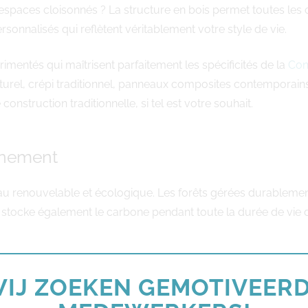
spaces cloisonnés ? La structure en bois permet toutes les con
sonnalisés qui reflètent véritablement votre style de vie.
mentés qui maîtrisent parfaitement les spécificités de la
Con
turel, crépi traditionnel, panneaux composites contemporain
nstruction traditionnelle, si tel est votre souhait.
onnement
riau renouvelable et écologique. Les forêts gérées durablemen
 stocke également le carbone pendant toute la durée de vie du 
 ModuleHome sélectionne des essences de bois certifiées et t
IJ ZOEKEN GEMOTIVEER
oche responsable s’inscrit dans une démarche globale de con