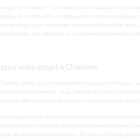
région de Charleroi ? La construction à ossature bois Charle
chnique de construction combine performance énergétique, ra
e privilégié pour concrétiser votre projet immobilier avec
aison familiale, une extension ou un bâtiment commercial, c
pour votre projet à Charleroi
Charleroi plutôt qu’une construction classique en briques ? L
aturelles exceptionnelles, ce qui permet de réduire considéra
ruction sur différents types de terrains, même ceux avec des co
atout majeur. Contrairement aux constructions traditionnell
leroi peut être montée en quelques semaines seulement. Cette
ide de votre nouvelle habitation. De plus, le chantier génèr