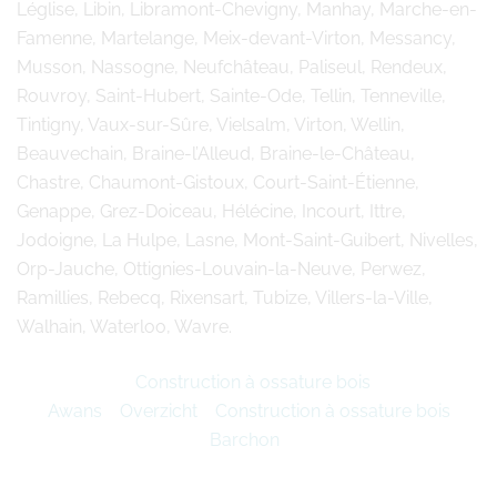
Léglise, Libin, Libramont-Chevigny, Manhay, Marche-en-
Famenne, Martelange, Meix-devant-Virton, Messancy,
Musson, Nassogne, Neufchâteau, Paliseul, Rendeux,
Rouvroy, Saint-Hubert, Sainte-Ode, Tellin, Tenneville,
Tintigny, Vaux-sur-Sûre, Vielsalm, Virton, Wellin,
Beauvechain, Braine-l’Alleud, Braine-le-Château,
Chastre, Chaumont-Gistoux, Court-Saint-Étienne,
Genappe, Grez-Doiceau, Hélécine, Incourt, Ittre,
Jodoigne, La Hulpe, Lasne, Mont-Saint-Guibert, Nivelles,
Orp-Jauche, Ottignies-Louvain-la-Neuve, Perwez,
Ramillies, Rebecq, Rixensart, Tubize, Villers-la-Ville,
Walhain, Waterloo, Wavre.
Construction à ossature bois
Awans
Overzicht
Construction à ossature bois
Barchon