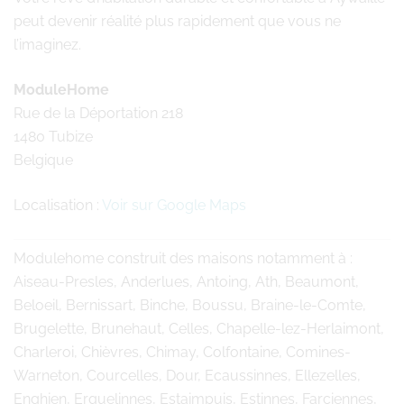
peut devenir réalité plus rapidement que vous ne
l’imaginez.
ModuleHome
Rue de la Déportation 218
1480 Tubize
Belgique
Localisation :
Voir sur Google Maps
Modulehome
construit des maisons notamment à :
Aiseau-Presles, Anderlues, Antoing, Ath, Beaumont,
Beloeil, Bernissart, Binche, Boussu, Braine-le-Comte,
Brugelette, Brunehaut, Celles, Chapelle-lez-Herlaimont,
Charleroi, Chièvres, Chimay, Colfontaine, Comines-
Warneton, Courcelles, Dour, Ecaussinnes, Ellezelles,
Enghien, Erquelinnes, Estaimpuis, Estinnes, Farciennes,