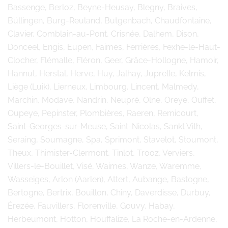
Bassenge, Berloz, Beyne-Heusay, Blegny, Braives,
Büllingen, Burg-Reuland, Butgenbach, Chaudfontaine,
Clavier, Comblain-au-Pont, Crisnée, Dalhem, Dison,
Donceel, Engis, Eupen, Faimes, Ferrières, Fexhe-le-Haut-
Clocher, Flémalle, Fléron, Geer, Grâce-Hollogne, Hamoir,
Hannut, Herstal, Herve, Huy, Jalhay, Juprelle, Kelmis,
Liège (Luik), Lierneux, Limbourg, Lincent, Malmedy,
Marchin, Modave, Nandrin, Neupré, Olne, Oreye, Ouffet,
Oupeye, Pepinster, Plombières, Raeren, Remicourt,
Saint-Georges-sur-Meuse, Saint-Nicolas, Sankt Vith,
Seraing, Soumagne, Spa, Sprimont, Stavelot, Stoumont,
Theux, Thimister-Clermont, Tinlot, Trooz, Verviers,
Villers-le-Bouillet, Visé, Waimes, Wanze, Waremme,
Wasseiges, Arlon (Aarlen), Attert, Aubange, Bastogne,
Bertogne, Bertrix, Bouillon, Chiny, Daverdisse, Durbuy,
Érezée, Fauvillers, Florenville, Gouvy, Habay,
Herbeumont, Hotton, Houffalize, La Roche-en-Ardenne,