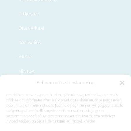
Projecten
Ons verhaal
Realisaties
Atelier
Nieuws
Beheer cookie toestemming
Contact
Om de beste ervaringen te bieden, gebruiken wij technologieën zoals
cookies om informatie over je apparaat op te slaan en/of te raadplegen.
Door in te stemmen met deze technologieën kunnen wij gegevens zoals
info@modulehome.be
surfgedrag of unieke ID's op deze site verwerken. Als je geen
toestemming geeft of uw toestemming intrekt, kan dit een nadelige
+32 2 669 36 50
invloed hebben op bepaalde functies en mogelijkheden.
Maatschappelijke Zetel