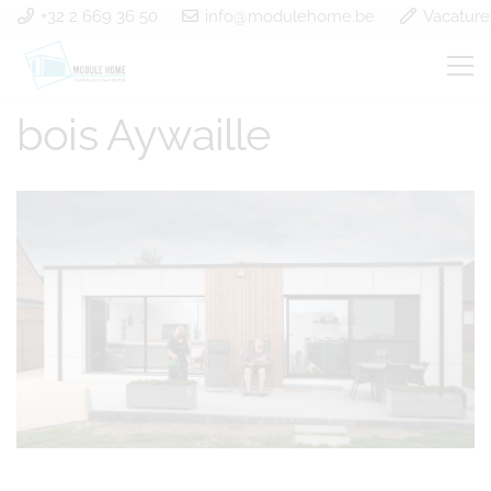
+32 2 669 36 50
info@modulehome.be
Vacature
Construction à ossature
bois Aywaille