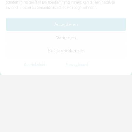
toestemming geeft of uw toestemming intrekt, kan dit een nadelige
invloed hebben op bepaalde functies en mogelijkheden.
Accepteren
ModuleHome biedt u een kwaliteitsvolle en
Weigeren
bijzonder flexibele oplossing voor al uw
behoeften aan extra woon-, werk- en
Bekijk voorkeuren
ontspanruimte.
Cookiebeleid
Privacybeleid
Houtkeletbouw
Modulair bouwen
Projecten
Ons verhaal