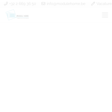
+32 2 669 36 50
info@modulehome.be
Vacature