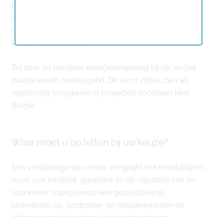
bewoonbaar na zeven maanden. Het verschil in
directe bouwkost bedroeg dus zo’n 27.000 euro, plus
de aanzienlijke besparing op rente en huur tijdens de
kortere bouwperiode.
Tel daar de jaarlijkse energiebesparing bij op, en het
plaatje wordt overtuigend. Dit soort cijfers zien wij
regelmatig terugkeren in projecten doorheen heel
België.
Waar moet u op letten bij uw keuze?
Een verstandige bouwheer vergelijkt niet enkel prijzen,
maar ook kwaliteit, garanties en de reputatie van de
aannemer. Vraag steeds een gedetailleerde
lastenboek op, controleer de isolatiewaarden en