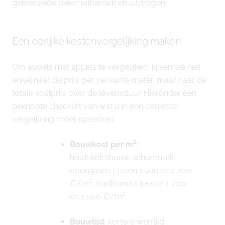
gemetselde delen uitharden en uitdrogen.
Een eerlijke kostenvergelijking maken
Om appels met appels te vergelijken, kijken we niet
enkel naar de prijs per vierkante meter, maar naar de
totale kostprijs over de levensduur. Hieronder een
beknopte checklist van wat u in een correcte
vergelijking moet opnemen:
Bouwkost per m²:
houtskeletbouw schommelt
doorgaans tussen 1.500 en 2.200
€/m², traditioneel tussen 1.700
en 2.500 €/m².
Bouwtijd:
kortere werftijd