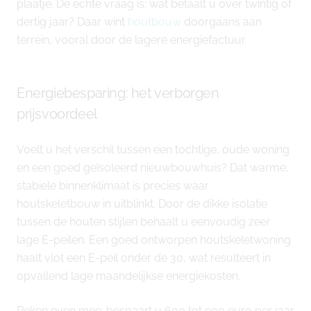
plaatje. De echte vraag is: wat betaalt u over twintig of
dertig jaar? Daar wint
houtbouw
doorgaans aan
terrein, vooral door de lagere energiefactuur.
Energiebesparing: het verborgen
prijsvoordeel
Voelt u het verschil tussen een tochtige, oude woning
en een goed geïsoleerd nieuwbouwhuis? Dat warme,
stabiele binnenklimaat is precies waar
houtskeletbouw in uitblinkt. Door de dikke isolatie
tussen de houten stijlen behaalt u eenvoudig zeer
lage E-peilen. Een goed ontworpen houtskeletwoning
haalt vlot een E-peil onder de 30, wat resulteert in
opvallend lage maandelijkse energiekosten.
Reken even mee: bespaart u 600 tot 900 euro per jaar