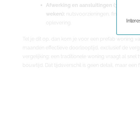
Afwerking en aansluitingen (3 tot 6
weken):
nutsvoorzieningen, finale binne
Intere
oplevering.
Tel je dit op, dan kom je voor een prefab woning va
maanden effectieve doorlooptijd, exclusief de ver
vergelijking: een traditionele woning vraagt al snel
bouwtijd. Dat tijdsverschil is geen detail, maar ee
Wat de bouwtijd kan beïnvloeden