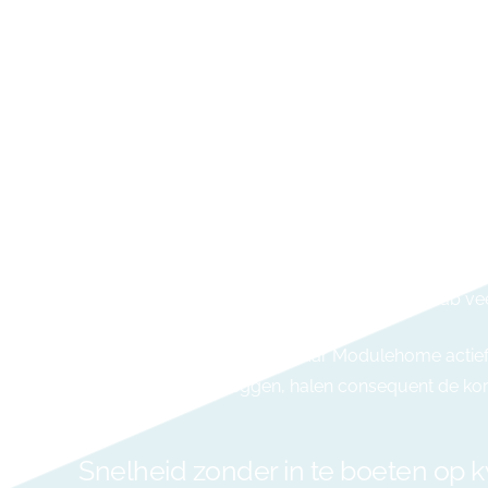
Toch is niet elke prefab woning even snel klaar. Ver
verwachtingen te scheppen:
De vergunning:
dit is vaak de grootste v
De complexiteit van het ontwerp:
een c
De afwerkingsgraad:
kies je voor luxe k
De bereikbaarheid van het terrein:
kan d
De seizoensplanning:
hoewel prefab vee
In de regio rond Limburg, waar Modulehome actief i
keuzes vroeg vastleggen, halen consequent de kort
Snelheid zonder in te boeten op kw