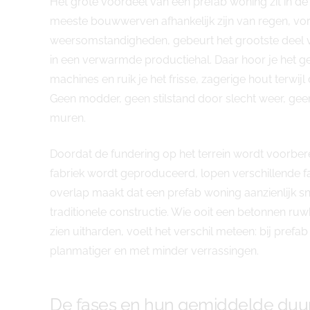
Het grote voordeel van een prefab woning zit in de 
meeste bouwwerven afhankelijk zijn van regen, vor
weersomstandigheden, gebeurt het grootste deel va
in een verwarmde productiehal. Daar hoor je het 
machines en ruik je het frisse, zagerige hout terwij
Geen modder, geen stilstand door slecht weer, ge
muren.
Doordat de fundering op het terrein wordt voorbere
fabriek wordt geproduceerd, lopen verschillende fas
overlap maakt dat een prefab woning aanzienlijk sne
traditionele constructie. Wie ooit een betonnen 
zien uitharden, voelt het verschil meteen: bij prefab 
planmatiger en met minder verrassingen.
De fases en hun gemiddelde duu