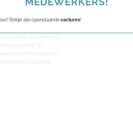
MEDEWERKERS!
nafwerking en
sse? Bekijk alle openstaande
vactures
!
ak uit tussen de drie en zes
gunningsperiode. Ter
 twaalf tot achttien maanden
n fundamenteel voordeel.