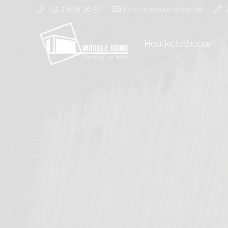
+32 2 669 36 50
info@modulehome.be
Houtkeletbouw