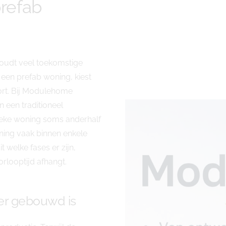
prefab
houdt veel toekomstige
r een prefab woning, kiest
ort. Bij Modulehome
n een traditioneel
ieke woning soms anderhalf
oning vaak binnen enkele
 welke fases er zijn,
orlooptijd afhangt.
er gebouwd is