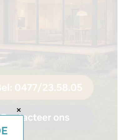
Close
this
DE
module