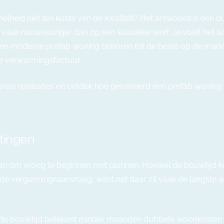
nelheid niet ten koste van de kwaliteit? Het antwoord is een d
aak nauwkeuriger dan op een klassieke werf. Je voelt het aa
een moderne prefab woning behoren tot de beste op de markt,
je verwarmingsfactuur.
onze realisaties
en ontdek hoe gevarieerd een prefab woning k
tingen
 om vroeg te beginnen met plannen. Hoewel de bouwtijd kort
de vergunningsaanvraag, want net daar zit vaak de langste wa
korte bouwtijd betekent minder maanden dubbele woonkosten e