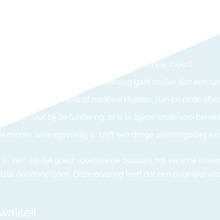
schillende factoren bepalen mee hoeveel tijd je project in bes
ariabele. Een vlotte gemeente versnelt het hele traject.
ompacte woning met één bouwlaag gaat sneller dan een ruim
eukens, speciale tegels of maatwerkkasten, dan loopt de afwe
e kraan vlot bij de fundering, of is er bijkomende voorberei
l minder weersgevoelig is, blijft een droge plaatsingsdag a
s, zien we dat goed voorbereide dossiers het verschil maken. 
ste doorlooptijden. Onze ervaring leert dat een degelijke vo
aliteit