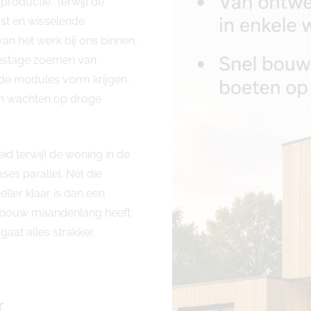
productie. Terwijl de
st en wisselende
n het werk bij ons binnen,
gestage zoemen van
l de modules vorm krijgen.
en wachten op droge
id terwijl de woning in de
es parallel. Net die
ller klaar is dan een
ruwbouw maandenlang heeft
gaat alles strakker,
r