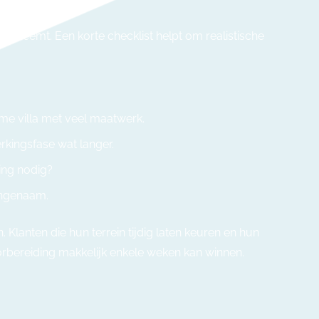
lag neemt. Een korte checklist helpt om realistische
e villa met veel maatwerk.
rkingsfase wat langer.
ding nodig?
angenaam.
Klanten die hun terrein tijdig laten keuren en hun
orbereiding makkelijk enkele weken kan winnen.