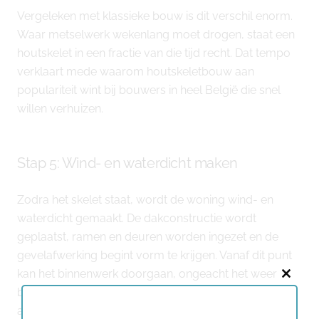
Vergeleken met klassieke bouw is dit verschil enorm.
Waar metselwerk wekenlang moet drogen, staat een
houtskelet in een fractie van die tijd recht. Dat tempo
verklaart mede waarom houtskeletbouw aan
populariteit wint bij bouwers in heel België die snel
willen verhuizen.
Stap 5: Wind- en waterdicht maken
Zodra het skelet staat, wordt de woning wind- en
waterdicht gemaakt. De dakconstructie wordt
geplaatst, ramen en deuren worden ingezet en de
gevelafwerking begint vorm te krijgen. Vanaf dit punt
kan het binnenwerk doorgaan, ongeacht het weer
Close
buiten. U merkt het meteen aan de stilte en de
this
aangename, droge temperatuur binnenin — de