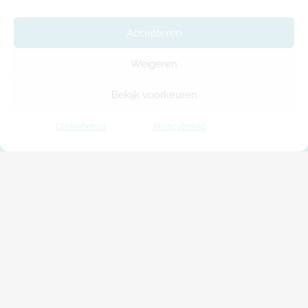
Accepteren
Weigeren
Bekijk voorkeuren
Cookiebeleid
Privacybeleid
ModuleHome biedt u een kwaliteitsvolle en
bijzonder flexibele oplossing voor al uw
behoeften aan extra woon-, werk- en
ontspanruimte.
Houtkeletbouw
Modulair bouwen