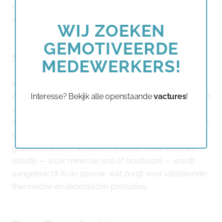
modu
hoogwaardige isolatie doet haar werk al voordat de
afwerking begint.
WIJ ZOEKEN
GEMOTIVEERDE
Stap 6: Technieken en isolatie
MEDEWERKERS!
In deze fase worden de leidingen voor water,
elektriciteit, verwarming en ventilatie geïnstalleerd. Een
Interesse? Bekijk alle openstaande
vactures
!
van de grote troeven van houtskeletbouw is de
zogenaamde installatieruimte in de wanden: kabels en
buizen verdwijnen netjes weg zonder dat er gehakt of
geboord hoeft te worden in massief muurwerk. De
isolatie — vaak minerale wol of houtvezel — wordt
aangebracht in de spouw, wat zorgt voor uitstekende
thermische en akoestische prestaties.