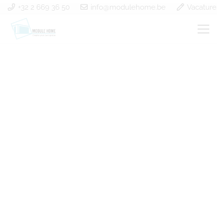
+32 2 669 36 50
info@modulehome.be
Vacature