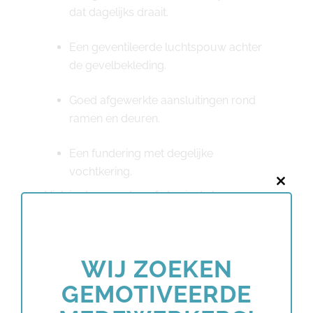
dat dagelijks draait.
Een geventileerde luchtspouw achter
de gevelbekleding.
Goed afgewerkte aansluitingen rond
ramen en deuren.
Een fundering met degelijke
vochtkering.
Close
Vink je deze punten af, dan is de kans op
this
vochtproblemen verwaarloosbaar klein. Het is
modu
precies op deze details dat ModuleHome zijn
aandacht richt tijdens elke fase van het
WIJ ZOEKEN
bouwproces.
GEMOTIVEERDE