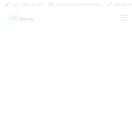
+32 2 669 36 50
info@modulehome.be
Vacature