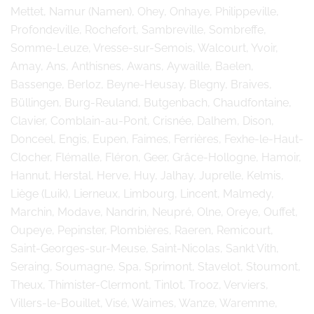
Mettet, Namur (Namen), Ohey, Onhaye, Philippeville,
Profondeville, Rochefort, Sambreville, Sombreffe,
Somme-Leuze, Vresse-sur-Semois, Walcourt, Yvoir,
Amay, Ans, Anthisnes, Awans, Aywaille, Baelen,
Bassenge, Berloz, Beyne-Heusay, Blegny, Braives,
Büllingen, Burg-Reuland, Butgenbach, Chaudfontaine,
Clavier, Comblain-au-Pont, Crisnée, Dalhem, Dison,
Donceel, Engis, Eupen, Faimes, Ferrières, Fexhe-le-Haut-
Clocher, Flémalle, Fléron, Geer, Grâce-Hollogne, Hamoir,
Hannut, Herstal, Herve, Huy, Jalhay, Juprelle, Kelmis,
Liège (Luik), Lierneux, Limbourg, Lincent, Malmedy,
Marchin, Modave, Nandrin, Neupré, Olne, Oreye, Ouffet,
Oupeye, Pepinster, Plombières, Raeren, Remicourt,
Saint-Georges-sur-Meuse, Saint-Nicolas, Sankt Vith,
Seraing, Soumagne, Spa, Sprimont, Stavelot, Stoumont,
Theux, Thimister-Clermont, Tinlot, Trooz, Verviers,
Villers-le-Bouillet, Visé, Waimes, Wanze, Waremme,