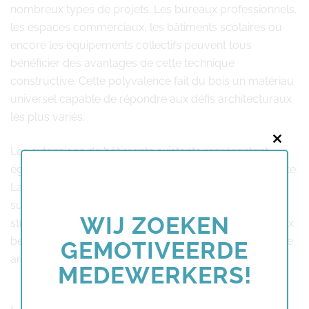
nombreux types de projets. Les bureaux professionnels,
les espaces commerciaux, les bâtiments scolaires ou
encore les équipements collectifs peuvent tous
bénéficier des avantages de cette technique
constructive. Cette polyvalence fait du bois un matériau
universel capable de répondre aux défis architecturaux
les plus variés.
Close
Les extensions de bâtiments existants représentent
this
également une application particulièrement intéressante.
modu
La légèreté du bois permet d’ajouter des espaces
supplémentaires sans nécessiter de renforcements
WIJ ZOEKEN
structurels coûteux. Cette solution élégante répond aux
besoins d’agrandissement tout en préservant l’harmonie
GEMOTIVEERDE
architecturale de l’ensemble.
MEDEWERKERS!