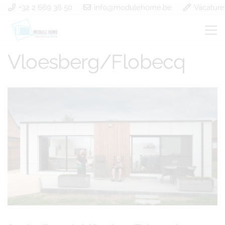
+32 2 669 36 50
info@modulehome.be
Vacature
Construction en bois
Vloesberg/Flobecq