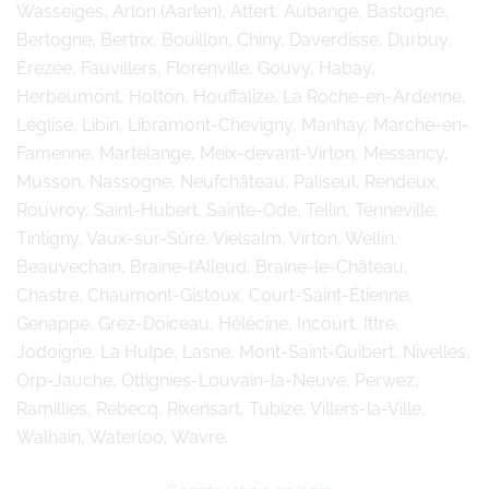
Wasseiges, Arlon (Aarlen), Attert, Aubange, Bastogne,
Bertogne, Bertrix, Bouillon, Chiny, Daverdisse, Durbuy,
Érezée, Fauvillers, Florenville, Gouvy, Habay,
Herbeumont, Hotton, Houffalize, La Roche-en-Ardenne,
Léglise, Libin, Libramont-Chevigny, Manhay, Marche-en-
Famenne, Martelange, Meix-devant-Virton, Messancy,
Musson, Nassogne, Neufchâteau, Paliseul, Rendeux,
Rouvroy, Saint-Hubert, Sainte-Ode, Tellin, Tenneville,
Tintigny, Vaux-sur-Sûre, Vielsalm, Virton, Wellin,
Beauvechain, Braine-l’Alleud, Braine-le-Château,
Chastre, Chaumont-Gistoux, Court-Saint-Étienne,
Genappe, Grez-Doiceau, Hélécine, Incourt, Ittre,
Jodoigne, La Hulpe, Lasne, Mont-Saint-Guibert, Nivelles,
Orp-Jauche, Ottignies-Louvain-la-Neuve, Perwez,
Ramillies, Rebecq, Rixensart, Tubize, Villers-la-Ville,
Walhain, Waterloo, Wavre.