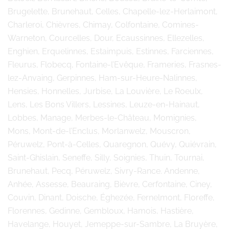
Brugelette, Brunehaut, Celles, Chapelle-lez-Herlaimont,
Charleroi, Chièvres, Chimay, Colfontaine, Comines-
Warneton, Courcelles, Dour, Ecaussinnes, Ellezelles,
Enghien, Erquelinnes, Estaimpuis, Estinnes, Farciennes,
Fleurus, Flobecq, Fontaine-l’Evêque, Frameries, Frasnes-
lez-Anvaing, Gerpinnes, Ham-sur-Heure-Nalinnes,
Hensies, Honnelles, Jurbise, La Louvière, Le Roeulx,
Lens, Les Bons Villers, Lessines, Leuze-en-Hainaut,
Lobbes, Manage, Merbes-le-Château, Momignies,
Mons, Mont-de-l’Enclus, Morlanwelz, Mouscron,
Péruwelz, Pont-à-Celles, Quaregnon, Quévy, Quiévrain,
Saint-Ghislain, Seneffe, Silly, Soignies, Thuin, Tournai,
Brunehaut, Pecq, Péruwelz, Sivry-Rance. Andenne,
Anhée, Assesse, Beauraing, Bièvre, Cerfontaine, Ciney,
Couvin, Dinant, Doische, Éghezée, Fernelmont, Floreffe,
Florennes, Gedinne, Gembloux, Hamois, Hastière,
Havelange, Houyet, Jemeppe-sur-Sambre, La Bruyère,