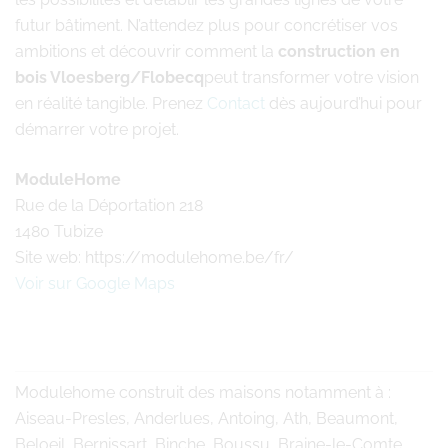
futur bâtiment. N’attendez plus pour concrétiser vos
ambitions et découvrir comment la
construction en
bois Vloesberg/Flobecq
peut transformer votre vision
en réalité tangible. Prenez
Contact
dès aujourd’hui pour
démarrer votre projet.
ModuleHome
Rue de la Déportation 218
1480 Tubize
Site web: https://modulehome.be/fr/
Voir sur Google Maps
Modulehome
construit des maisons notamment à :
Aiseau-Presles, Anderlues, Antoing, Ath, Beaumont,
Beloeil, Bernissart, Binche, Boussu, Braine-le-Comte,