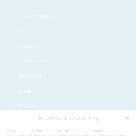
Houtkeletbouw
Modulair bouwen
Projecten
Ons verhaal
Realisaties
Atelier
Nieuws
Beheer cookie toestemming
Contact
Om de beste ervaringen te bieden, gebruiken wij technologieën zoals