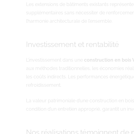
Les extensions de bâtiments existants représente
supplémentaires sans nécessiter de renforcement
l’harmonie architecturale de l’ensemble.
Investissement et rentabilité
L’investissement dans une
construction en bois 
aux méthodes traditionnelles, les économies réali
les coûts indirects. Les performances énergétiqu
refroidissement.
La valeur patrimoniale d’une construction en bois 
condition d’un entretien approprié, garantit un i
Nos réalisations témoignent de n