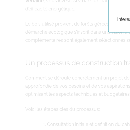
Verlaine
, vous investissez dans un bâtiment qui 
d’efficacité énergétique.
Intere
Le bois utilisé provient de forêts gérées durabl
démarche écologique s’inscrit dans une vision à
complémentaires sont également sélectionnés selo
Un processus de construction tr
Comment se déroule concrètement un projet d
approfondie de vos besoins et de vos aspirations.
optimisant les aspects techniques et budgétaires.
Voici les étapes clés du processus:
Consultation initiale et définition du c