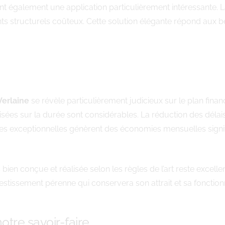
nt également une application particulièrement intéressante. 
s structurels coûteux. Cette solution élégante répond aux b
Verlaine
se révèle particulièrement judicieux sur le plan finan
sées sur la durée sont considérables. La réduction des délais 
es exceptionnelles génèrent des économies mensuelles signifi
bien conçue et réalisée selon les règles de l’art reste excelle
nvestissement pérenne qui conservera son attrait et sa fonctio
otre savoir-faire