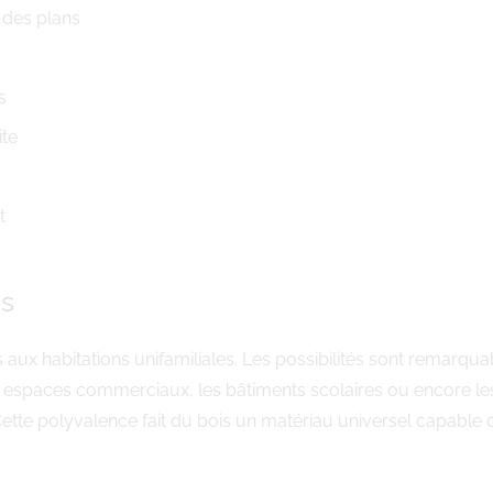
 des plans
s
ite
t
es
s aux habitations unifamiliales. Les possibilités sont remarq
s espaces commerciaux, les bâtiments scolaires ou encore le
ette polyvalence fait du bois un matériau universel capable 