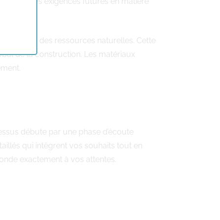
 anticipe les exigences futures en matière
éservation des ressources naturelles. Cette
bal de la construction. Les matériaux
ement.
sus débute par une phase d’écoute
aillés qui intègrent vos souhaits tout en
sponde exactement à vos attentes.