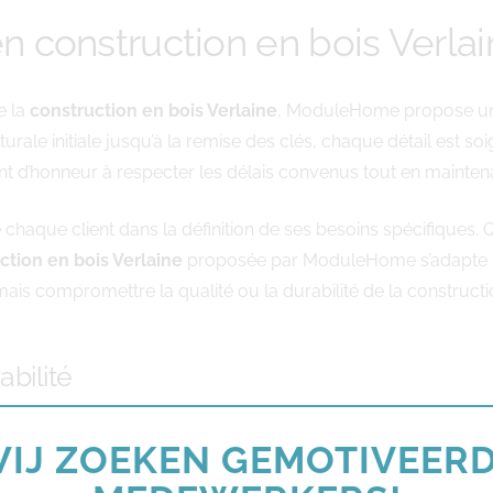
 construction en bois Verlai
e la
construction en bois Verlaine
, ModuleHome propose une
urale initiale jusqu’à la remise des clés, chaque détail est s
int d’honneur à respecter les délais convenus tout en mainten
haque client dans la définition de ses besoins spécifiques. Q
ction en bois Verlaine
proposée par ModuleHome s’adapte par
ais compromettre la qualité ou la durabilité de la constructi
bilité
déterminant dans tout projet de construction moderne. Les s
IJ ZOEKEN GEMOTIVEER
duit par des économies d’énergie substantielles sur le long te