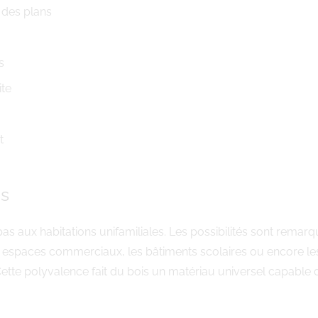
 des plans
s
ite
t
es
pas aux habitations unifamiliales. Les possibilités sont rem
s espaces commerciaux, les bâtiments scolaires ou encore le
ette polyvalence fait du bois un matériau universel capable 