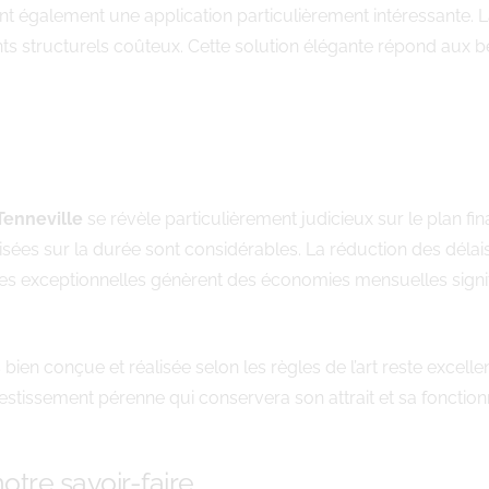
nt également une application particulièrement intéressante. 
s structurels coûteux. Cette solution élégante répond aux b
Tenneville
se révèle particulièrement judicieux sur le plan fin
sées sur la durée sont considérables. La réduction des délais 
es exceptionnelles génèrent des économies mensuelles signifi
bien conçue et réalisée selon les règles de l’art reste excelle
nvestissement pérenne qui conservera son attrait et sa fonctio
otre savoir-faire