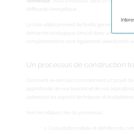
Tenneville
, vous investissez dans un bâtiment q
d’efficacité énergétique.
Intere
Le bois utilisé provient de forêts gérées durabl
démarche écologique s’inscrit dans une vision à
complémentaires sont également sélectionnés selo
Un processus de construction tr
Comment se déroule concrètement un projet d
approfondie de vos besoins et de vos aspirations.
optimisant les aspects techniques et budgétaires.
Voici les étapes clés du processus:
Consultation initiale et définition du c