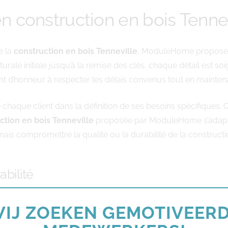
 construction en bois Tennev
e la
construction en bois Tenneville
, ModuleHome propose 
urale initiale jusqu’à la remise des clés, chaque détail est s
int d’honneur à respecter les délais convenus tout en mainten
haque client dans la définition de ses besoins spécifiques. Q
ction en bois Tenneville
proposée par ModuleHome s’adapte p
ais compromettre la qualité ou la durabilité de la constructi
bilité
déterminant dans tout projet de construction moderne. Les s
IJ ZOEKEN GEMOTIVEER
duit par des économies d’énergie substantielles sur le long te