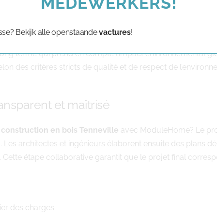
MEDEWERKERS!
ui répond aux normes environnementales les plus strictes et q
sse? Bekijk alle openstaande
vactures
!
ement, garantissant un approvisionnement responsable et la pr
 long terme qui prend en compte l’impact environnemental glo
n des critères stricts de qualité et de respect de l’environn
ansparent et maîtrisé
e
construction en bois Tenneville
avec ModuleHome? Le proc
 Les architectes et ingénieurs élaborent ensuite des plans dét
 Cette étape collaborative garantit que le projet final corre
ahier des charges