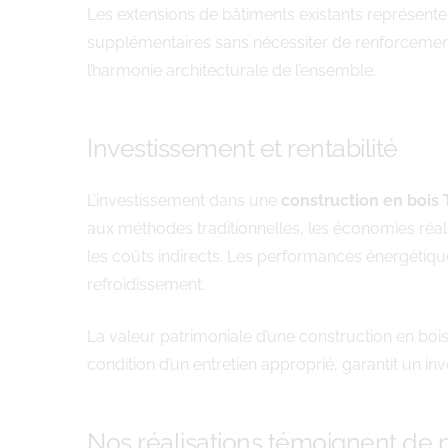
Les extensions de bâtiments existants représente
supplémentaires sans nécessiter de renforcement
l’harmonie architecturale de l’ensemble.
Investissement et rentabilité
L’investissement dans une
construction en bois 
aux méthodes traditionnelles, les économies réali
les coûts indirects. Les performances énergétiqu
refroidissement.
La valeur patrimoniale d’une construction en bois 
condition d’un entretien approprié, garantit un i
Nos réalisations témoignent de n