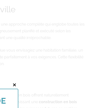
ille
une approche complète qui englobe toutes les
oigneusement planifié et exécuté selon les
ant une qualité irréprochable.
ue vous envisagiez une habitation familiale, un
arfaitement à vos exigences. Cette flexibilité
on.
Close
tructures en bois offrent naturellement
this
DE
rme. En choisissant une
construction en bois
module