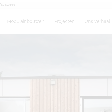
Vacatures
n bois Somme-Leuze
Modulair bouwen
Projecten
Ons verhaal