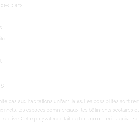
 des plans
s
ite
t
es
mite pas aux habitations unifamiliales. Les possibilités sont 
onnels, les espaces commerciaux, les bâtiments scolaires o
tructive. Cette polyvalence fait du bois un matériau univers