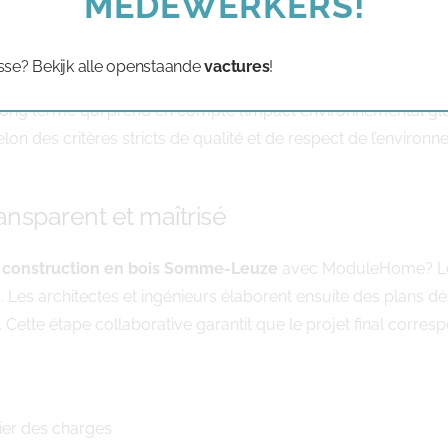
MEDEWERKERS!
nt qui répond aux normes environnementales les plus strictes 
sse? Bekijk alle openstaande
vactures
!
ement, garantissant un approvisionnement responsable et la pr
 long terme qui prend en compte l’impact environnemental glo
n des critères stricts de qualité et de respect de l’environn
ansparent et maîtrisé
e
construction en bois Somme-Leuze
avec ModuleHome? Le 
 Les architectes et ingénieurs élaborent ensuite des plans dét
 Cette étape collaborative garantit que le projet final corre
ahier des charges