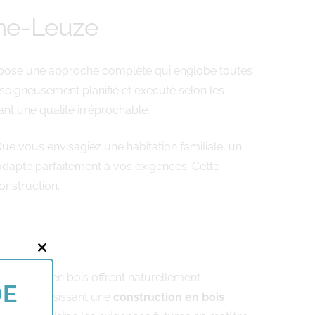
me-Leuze
ose une approche complète qui englobe toutes
t soigneusement planifié et exécuté selon les
ant une qualité irréprochable.
ue vous envisagiez une habitation familiale, un
apte parfaitement à vos exigences. Cette
onstruction.
Close
tructures en bois offrent naturellement
this
DE
rme. En choisissant une
construction en bois
module