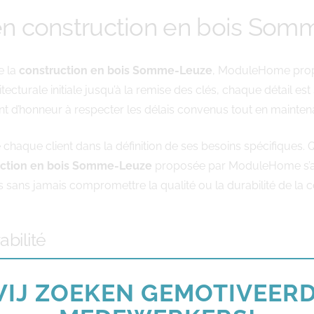
n construction en bois Som
e la
construction en bois Somme-Leuze
, ModuleHome prop
tecturale initiale jusqu’à la remise des clés, chaque détail es
int d’honneur à respecter les délais convenus tout en mainten
haque client dans la définition de ses besoins spécifiques. Q
uction en bois Somme-Leuze
proposée par ModuleHome s’ad
és sans jamais compromettre la qualité ou la durabilité de la c
bilité
déterminant dans tout projet de construction moderne. Les s
IJ ZOEKEN GEMOTIVEER
duit par des économies d’énergie substantielles sur le long te