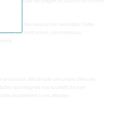
et qui anticipe les exigences futures en matière
éservation des ressources naturelles. Cette
bal de la construction. Les matériaux
ement.
processus débute par une phase d’écoute
aillés qui intègrent vos souhaits tout en
sponde exactement à vos attentes.