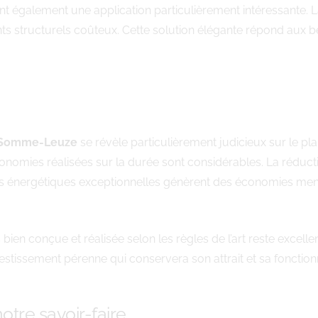
nt également une application particulièrement intéressante. 
s structurels coûteux. Cette solution élégante répond aux b
s Somme-Leuze
se révèle particulièrement judicieux sur le plan 
nomies réalisées sur la durée sont considérables. La réductio
ces énergétiques exceptionnelles génèrent des économies mensu
bien conçue et réalisée selon les règles de l’art reste excelle
nvestissement pérenne qui conservera son attrait et sa fonctio
otre savoir-faire