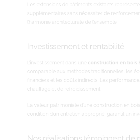
Les extensions de bâtiments existants représente
supplémentaires sans nécessiter de renforcement
l’harmonie architecturale de l’ensemble.
Investissement et rentabilité
L’investissement dans une
construction en boi
comparable aux méthodes traditionnelles, les éco
financiers et les coûts indirects. Les performan
chauffage et de refroidissement.
La valeur patrimoniale d’une construction en bois 
condition d’un entretien approprié, garantit un i
Nos réalisations témoignent de n