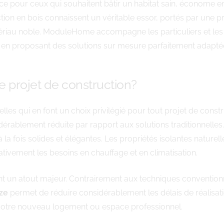
e pour ceux qui souhaitent bâtir un habitat sain, économe e
on en bois connaissent un véritable essor, portés par une pr
iau noble. ModuleHome accompagne les particuliers et les pr
, en proposant des solutions sur mesure parfaitement adapté
re projet de construction?
lles qui en font un choix privilégié pour tout projet de con
dérablement réduite par rapport aux solutions traditionnelles
a fois solides et élégantes. Les propriétés isolantes naturel
cativement les besoins en chauffage et en climatisation.
t un atout majeur. Contrairement aux techniques convention
uze
permet de réduire considérablement les délais de réalisati
 votre nouveau logement ou espace professionnel.