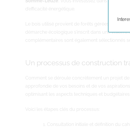
Somme-Leuze
, vous investissez dans un bâtime
d’efficacité énergétique.
Intere
Le bois utilisé provient de forêts gérées durabl
démarche écologique s’inscrit dans une vision à
complémentaires sont également sélectionnés selo
Un processus de construction tr
Comment se déroule concrètement un projet d
approfondie de vos besoins et de vos aspirations.
optimisant les aspects techniques et budgétaires.
Voici les étapes clés du processus:
Consultation initiale et définition du c