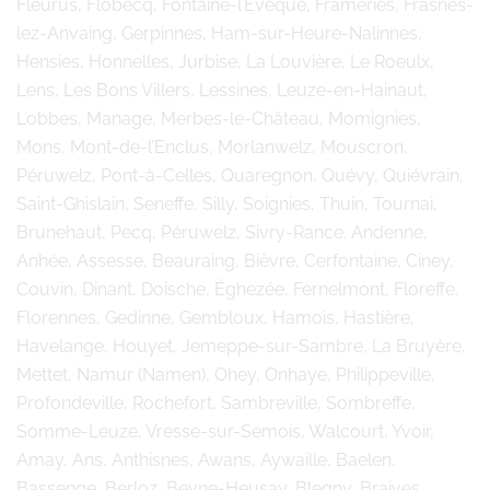
Fleurus, Flobecq, Fontaine-l’Evêque, Frameries, Frasnes-
lez-Anvaing, Gerpinnes, Ham-sur-Heure-Nalinnes,
Hensies, Honnelles, Jurbise, La Louvière, Le Roeulx,
Lens, Les Bons Villers, Lessines, Leuze-en-Hainaut,
Lobbes, Manage, Merbes-le-Château, Momignies,
Mons, Mont-de-l’Enclus, Morlanwelz, Mouscron,
Péruwelz, Pont-à-Celles, Quaregnon, Quévy, Quiévrain,
Saint-Ghislain, Seneffe, Silly, Soignies, Thuin, Tournai,
Brunehaut, Pecq, Péruwelz, Sivry-Rance. Andenne,
Anhée, Assesse, Beauraing, Bièvre, Cerfontaine, Ciney,
Couvin, Dinant, Doische, Éghezée, Fernelmont, Floreffe,
Florennes, Gedinne, Gembloux, Hamois, Hastière,
Havelange, Houyet, Jemeppe-sur-Sambre, La Bruyère,
Mettet, Namur (Namen), Ohey, Onhaye, Philippeville,
Profondeville, Rochefort, Sambreville, Sombreffe,
Somme-Leuze, Vresse-sur-Semois, Walcourt, Yvoir,
Amay, Ans, Anthisnes, Awans, Aywaille, Baelen,
Bassenge, Berloz, Beyne-Heusay, Blegny, Braives,