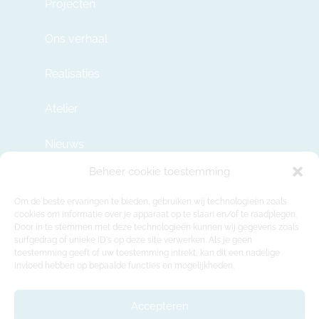
Projecten
Ons verhaal
Realisaties
Atelier
Nieuws
Beheer cookie toestemming
Contact
Om de beste ervaringen te bieden, gebruiken wij technologieën zoals
cookies om informatie over je apparaat op te slaan en/of te raadplegen.
Door in te stemmen met deze technologieën kunnen wij gegevens zoals
info@modulehome.be
surfgedrag of unieke ID's op deze site verwerken. Als je geen
toestemming geeft of uw toestemming intrekt, kan dit een nadelige
+32 2 669 36 50
invloed hebben op bepaalde functies en mogelijkheden.
Maatschappelijke Zetel
Felix Roggemanskaai 7b, 1501 Buizingen
Accepteren