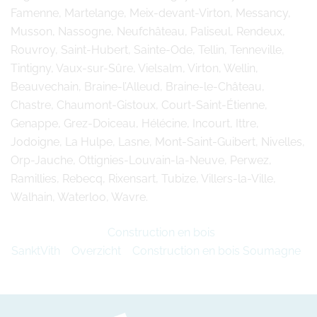
Famenne, Martelange, Meix-devant-Virton, Messancy,
Musson, Nassogne, Neufchâteau, Paliseul, Rendeux,
Rouvroy, Saint-Hubert, Sainte-Ode, Tellin, Tenneville,
Tintigny, Vaux-sur-Sûre, Vielsalm, Virton, Wellin,
Beauvechain, Braine-l’Alleud, Braine-le-Château,
Chastre, Chaumont-Gistoux, Court-Saint-Étienne,
Genappe, Grez-Doiceau, Hélécine, Incourt, Ittre,
Jodoigne, La Hulpe, Lasne, Mont-Saint-Guibert, Nivelles,
Orp-Jauche, Ottignies-Louvain-la-Neuve, Perwez,
Ramillies, Rebecq, Rixensart, Tubize, Villers-la-Ville,
Walhain, Waterloo, Wavre.
Construction en bois
SanktVith
Overzicht
Construction en bois Soumagne