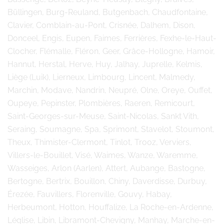
Büllingen, Burg-Reuland, Butgenbach, Chaudfontaine,
Clavier, Comblain-au-Pont, Crisnée, Dalhem, Dison,
Donceel, Engis, Eupen, Faimes, Ferrières, Fexhe-le-Haut-
Clocher, Flémalle, Fléron, Geer, Grâce-Hollogne, Hamoir,
Hannut, Herstal, Herve, Huy, Jalhay, Juprelle, Kelmis,
Liège (Luik), Lierneux, Limbourg, Lincent, Malmedy,
Marchin, Modave, Nandrin, Neupré, Olne, Oreye, Ouffet,
Oupeye, Pepinster, Plombières, Raeren, Remicourt,
Saint-Georges-sur-Meuse, Saint-Nicolas, Sankt Vith,
Seraing, Soumagne, Spa, Sprimont, Stavelot, Stoumont,
Theux, Thimister-Clermont, Tinlot, Trooz, Verviers,
Villers-le-Bouillet, Visé, Waimes, Wanze, Waremme,
Wasseiges, Arlon (Aarlen), Attert, Aubange, Bastogne,
Bertogne, Bertrix, Bouillon, Chiny, Daverdisse, Durbuy,
Érezée, Fauvillers, Florenville, Gouvy, Habay,
Herbeumont, Hotton, Houffalize, La Roche-en-Ardenne,
Léglise, Libin, Libramont-Chevigny, Manhay, Marche-en-