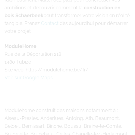
ambitions et découvrir comment la
construction en
bois Schaerbeek
peut transformer votre vision en réalité
tangible. Prenez
Contact
dès aujourd’hui pour démarrer
votre projet.
ModuleHome
Rue de la Déportation 218
1480 Tubize
Site web: https://modulehome.be/fr/
Voir sur Google Maps
Modulehome
construit des maisons notamment à :
Aiseau-Presles, Anderlues, Antoing, Ath, Beaumont,
Beloeil, Bernissart, Binche, Boussu, Braine-le-Comte,
Brugelette, Brunehaut, Celles, Chapelle-lez-Herlaimont,