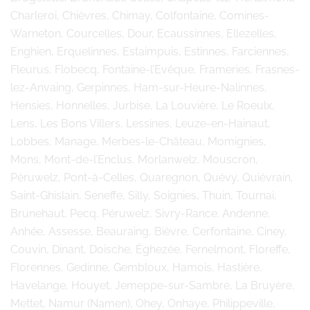
Charleroi, Chièvres, Chimay, Colfontaine, Comines-
Warneton, Courcelles, Dour, Ecaussinnes, Ellezelles,
Enghien, Erquelinnes, Estaimpuis, Estinnes, Farciennes,
Fleurus, Flobecq, Fontaine-l’Evêque, Frameries, Frasnes-
lez-Anvaing, Gerpinnes, Ham-sur-Heure-Nalinnes,
Hensies, Honnelles, Jurbise, La Louvière, Le Roeulx,
Lens, Les Bons Villers, Lessines, Leuze-en-Hainaut,
Lobbes, Manage, Merbes-le-Château, Momignies,
Mons, Mont-de-l’Enclus, Morlanwelz, Mouscron,
Péruwelz, Pont-à-Celles, Quaregnon, Quévy, Quiévrain,
Saint-Ghislain, Seneffe, Silly, Soignies, Thuin, Tournai,
Brunehaut, Pecq, Péruwelz, Sivry-Rance. Andenne,
Anhée, Assesse, Beauraing, Bièvre, Cerfontaine, Ciney,
Couvin, Dinant, Doische, Éghezée, Fernelmont, Floreffe,
Florennes, Gedinne, Gembloux, Hamois, Hastière,
Havelange, Houyet, Jemeppe-sur-Sambre, La Bruyère,
Mettet, Namur (Namen), Ohey, Onhaye, Philippeville,