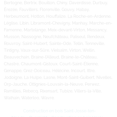
Bertogne, Bertrix, Bouillon, Chiny, Daverdisse, Durbuy,
Érezée, Fauvillers, Florenville, Gouvy, Habay,
Herbeumont, Hotton, Houffalize, La Roche-en-Ardenne,
Léglise, Libin, Libramont-Chevigny, Manhay, Marche-en-
Famenne, Martelange, Meix-devant-Virton, Messancy,
Musson, Nassogne, Neufchâteau, Paliseul, Rendeux,
Rouvroy, Saint-Hubert, Sainte-Ode, Tellin, Tenneville,
Tintigny, Vaux-sur-Sûre, Vielsalm, Virton, Wellin,
Beauvechain, Braine-l’Alleud, Braine-le-Château,
Chastre, Chaumont-Gistoux, Court-Saint-Étienne,
Genappe, Grez-Doiceau, Hélécine, Incourt, Ittre,
Jodoigne, La Hulpe, Lasne, Mont-Saint-Guibert, Nivelles,
Orp-Jauche, Ottignies-Louvain-la-Neuve, Perwez,
Ramillies, Rebecq, Rixensart, Tubize, Villers-la-Ville,
Walhain, Waterloo, Wavre.
Construction en bois Saint-Josse-ten-