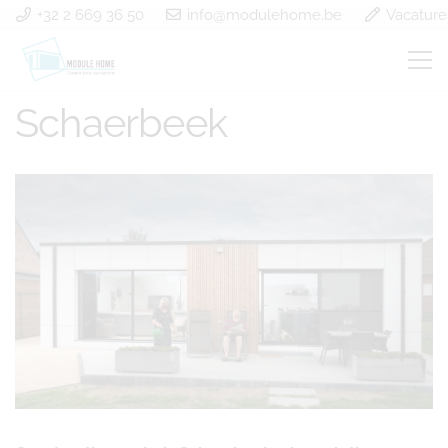
+32 2 669 36 50
info@modulehome.be
Vacature
Construction en bois
Schaerbeek