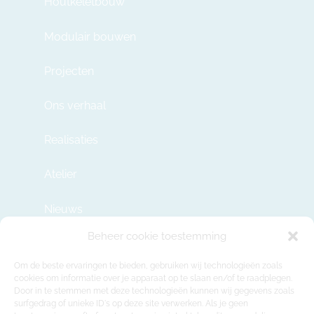
Houtkeletbouw
Modulair bouwen
Projecten
Ons verhaal
Realisaties
Atelier
Nieuws
Beheer cookie toestemming
Contact
Om de beste ervaringen te bieden, gebruiken wij technologieën zoals
cookies om informatie over je apparaat op te slaan en/of te raadplegen.
Door in te stemmen met deze technologieën kunnen wij gegevens zoals
info@modulehome.be
surfgedrag of unieke ID's op deze site verwerken. Als je geen