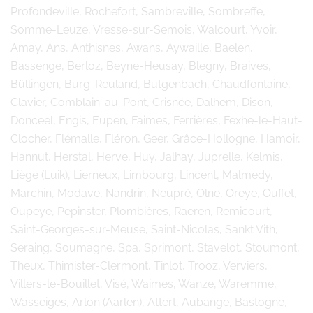
Profondeville, Rochefort, Sambreville, Sombreffe,
Somme-Leuze, Vresse-sur-Semois, Walcourt, Yvoir,
Amay, Ans, Anthisnes, Awans, Aywaille, Baelen,
Bassenge, Berloz, Beyne-Heusay, Blegny, Braives,
Büllingen, Burg-Reuland, Butgenbach, Chaudfontaine,
Clavier, Comblain-au-Pont, Crisnée, Dalhem, Dison,
Donceel, Engis, Eupen, Faimes, Ferrières, Fexhe-le-Haut-
Clocher, Flémalle, Fléron, Geer, Grâce-Hollogne, Hamoir,
Hannut, Herstal, Herve, Huy, Jalhay, Juprelle, Kelmis,
Liège (Luik), Lierneux, Limbourg, Lincent, Malmedy,
Marchin, Modave, Nandrin, Neupré, Olne, Oreye, Ouffet,
Oupeye, Pepinster, Plombières, Raeren, Remicourt,
Saint-Georges-sur-Meuse, Saint-Nicolas, Sankt Vith,
Seraing, Soumagne, Spa, Sprimont, Stavelot, Stoumont,
Theux, Thimister-Clermont, Tinlot, Trooz, Verviers,
Villers-le-Bouillet, Visé, Waimes, Wanze, Waremme,
Wasseiges, Arlon (Aarlen), Attert, Aubange, Bastogne,