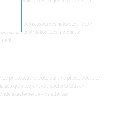
es et qui anticipe les exigences futures en
éservation des ressources naturelles. Cette
bal de la construction. Les matériaux
ement.
Le processus débute par une phase d’écoute
aillés qui intègrent vos souhaits tout en
sponde exactement à vos attentes.