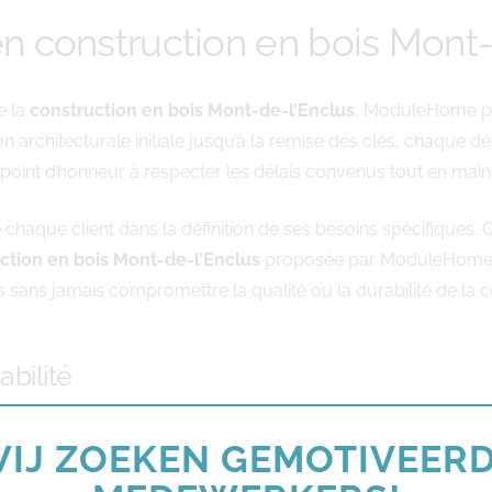
 construction en bois Mont-
e la
construction en bois Mont-de-l’Enclus
, ModuleHome p
n architecturale initiale jusqu’à la remise des clés, chaque d
n point d’honneur à respecter les délais convenus tout en main
haque client dans la définition de ses besoins spécifiques. Q
ction en bois Mont-de-l’Enclus
proposée par ModuleHome s’
és sans jamais compromettre la qualité ou la durabilité de la c
bilité
déterminant dans tout projet de construction moderne. Les s
IJ ZOEKEN GEMOTIVEER
duit par des économies d’énergie substantielles sur le long te