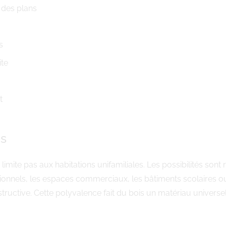
 des plans
s
ite
t
es
 limite pas aux habitations unifamiliales. Les possibilités so
onnels, les espaces commerciaux, les bâtiments scolaires o
tructive. Cette polyvalence fait du bois un matériau univers