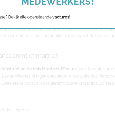
MEDEWERKERS!
iment qui répond aux normes environnementales les plus strict
sse? Bekijk alle openstaande
vactures
!
ement, garantissant un approvisionnement responsable et la pr
 long terme qui prend en compte l’impact environnemental glo
n des critères stricts de qualité et de respect de l’environn
ansparent et maîtrisé
e
construction en bois Mont-de-l’Enclus
avec ModuleHome? 
 Les architectes et ingénieurs élaborent ensuite des plans dét
 Cette étape collaborative garantit que le projet final corre
ahier des charges