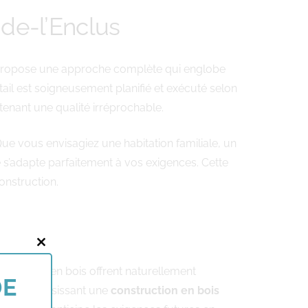
de-l’Enclus
ropose une approche complète qui englobe
étail est soigneusement planifié et exécuté selon
tenant une qualité irréprochable.
ue vous envisagiez une habitation familiale, un
adapte parfaitement à vos exigences. Cette
onstruction.
Close
tructures en bois offrent naturellement
this
DE
rme. En choisissant une
construction en bois
module