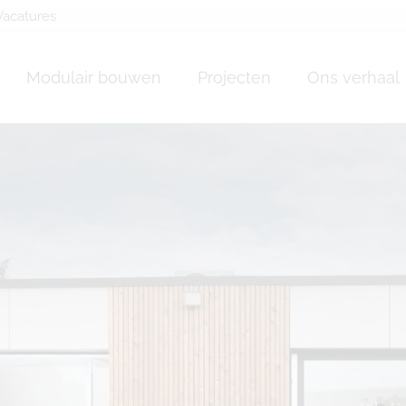
Vacatures
 bois Mont-de-l’Encl
Modulair bouwen
Projecten
Ons verhaal