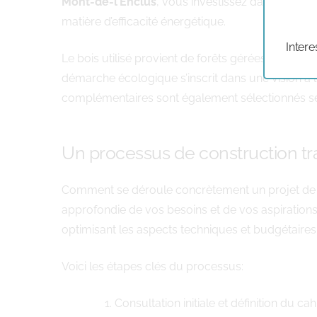
Mont-de-l’Enclus
, vous investissez dans un bât
matière d’efficacité énergétique.
Intere
Le bois utilisé provient de forêts gérées durabl
démarche écologique s’inscrit dans une vision à
complémentaires sont également sélectionnés selo
Un processus de construction tr
Comment se déroule concrètement un projet d
approfondie de vos besoins et de vos aspirations.
optimisant les aspects techniques et budgétaires.
Voici les étapes clés du processus:
Consultation initiale et définition du c