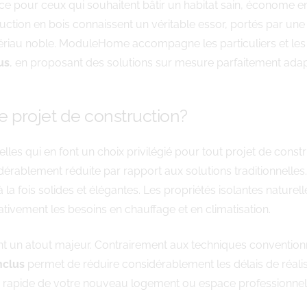
e pour ceux qui souhaitent bâtir un habitat sain, économe e
uction en bois connaissent un véritable essor, portés par une
iau noble. ModuleHome accompagne les particuliers et les pr
us
, en proposant des solutions sur mesure parfaitement adap
re projet de construction?
lles qui en font un choix privilégié pour tout projet de con
dérablement réduite par rapport aux solutions traditionnelles
a fois solides et élégantes. Les propriétés isolantes naturel
cativement les besoins en chauffage et en climatisation.
t un atout majeur. Contrairement aux techniques convention
nclus
permet de réduire considérablement les délais de réalisat
s rapide de votre nouveau logement ou espace professionnel