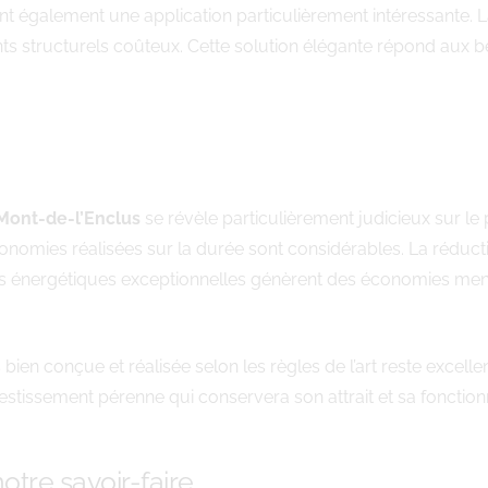
nt également une application particulièrement intéressante. 
s structurels coûteux. Cette solution élégante répond aux b
 Mont-de-l’Enclus
se révèle particulièrement judicieux sur le pl
nomies réalisées sur la durée sont considérables. La réductio
ces énergétiques exceptionnelles génèrent des économies mensu
bien conçue et réalisée selon les règles de l’art reste excelle
nvestissement pérenne qui conservera son attrait et sa fonctio
otre savoir-faire