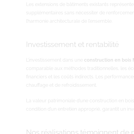
Les extensions de bâtiments existants représente
supplémentaires sans nécessiter de renforcement
l’harmonie architecturale de l’ensemble.
Investissement et rentabilité
L’investissement dans une
construction en bois
comparable aux méthodes traditionnelles, les éco
financiers et les coûts indirects. Les performan
chauffage et de refroidissement.
La valeur patrimoniale d’une construction en bois 
condition d’un entretien approprié, garantit un i
Nos réalisations témoignent de n