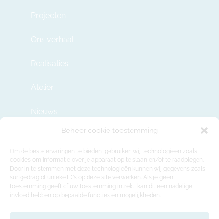
Projecten
Ons verhaal
Realisaties
Atelier
Nieuws
Beheer cookie toestemming
Contact
Om de beste ervaringen te bieden, gebruiken wij technologieën zoals
cookies om informatie over je apparaat op te slaan en/of te raadplegen.
Door in te stemmen met deze technologieën kunnen wij gegevens zoals
info@modulehome.be
surfgedrag of unieke ID's op deze site verwerken. Als je geen
toestemming geeft of uw toestemming intrekt, kan dit een nadelige
+32 2 669 36 50
invloed hebben op bepaalde functies en mogelijkheden.
Maatschappelijke Zetel
Felix Roggemanskaai 7b, 1501 Buizingen