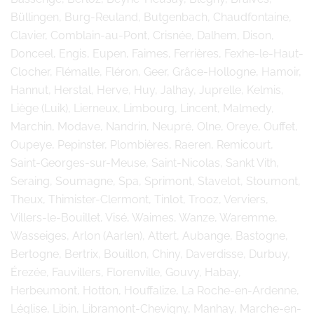
Büllingen, Burg-Reuland, Butgenbach, Chaudfontaine,
Clavier, Comblain-au-Pont, Crisnée, Dalhem, Dison,
Donceel, Engis, Eupen, Faimes, Ferrières, Fexhe-le-Haut-
Clocher, Flémalle, Fléron, Geer, Grâce-Hollogne, Hamoir,
Hannut, Herstal, Herve, Huy, Jalhay, Juprelle, Kelmis,
Liège (Luik), Lierneux, Limbourg, Lincent, Malmedy,
Marchin, Modave, Nandrin, Neupré, Olne, Oreye, Ouffet,
Oupeye, Pepinster, Plombières, Raeren, Remicourt,
Saint-Georges-sur-Meuse, Saint-Nicolas, Sankt Vith,
Seraing, Soumagne, Spa, Sprimont, Stavelot, Stoumont,
Theux, Thimister-Clermont, Tinlot, Trooz, Verviers,
Villers-le-Bouillet, Visé, Waimes, Wanze, Waremme,
Wasseiges, Arlon (Aarlen), Attert, Aubange, Bastogne,
Bertogne, Bertrix, Bouillon, Chiny, Daverdisse, Durbuy,
Érezée, Fauvillers, Florenville, Gouvy, Habay,
Herbeumont, Hotton, Houffalize, La Roche-en-Ardenne,
Léglise, Libin, Libramont-Chevigny, Manhay, Marche-en-