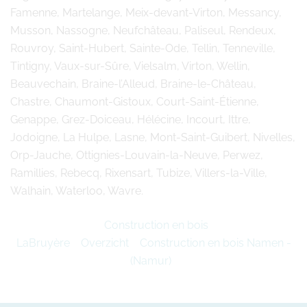
Famenne, Martelange, Meix-devant-Virton, Messancy,
Musson, Nassogne, Neufchâteau, Paliseul, Rendeux,
Rouvroy, Saint-Hubert, Sainte-Ode, Tellin, Tenneville,
Tintigny, Vaux-sur-Sûre, Vielsalm, Virton, Wellin,
Beauvechain, Braine-l’Alleud, Braine-le-Château,
Chastre, Chaumont-Gistoux, Court-Saint-Étienne,
Genappe, Grez-Doiceau, Hélécine, Incourt, Ittre,
Jodoigne, La Hulpe, Lasne, Mont-Saint-Guibert, Nivelles,
Orp-Jauche, Ottignies-Louvain-la-Neuve, Perwez,
Ramillies, Rebecq, Rixensart, Tubize, Villers-la-Ville,
Walhain, Waterloo, Wavre.
Construction en bois
LaBruyère
Overzicht
Construction en bois Namen -
(Namur)