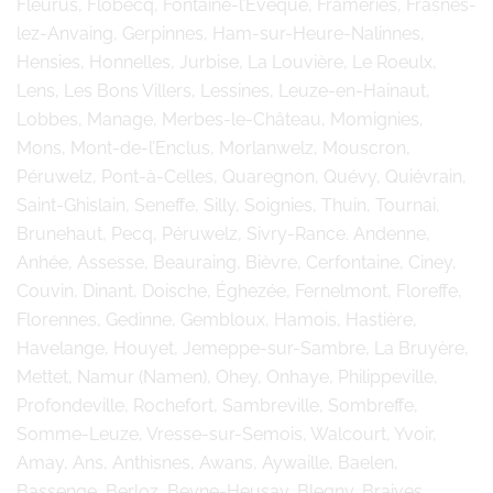
Fleurus, Flobecq, Fontaine-l’Evêque, Frameries, Frasnes-
lez-Anvaing, Gerpinnes, Ham-sur-Heure-Nalinnes,
Hensies, Honnelles, Jurbise, La Louvière, Le Roeulx,
Lens, Les Bons Villers, Lessines, Leuze-en-Hainaut,
Lobbes, Manage, Merbes-le-Château, Momignies,
Mons, Mont-de-l’Enclus, Morlanwelz, Mouscron,
Péruwelz, Pont-à-Celles, Quaregnon, Quévy, Quiévrain,
Saint-Ghislain, Seneffe, Silly, Soignies, Thuin, Tournai,
Brunehaut, Pecq, Péruwelz, Sivry-Rance. Andenne,
Anhée, Assesse, Beauraing, Bièvre, Cerfontaine, Ciney,
Couvin, Dinant, Doische, Éghezée, Fernelmont, Floreffe,
Florennes, Gedinne, Gembloux, Hamois, Hastière,
Havelange, Houyet, Jemeppe-sur-Sambre, La Bruyère,
Mettet, Namur (Namen), Ohey, Onhaye, Philippeville,
Profondeville, Rochefort, Sambreville, Sombreffe,
Somme-Leuze, Vresse-sur-Semois, Walcourt, Yvoir,
Amay, Ans, Anthisnes, Awans, Aywaille, Baelen,
Bassenge, Berloz, Beyne-Heusay, Blegny, Braives,