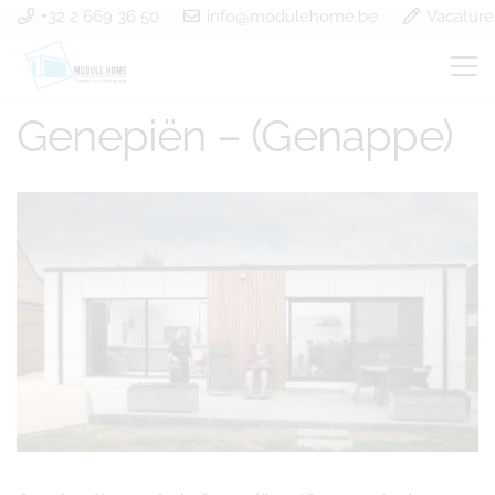
+32 2 669 36 50
info@modulehome.be
Vacature
Construction en bois
Genepiën – (Genappe)