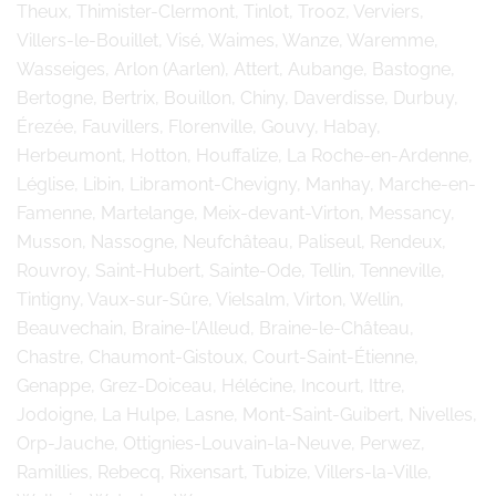
Theux, Thimister-Clermont, Tinlot, Trooz, Verviers,
Villers-le-Bouillet, Visé, Waimes, Wanze, Waremme,
Wasseiges, Arlon (Aarlen), Attert, Aubange, Bastogne,
Bertogne, Bertrix, Bouillon, Chiny, Daverdisse, Durbuy,
Érezée, Fauvillers, Florenville, Gouvy, Habay,
Herbeumont, Hotton, Houffalize, La Roche-en-Ardenne,
Léglise, Libin, Libramont-Chevigny, Manhay, Marche-en-
Famenne, Martelange, Meix-devant-Virton, Messancy,
Musson, Nassogne, Neufchâteau, Paliseul, Rendeux,
Rouvroy, Saint-Hubert, Sainte-Ode, Tellin, Tenneville,
Tintigny, Vaux-sur-Sûre, Vielsalm, Virton, Wellin,
Beauvechain, Braine-l’Alleud, Braine-le-Château,
Chastre, Chaumont-Gistoux, Court-Saint-Étienne,
Genappe, Grez-Doiceau, Hélécine, Incourt, Ittre,
Jodoigne, La Hulpe, Lasne, Mont-Saint-Guibert, Nivelles,
Orp-Jauche, Ottignies-Louvain-la-Neuve, Perwez,
Ramillies, Rebecq, Rixensart, Tubize, Villers-la-Ville,