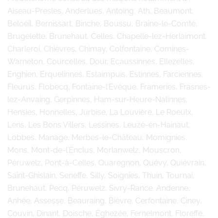
Aiseau-Presles, Anderlues, Antoing, Ath, Beaumont,
Beloeil, Bernissart, Binche, Boussu, Braine-le-Comte,
Brugelette, Brunehaut, Celles, Chapelle-lez-Herlaimont,
Charleroi, Chièvres, Chimay, Colfontaine, Comines-
Warneton, Courcelles, Dour, Ecaussinnes, Ellezelles,
Enghien, Erquelinnes, Estaimpuis, Estinnes, Farciennes,
Fleurus, Flobecq, Fontaine-l’Evêque, Frameries, Frasnes-
lez-Anvaing, Gerpinnes, Ham-sur-Heure-Nalinnes,
Hensies, Honnelles, Jurbise, La Louvière, Le Roeulx,
Lens, Les Bons Villers, Lessines, Leuze-en-Hainaut,
Lobbes, Manage, Merbes-le-Château, Momignies,
Mons, Mont-de-l’Enclus, Morlanwelz, Mouscron,
Péruwelz, Pont-à-Celles, Quaregnon, Quévy, Quiévrain,
Saint-Ghislain, Seneffe, Silly, Soignies, Thuin, Tournai,
Brunehaut, Pecq, Péruwelz, Sivry-Rance. Andenne,
Anhée, Assesse, Beauraing, Bièvre, Cerfontaine, Ciney,
Couvin, Dinant, Doische, Éghezée, Fernelmont, Floreffe,