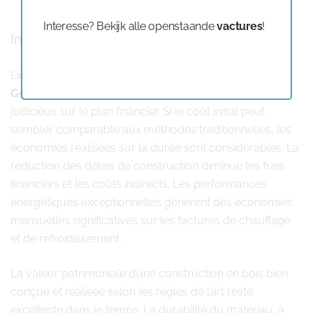
Interesse? Bekijk alle openstaande
vactures
!
Investissement et rentabilité
L’investissement dans une
construction en bois
Genepiën - (Genappe)
se révèle particulièrement
judicieux sur le plan financier. Si le coût initial peut
sembler comparable aux méthodes traditionnelles, les
économies réalisées sur la durée sont considérables. La
réduction des délais de construction diminue les frais
financiers et les coûts indirects. Les performances
énergétiques exceptionnelles génèrent des économies
mensuelles significatives sur les factures de chauffage
et de refroidissement.
La valeur patrimoniale d’une construction en bois bien
conçue et réalisée selon les règles de l’art reste
excellente dans le temps. La durabilité du matériau, à