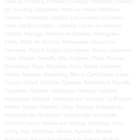
Fleurus, Flobecq, Fontaine-l’Evêque, Frameries, Frasnes-
lez-Anvaing, Gerpinnes, Ham-sur-Heure-Nalinnes,
Hensies, Honnelles, Jurbise, La Louvière, Le Roeulx,
Lens, Les Bons Villers, Lessines, Leuze-en-Hainaut,
Lobbes, Manage, Merbes-le-Château, Momignies,
Mons, Mont-de-l’Enclus, Morlanwelz, Mouscron,
Péruwelz, Pont-à-Celles, Quaregnon, Quévy, Quiévrain,
Saint-Ghislain, Seneffe, Silly, Soignies, Thuin, Tournai,
Brunehaut, Pecq, Péruwelz, Sivry-Rance. Andenne,
Anhée, Assesse, Beauraing, Bièvre, Cerfontaine, Ciney,
Couvin, Dinant, Doische, Éghezée, Fernelmont, Floreffe,
Florennes, Gedinne, Gembloux, Hamois, Hastière,
Havelange, Houyet, Jemeppe-sur-Sambre, La Bruyère,
Mettet, Namur (Namen), Ohey, Onhaye, Philippeville,
Profondeville, Rochefort, Sambreville, Sombreffe,
Somme-Leuze, Vresse-sur-Semois, Walcourt, Yvoir,
Amay, Ans, Anthisnes, Awans, Aywaille, Baelen,
Bassenge, Berloz, Beyne-Heusay, Blegny, Braives,