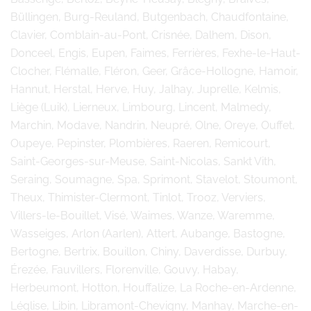
Büllingen, Burg-Reuland, Butgenbach, Chaudfontaine,
Clavier, Comblain-au-Pont, Crisnée, Dalhem, Dison,
Donceel, Engis, Eupen, Faimes, Ferrières, Fexhe-le-Haut-
Clocher, Flémalle, Fléron, Geer, Grâce-Hollogne, Hamoir,
Hannut, Herstal, Herve, Huy, Jalhay, Juprelle, Kelmis,
Liège (Luik), Lierneux, Limbourg, Lincent, Malmedy,
Marchin, Modave, Nandrin, Neupré, Olne, Oreye, Ouffet,
Oupeye, Pepinster, Plombières, Raeren, Remicourt,
Saint-Georges-sur-Meuse, Saint-Nicolas, Sankt Vith,
Seraing, Soumagne, Spa, Sprimont, Stavelot, Stoumont,
Theux, Thimister-Clermont, Tinlot, Trooz, Verviers,
Villers-le-Bouillet, Visé, Waimes, Wanze, Waremme,
Wasseiges, Arlon (Aarlen), Attert, Aubange, Bastogne,
Bertogne, Bertrix, Bouillon, Chiny, Daverdisse, Durbuy,
Érezée, Fauvillers, Florenville, Gouvy, Habay,
Herbeumont, Hotton, Houffalize, La Roche-en-Ardenne,
Léglise, Libin, Libramont-Chevigny, Manhay, Marche-en-