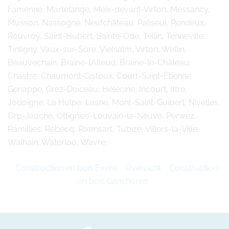
Famenne, Martelange, Meix-devant-Virton, Messancy,
Musson, Nassogne, Neufchâteau, Paliseul, Rendeux,
Rouvroy, Saint-Hubert, Sainte-Ode, Tellin, Tenneville,
Tintigny, Vaux-sur-Sûre, Vielsalm, Virton, Wellin,
Beauvechain, Braine-l’Alleud, Braine-le-Château,
Chastre, Chaumont-Gistoux, Court-Saint-Étienne,
Genappe, Grez-Doiceau, Hélécine, Incourt, Ittre,
Jodoigne, La Hulpe, Lasne, Mont-Saint-Guibert, Nivelles,
Orp-Jauche, Ottignies-Louvain-la-Neuve, Perwez,
Ramillies, Rebecq, Rixensart, Tubize, Villers-la-Ville,
Walhain, Waterloo, Wavre.
Construction en bois Evere
Overzicht
Construction
en bois Ganshoren