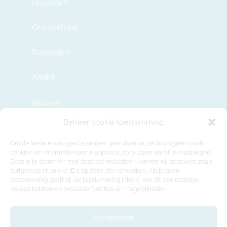
Projecten
Ons verhaal
Realisaties
Atelier
Nieuws
Beheer cookie toestemming
Contact
Om de beste ervaringen te bieden, gebruiken wij technologieën zoals
cookies om informatie over je apparaat op te slaan en/of te raadplegen.
Door in te stemmen met deze technologieën kunnen wij gegevens zoals
info@modulehome.be
surfgedrag of unieke ID's op deze site verwerken. Als je geen
toestemming geeft of uw toestemming intrekt, kan dit een nadelige
+32 2 669 36 50
invloed hebben op bepaalde functies en mogelijkheden.
Maatschappelijke Zetel
Felix Roggemanskaai 7b, 1501 Buizingen
Accepteren