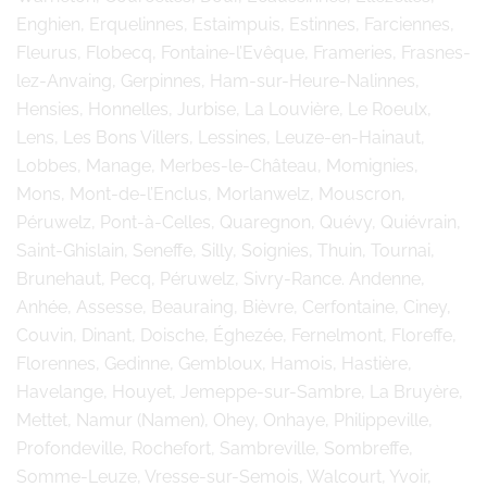
Enghien, Erquelinnes, Estaimpuis, Estinnes, Farciennes,
Fleurus, Flobecq, Fontaine-l’Evêque, Frameries, Frasnes-
lez-Anvaing, Gerpinnes, Ham-sur-Heure-Nalinnes,
Hensies, Honnelles, Jurbise, La Louvière, Le Roeulx,
Lens, Les Bons Villers, Lessines, Leuze-en-Hainaut,
Lobbes, Manage, Merbes-le-Château, Momignies,
Mons, Mont-de-l’Enclus, Morlanwelz, Mouscron,
Péruwelz, Pont-à-Celles, Quaregnon, Quévy, Quiévrain,
Saint-Ghislain, Seneffe, Silly, Soignies, Thuin, Tournai,
Brunehaut, Pecq, Péruwelz, Sivry-Rance. Andenne,
Anhée, Assesse, Beauraing, Bièvre, Cerfontaine, Ciney,
Couvin, Dinant, Doische, Éghezée, Fernelmont, Floreffe,
Florennes, Gedinne, Gembloux, Hamois, Hastière,
Havelange, Houyet, Jemeppe-sur-Sambre, La Bruyère,
Mettet, Namur (Namen), Ohey, Onhaye, Philippeville,
Profondeville, Rochefort, Sambreville, Sombreffe,
Somme-Leuze, Vresse-sur-Semois, Walcourt, Yvoir,