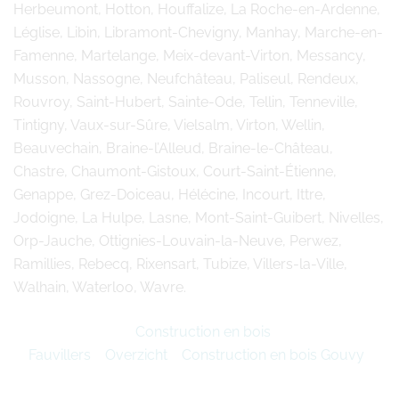
Herbeumont, Hotton, Houffalize, La Roche-en-Ardenne,
Léglise, Libin, Libramont-Chevigny, Manhay, Marche-en-
Famenne, Martelange, Meix-devant-Virton, Messancy,
Musson, Nassogne, Neufchâteau, Paliseul, Rendeux,
Rouvroy, Saint-Hubert, Sainte-Ode, Tellin, Tenneville,
Tintigny, Vaux-sur-Sûre, Vielsalm, Virton, Wellin,
Beauvechain, Braine-l’Alleud, Braine-le-Château,
Chastre, Chaumont-Gistoux, Court-Saint-Étienne,
Genappe, Grez-Doiceau, Hélécine, Incourt, Ittre,
Jodoigne, La Hulpe, Lasne, Mont-Saint-Guibert, Nivelles,
Orp-Jauche, Ottignies-Louvain-la-Neuve, Perwez,
Ramillies, Rebecq, Rixensart, Tubize, Villers-la-Ville,
Walhain, Waterloo, Wavre.
Construction en bois
Fauvillers
Overzicht
Construction en bois Gouvy