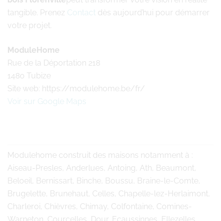
tangible. Prenez
Contact
dès aujourd’hui pour démarrer
votre projet.
ModuleHome
Rue de la Déportation 218
1480 Tubize
Site web: https://modulehome.be/fr/
Voir sur Google Maps
Modulehome
construit des maisons notamment à :
Aiseau-Presles, Anderlues, Antoing, Ath, Beaumont,
Beloeil, Bernissart, Binche, Boussu, Braine-le-Comte,
Brugelette, Brunehaut, Celles, Chapelle-lez-Herlaimont,
Charleroi, Chièvres, Chimay, Colfontaine, Comines-
Warneton, Courcelles, Dour, Ecaussinnes, Ellezelles,