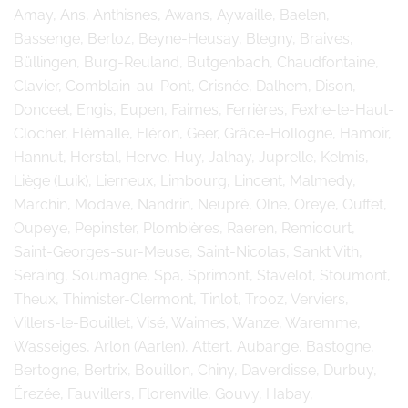
Amay, Ans, Anthisnes, Awans, Aywaille, Baelen,
Bassenge, Berloz, Beyne-Heusay, Blegny, Braives,
Büllingen, Burg-Reuland, Butgenbach, Chaudfontaine,
Clavier, Comblain-au-Pont, Crisnée, Dalhem, Dison,
Donceel, Engis, Eupen, Faimes, Ferrières, Fexhe-le-Haut-
Clocher, Flémalle, Fléron, Geer, Grâce-Hollogne, Hamoir,
Hannut, Herstal, Herve, Huy, Jalhay, Juprelle, Kelmis,
Liège (Luik), Lierneux, Limbourg, Lincent, Malmedy,
Marchin, Modave, Nandrin, Neupré, Olne, Oreye, Ouffet,
Oupeye, Pepinster, Plombières, Raeren, Remicourt,
Saint-Georges-sur-Meuse, Saint-Nicolas, Sankt Vith,
Seraing, Soumagne, Spa, Sprimont, Stavelot, Stoumont,
Theux, Thimister-Clermont, Tinlot, Trooz, Verviers,
Villers-le-Bouillet, Visé, Waimes, Wanze, Waremme,
Wasseiges, Arlon (Aarlen), Attert, Aubange, Bastogne,
Bertogne, Bertrix, Bouillon, Chiny, Daverdisse, Durbuy,
Érezée, Fauvillers, Florenville, Gouvy, Habay,