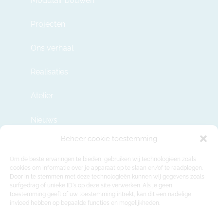
Modulair bouwen
Projecten
Ons verhaal
Realisaties
Atelier
Nieuws
Beheer cookie toestemming
Contact
Om de beste ervaringen te bieden, gebruiken wij technologieën zoals
cookies om informatie over je apparaat op te slaan en/of te raadplegen.
Door in te stemmen met deze technologieën kunnen wij gegevens zoals
info@modulehome.be
surfgedrag of unieke ID's op deze site verwerken. Als je geen
toestemming geeft of uw toestemming intrekt, kan dit een nadelige
+32 2 669 36 50
invloed hebben op bepaalde functies en mogelijkheden.
Maatschappelijke Zetel