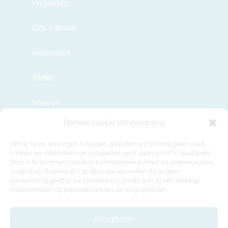
Projecten
Ons verhaal
Realisaties
Atelier
Nieuws
Beheer cookie toestemming
Contact
Om de beste ervaringen te bieden, gebruiken wij technologieën zoals
cookies om informatie over je apparaat op te slaan en/of te raadplegen.
Door in te stemmen met deze technologieën kunnen wij gegevens zoals
info@modulehome.be
surfgedrag of unieke ID's op deze site verwerken. Als je geen
toestemming geeft of uw toestemming intrekt, kan dit een nadelige
+32 2 669 36 50
invloed hebben op bepaalde functies en mogelijkheden.
Maatschappelijke Zetel
Felix Roggemanskaai 7b, 1501 Buizingen
Accepteren