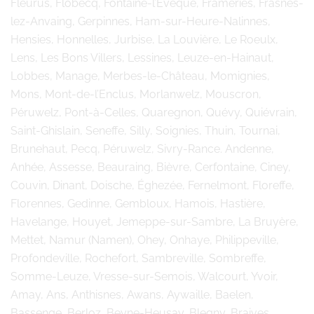
Fleurus, Flobecq, Fontaine-l’Evêque, Frameries, Frasnes-
lez-Anvaing, Gerpinnes, Ham-sur-Heure-Nalinnes,
Hensies, Honnelles, Jurbise, La Louvière, Le Roeulx,
Lens, Les Bons Villers, Lessines, Leuze-en-Hainaut,
Lobbes, Manage, Merbes-le-Château, Momignies,
Mons, Mont-de-l’Enclus, Morlanwelz, Mouscron,
Péruwelz, Pont-à-Celles, Quaregnon, Quévy, Quiévrain,
Saint-Ghislain, Seneffe, Silly, Soignies, Thuin, Tournai,
Brunehaut, Pecq, Péruwelz, Sivry-Rance. Andenne,
Anhée, Assesse, Beauraing, Bièvre, Cerfontaine, Ciney,
Couvin, Dinant, Doische, Éghezée, Fernelmont, Floreffe,
Florennes, Gedinne, Gembloux, Hamois, Hastière,
Havelange, Houyet, Jemeppe-sur-Sambre, La Bruyère,
Mettet, Namur (Namen), Ohey, Onhaye, Philippeville,
Profondeville, Rochefort, Sambreville, Sombreffe,
Somme-Leuze, Vresse-sur-Semois, Walcourt, Yvoir,
Amay, Ans, Anthisnes, Awans, Aywaille, Baelen,
Bassenge, Berloz, Beyne-Heusay, Blegny, Braives,