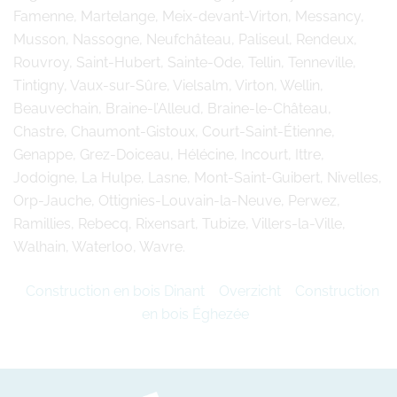
Famenne, Martelange, Meix-devant-Virton, Messancy,
Musson, Nassogne, Neufchâteau, Paliseul, Rendeux,
Rouvroy, Saint-Hubert, Sainte-Ode, Tellin, Tenneville,
Tintigny, Vaux-sur-Sûre, Vielsalm, Virton, Wellin,
Beauvechain, Braine-l’Alleud, Braine-le-Château,
Chastre, Chaumont-Gistoux, Court-Saint-Étienne,
Genappe, Grez-Doiceau, Hélécine, Incourt, Ittre,
Jodoigne, La Hulpe, Lasne, Mont-Saint-Guibert, Nivelles,
Orp-Jauche, Ottignies-Louvain-la-Neuve, Perwez,
Ramillies, Rebecq, Rixensart, Tubize, Villers-la-Ville,
Walhain, Waterloo, Wavre.
Construction en bois Dinant
Overzicht
Construction
en bois Éghezée