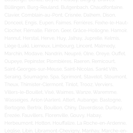
Büllingen, Burg-Reuland, Butgenbach, Chaudfontaine,
Clavier, Comblain-au-Pont, Crisnée, Dalhem, Dison,
Donceel, Engis, Eupen, Faimes, Ferrières, Fexhe-le-Haut-
Clocher, Flémalle, Fléron, Geer, Grâce-Hollogne, Hamoir,
Hannut, Herstal, Herve, Huy, Jalhay, Juprelle, Kelmis,
Liège (Luik), Lierneux, Limbourg, Lincent, Malmedy,
Marchin, Modave, Nandrin, Neupré, Olne, Oreye, Ouffet,
Oupeye, Pepinster, Plombières, Raeren, Remicourt,
Saint-Georges-sur-Meuse, Saint-Nicolas, Sankt Vith,
Seraing, Soumagne, Spa, Sprimont, Stavelot, Stoumont,
Theux, Thimister-Clermont, Tinlot, Trooz, Verviers,
Villers-le-Bouillet, Visé, Waimes, Wanze, Waremme,
Wasseiges, Arlon (Aarlen), Attert, Aubange, Bastogne,
Bertogne, Bertrix, Bouillon, Chiny, Daverdisse, Durbuy,
Érezée, Fauvillers, Florenville, Gouvy, Habay,
Herbeumont, Hotton, Houffalize, La Roche-en-Ardenne,
Léglise, Libin, Libramont-Chevigny, Manhay, Marche-en-