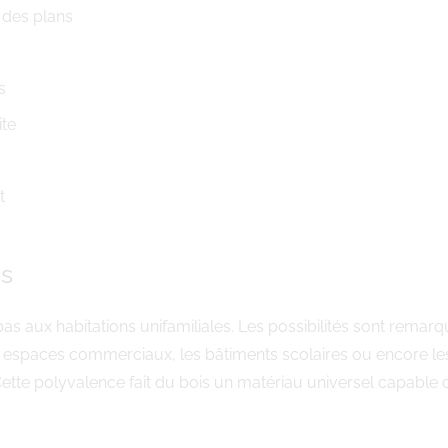
 des plans
s
ite
t
es
pas aux habitations unifamiliales. Les possibilités sont rem
s espaces commerciaux, les bâtiments scolaires ou encore le
ette polyvalence fait du bois un matériau universel capable 