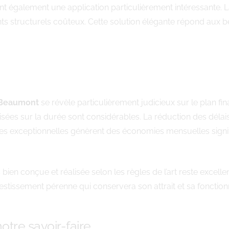
nt également une application particulièrement intéressante. 
s structurels coûteux. Cette solution élégante répond aux b
s Beaumont
se révèle particulièrement judicieux sur le plan fin
sées sur la durée sont considérables. La réduction des délais 
es exceptionnelles génèrent des économies mensuelles signifi
bien conçue et réalisée selon les règles de l’art reste excelle
nvestissement pérenne qui conservera son attrait et sa fonctio
otre savoir-faire