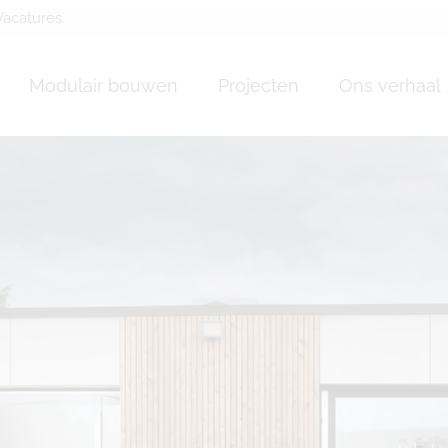
Vacatures
n bois Beaumont
Modulair bouwen
Projecten
Ons verhaal