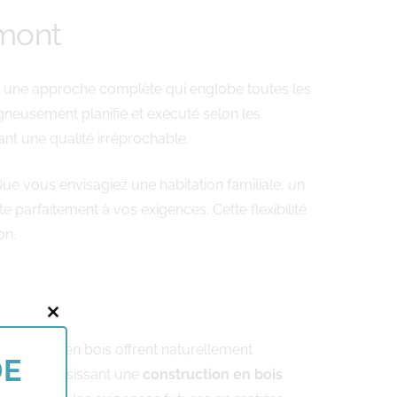
umont
une approche complète qui englobe toutes les
oigneusement planifié et exécuté selon les
ant une qualité irréprochable.
ue vous envisagiez une habitation familiale, un
arfaitement à vos exigences. Cette flexibilité
on.
Close
tructures en bois offrent naturellement
this
DE
rme. En choisissant une
construction en bois
module