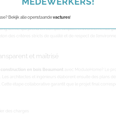
MEDEWERKERS!
ui répond aux normes environnementales les plus strictes et q
sse? Bekijk alle openstaande
vactures
!
ement, garantissant un approvisionnement responsable et la pr
 long terme qui prend en compte l’impact environnemental glo
n des critères stricts de qualité et de respect de l’environn
ansparent et maîtrisé
e
construction en bois Beaumont
avec ModuleHome? Le proc
 Les architectes et ingénieurs élaborent ensuite des plans dét
 Cette étape collaborative garantit que le projet final corre
ahier des charges