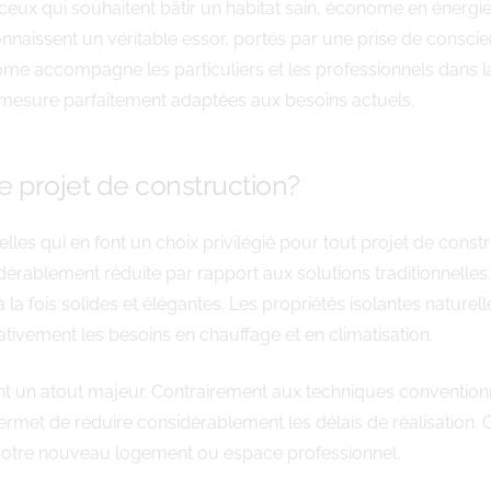
ceux qui souhaitent bâtir un habitat sain, économe en énergi
onnaissent un véritable essor, portés par une prise de consc
e accompagne les particuliers et les professionnels dans la 
 mesure parfaitement adaptées aux besoins actuels.
re projet de construction?
lles qui en font un choix privilégié pour tout projet de con
dérablement réduite par rapport aux solutions traditionnelles
a fois solides et élégantes. Les propriétés isolantes naturel
cativement les besoins en chauffage et en climatisation.
t un atout majeur. Contrairement aux techniques convention
ermet de réduire considérablement les délais de réalisation. C
 votre nouveau logement ou espace professionnel.