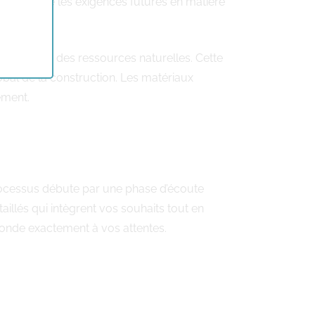
ui anticipe les exigences futures en matière
éservation des ressources naturelles. Cette
bal de la construction. Les matériaux
ement.
essus débute par une phase d’écoute
aillés qui intègrent vos souhaits tout en
sponde exactement à vos attentes.