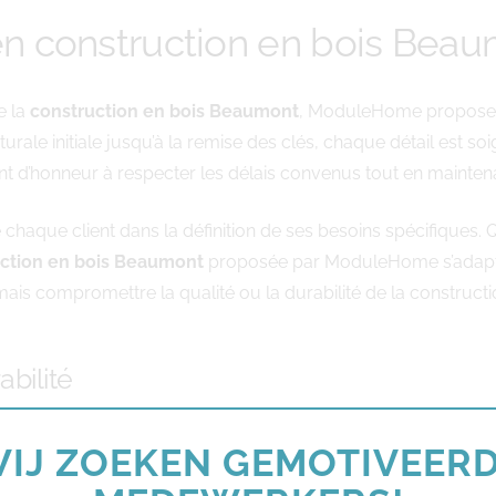
n construction en bois Bea
e la
construction en bois Beaumont
, ModuleHome propose 
urale initiale jusqu’à la remise des clés, chaque détail est s
int d’honneur à respecter les délais convenus tout en mainten
haque client dans la définition de ses besoins spécifiques. Q
ction en bois Beaumont
proposée par ModuleHome s’adapte p
ais compromettre la qualité ou la durabilité de la constructi
bilité
déterminant dans tout projet de construction moderne. Les s
IJ ZOEKEN GEMOTIVEER
duit par des économies d’énergie substantielles sur le long te