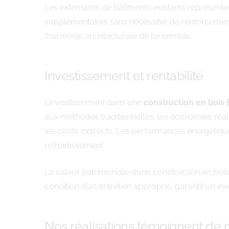
Les extensions de bâtiments existants représente
supplémentaires sans nécessiter de renforcement
l’harmonie architecturale de l’ensemble.
Investissement et rentabilité
L’investissement dans une
construction en boi
aux méthodes traditionnelles, les économies réali
les coûts indirects. Les performances énergétiqu
refroidissement.
La valeur patrimoniale d’une construction en bois 
condition d’un entretien approprié, garantit un i
Nos réalisations témoignent de n